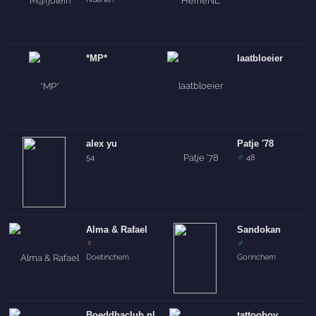
*MP*
laatbloeier
alex yu
Patje '78
♂
54
48
Alma & Rafael
Sandokan
♀
♂
Doetinchem
Gorinchem
Boeddhaclub.nl
tattooboy