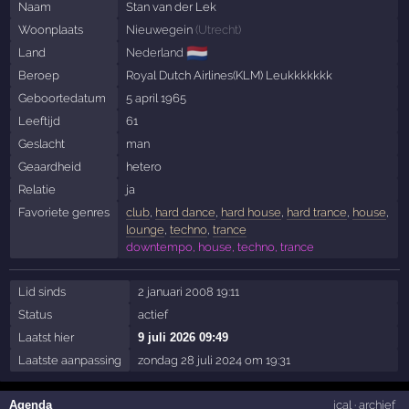
Naam
Stan van der Lek
Woonplaats
Nieuwegein
(
Utrecht
)
🇳🇱
Land
Nederland
Beroep
Royal Dutch Airlines(KLM) Leukkkkkkk
Geboortedatum
5 april 1965
Leeftijd
61
Geslacht
man
Geaardheid
hetero
Relatie
ja
Favoriete genres
club
,
hard dance
,
hard house
,
hard trance
,
house
,
lounge
,
techno
,
trance
downtempo, house, techno, trance
Lid sinds
2 januari 2008 19:11
Status
actief
Laatst hier
9 juli 2026 09:49
Laatste aanpassing
zondag 28 juli 2024 om 19:31
Agenda
ical
·
archief