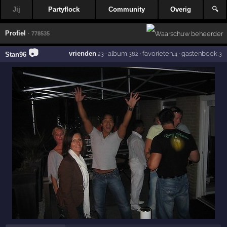
Jij
Partyflock
Community
Overig
🔍
Profiel
· 778535
📷
vrienden
·
album
·
favorieten
·
gastenboek
Stan96
,23
,362
,4
,3