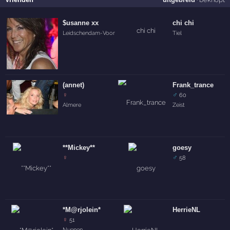
$usanne xx
chi chi
Leidschendam-Voorburg
Tiel
(annet)
Frank_trance
♀
♂
60
Almere
Zeist
**Mickey**
goesy
♀
♂
58
*M@rjolein*
HerrieNL
♀
51
Nuenen