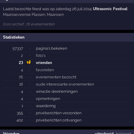
Laatst bezochte feest was op zaterdag 26 juli 2014:
Ultrasonic Festival
,
Maarsseveense Plassen
,
Maarssen
toon archief, 76 evenementen
Statistieken
57337
·
pagina's bekeken
2
·
foto's
23
vrienden
4
·
favorieten
76
·
evenementen bezocht
16
·
oude interessante evenementen
4
·
winactie deelnemingen
4
·
opmerkingen
1
·
waardering
355
·
privéberichten verzonden
402
·
privéberichten ontvangen
Vrienden
uitgebreid
·
beknopt