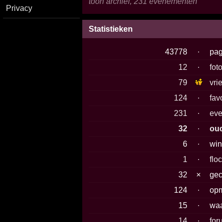
toon archief, 231 evenementen
Privacy
Statistieken
43778
·
pag
12
·
foto
79
vri
124
·
fav
231
·
eve
32
·
ou
6
·
win
1
·
flo
32
×
gec
124
·
op
15
·
waa
14
·
fo