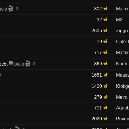
🎬
802
Matrix
3
32
M2
2605
Ziggo
19
Café 
717
Matrix
🎬
869
North
3
1681
Maass
4
1400
Klokg
279
Metro
711
Aquab
2020
Puyen