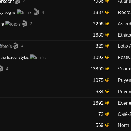
🎬
7986
Atlant
3
🎬
1887
Recre
ney begins
4
🎬
2296
Aster
2
1680
Ethia
🎬
329
Lotto 
4
1092
Festiv
 the harder styles
🎬
13890
Voorma
4
1075
Puyen
684
Puyen
1692
Evene
72
Café-Z
569
North