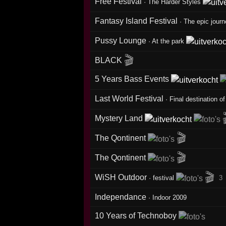
Free Festival
·
The Harder Styles
Fantasy Island Festival
·
The epic jour
Pussy Lounge
·
At the park
🎬
BLACK
5 Years Bass Events
Last World Festival
·
Final destination of
Mystery Land
🎬
The Qontinent
🎬
The Qontinent
🎬
WiSH Outdoor
·
festival
3
Independance
·
Indoor 2009
10 Years of Technoboy