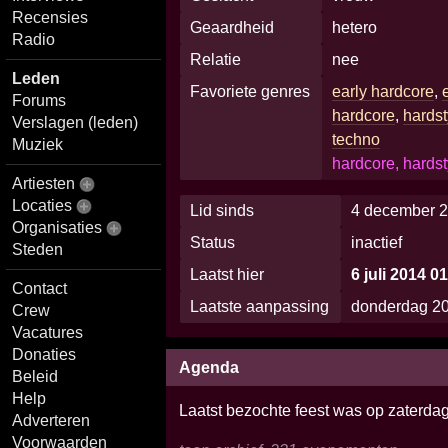
Recensies
Geaardheid
hetero
Radio
Relatie
nee
Leden
Favoriete genres
early hardcore
,
Forums
hardcore
,
hardst
Verslagen (leden)
techno
Muziek
hardcore, hardst
Artiesten
Locaties
Lid sinds
4 december 2
Organisaties
Status
inactief
Steden
Laatst hier
6 juli 2014 0
Contact
Laatste aanpassing
donderdag 20
Crew
Vacatures
Donaties
Agenda
Beleid
Help
Laatst bezochte feest was op zaterda
Adverteren
Voorwaarden