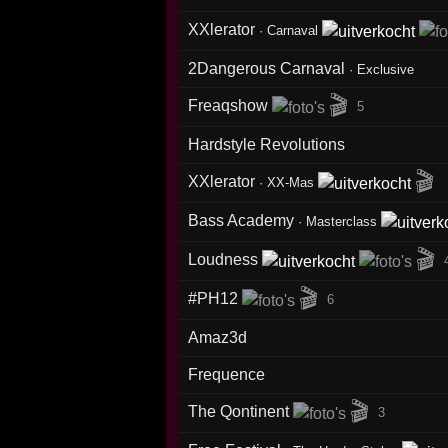
XXlerator
·
Carnaval
2Dangerous Carnaval
·
Exclusive
🎬
Freaqshow
5
Hardstyle Revolutions
🎬
XXlerator
·
XX-Mas
Bass Academy
·
Masterclass
🎬
Loudness
🎬
#PH12
6
Amaz3d
Frequence
🎬
The Qontinent
3