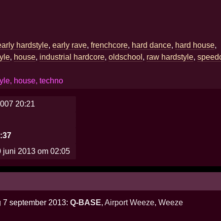
early hardstyle
,
early rave
,
frenchcore
,
hard dance
,
hard house
,
yle
,
house
,
industrial hardcore
,
oldschool
,
raw hardstyle
,
speed
yle, house, techno
007 20:21
1:37
 juni 2013 om 02:05
g 7 september 2013:
Q-BASE
,
Airport Weeze
,
Weeze