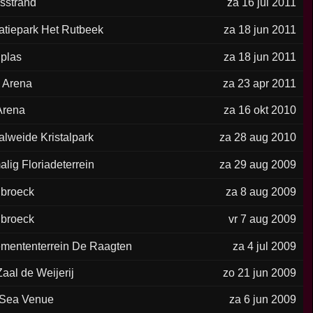
isstrand
za 16 jul 2011
atiepark Het Rutbeek
za 18 jun 2011
dplas
za 18 jun 2011
s Arena
za 23 apr 2011
Arena
za 16 okt 2010
alweide Kristalpark
za 28 aug 2010
lig Floriadeterrein
za 29 aug 2009
broeck
za 8 aug 2009
broeck
vr 7 aug 2009
mententerrein De Raagten
za 4 jul 2009
aal de Weijerij
zo 21 jun 2009
 Sea Venue
za 6 jun 2009