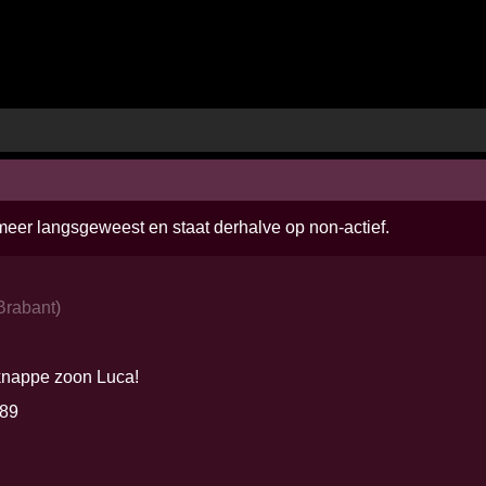
 meer langsgeweest en staat derhalve op non-actief.
Brabant
)
nappe zoon Luca!
989