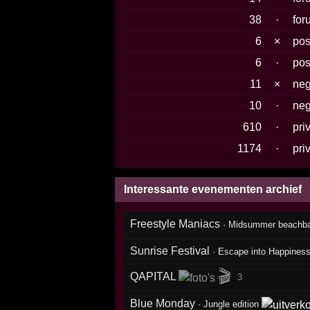
38
·
for
6
×
pos
6
·
pos
11
×
neg
10
·
neg
610
·
pri
1174
·
pri
Interessante evenementen archief
Freestyle Maniacs
·
Midsummer beachba
Sunrise Festival
·
Escape into Happines
🎬
QAPITAL
3
Blue Monday
·
Jungle edition