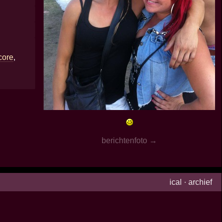
core
,
berichtenfoto →
ical
·
archief