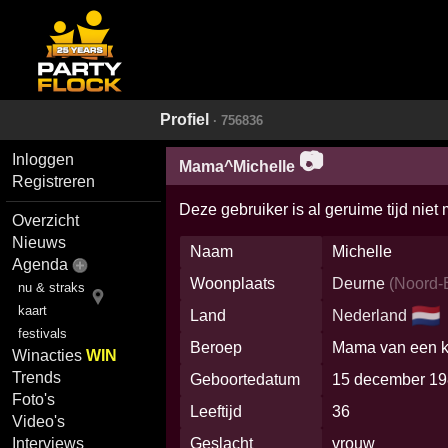
Profiel
· 756836
📷
Inloggen
Mama^Michelle
Registreren
Deze gebruiker is al geruime tijd niet
Overzicht
Nieuws
Naam
Michelle
Agenda
Woonplaats
Deurne
(
Noord-
nu & straks
🇳🇱
kaart
Land
Nederland
festivals
Beroep
Mama van een k
Winacties
WIN
Trends
Geboortedatum
15 december 1
Foto's
Leeftijd
36
Video's
Geslacht
vrouw
Interviews