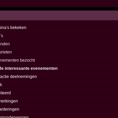
ina's bekeken
's
enden
orieten
nementen bezocht
de interessante evenementen
actie deelnemingen
ck
iteerd
merkingen
rderingen
rumonderwerpen