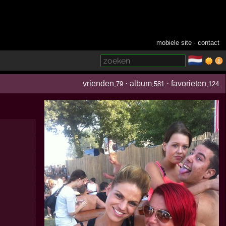
mobiele site
·
contact
🇳🇱
­
vrienden
·
album
·
favorieten
,79
,581
,124