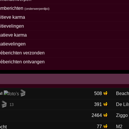
umberichten
(
onderwerpenlijst
)
itieve karma
itievelingen
atieve karma
atievelingen
véberichten verzonden
véberichten ontvangen
🎬
508
Beach
ll
🎬
391
De Li
s
13
2464
Ziggo
77
M2