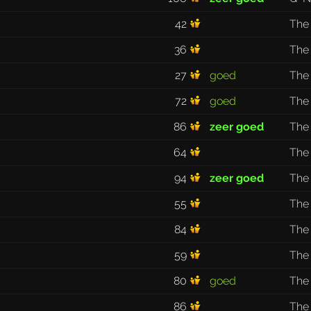
42
The
36
The
27
goed
The
72
goed
The
86
zeer goed
The
64
The
94
zeer goed
The
55
The
84
The
59
The
80
goed
The
86
The