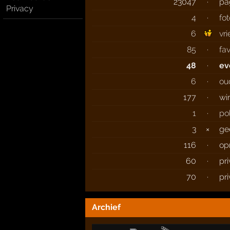
23047
·
pa
Privacy
4
·
fot
6
vr
85
·
fa
48
·
ev
6
·
ou
177
·
wi
1
·
pol
3
×
ge
116
·
op
60
·
pr
70
·
pr
Archief