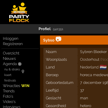
Profiel
· 540351
📷
Inloggen
Sybso
Registreren
Naam
Sybren Bleeker
Overzicht
Nieuws
Woonplaats
Oosterhout
(
Noo
Agenda
🇳🇱
Land
Nederland
nu & straks
Beroep
horeca medewe
kaart
festivals
Geboortedatum
7 december 19
Winacties
WIN
Leeftijd
37
Trends
Foto's
Geslacht
man
Video's
Geaardheid
hetero
Interviews