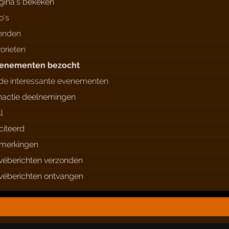
gina's bekeken
o's
ienden
vorieten
enementen bezocht
de interessante evenementen
nactie deelnemingen
l
citeerd
merkingen
ivéberichten verzonden
ivéberichten ontvangen