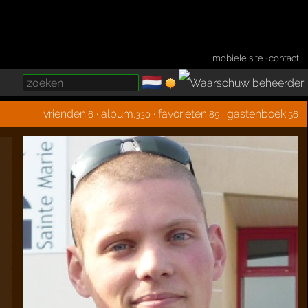
mobiele site
·
contact
🇳🇱
­
vrienden
·
album
·
favorieten
·
gastenboek
,6
,330
,85
,56