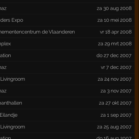
naz
za 30 aug 2008
nders Expo
za 10 mei 2008
nementencentrum de Vlaanderen
vr 18 apr 2008
plex
za 29 mrt 2008
ation
do 27 dec 2007
naz
vr 7 dec 2007
 Livingroom
za 24 nov 2007
naz
za 3 nov 2007
banthallen
za 27 okt 2007
Eilandje
za 1 sep 2007
 Livingroom
za 25 aug 2007
ation
do 16 aug 2007