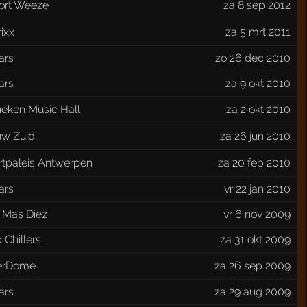
port Weeze
za 8 sep 2012
ixx
za 5 mrt 2011
ars
zo 26 dec 2010
ars
za 9 okt 2010
neken Music Hall
za 2 okt 2010
uw Zuid
za 26 jun 2010
rtpaleis Antwerpen
za 20 feb 2010
ars
vr 22 jan 2010
 Mas Diez
vr 6 nov 2009
 Chillers
za 31 okt 2009
verDome
za 26 sep 2009
ars
za 29 aug 2009