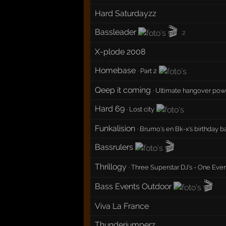
Hard Saturdayzz
🎬
Bassleader
2
X-plode 2008
Homebase
·
Part 2
Qeep it coming
· Ultimate hangover po
Hard 69
·
Lost city
Funkalision
·
Brumo's en Bk-x's birthday b
🎬
Bassrulers
Thrillogy
·
Three Superstar DJ's - One Eve
🎬
Bass Events Outdoor
Viva La France
Thunderjumperz