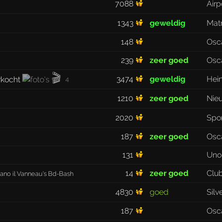
7088
Air
1343
geweldig
Matr
148
Osc
239
zeer goed
Osc
🎬
3474
geweldig
Hei
4
1210
zeer goed
Nie
2020
Spo
187
zeer goed
Osc
131
Uno
14
zeer goed
Club
iano il Vanneau's Bd-Bash
4830
goed
Sil
187
Osc