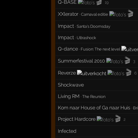
🎬
Q-BASE
19
🎬
XXlerator
·
Carnaval editie
Impact
·
Santa's Doomsday
Impact
·
Ultrashock
Q-dance
·
Fusion: The next level
🎬
Summerfestival 2010
3
🎬
Reverze
6
Shockwave
Living RM
·
The Reunion
Kom naar House of Ga naar Huis
·
Br
🎬
Project Hardcore
2
Infected