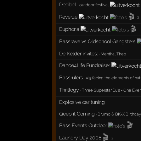
Decibel
·
outdoor festival
🎬
Reverze
2
🎬
Euphoria
Bassrave vs Oldschool Gangsters
De Kelder invites:
·
Menthal Theo
Dance4Life Fundraiser
Bassrulers
·
#9 facing the elements of na
Thrillogy
·
Three Superstar DJ's - One Eve
Explosive car tuning
Qeep it Coming
·
Brumo & BK-X Birthday
🎬
Bass Events Outdoor
🎬
Laundry Day 2008
2