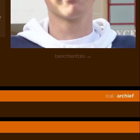
y
berichtenfoto →
ical
·
archief