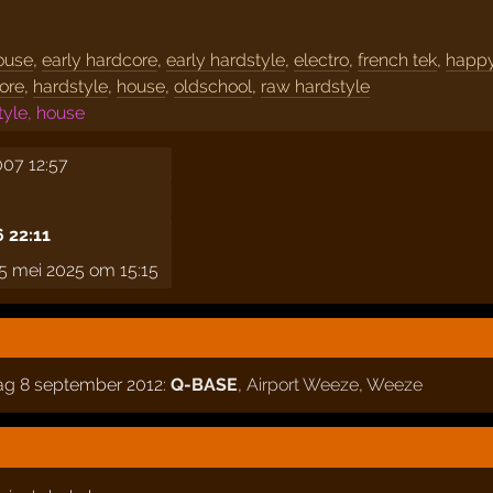
house
,
early hardcore
,
early hardstyle
,
electro
,
french tek
,
happ
ore
,
hardstyle
,
house
,
oldschool
,
raw hardstyle
tyle, house
007 12:57
6 22:11
5 mei 2025 om 15:15
dag 8 september 2012:
Q-BASE
,
Airport Weeze
,
Weeze