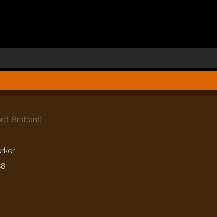
rd-Brabant
)
rker
88