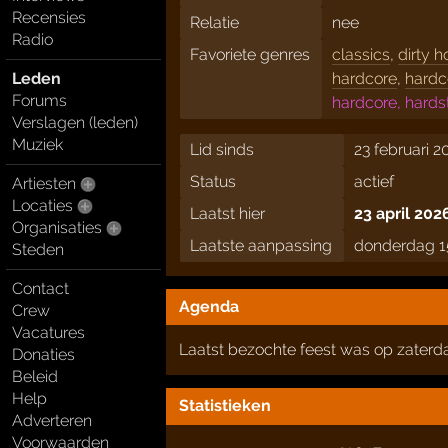
Recensies
Relatie
nee
Radio
Favoriete genres
classics
,
dirty 
Leden
hardcore
,
hardc
Forums
hardcore, hards
Verslagen (leden)
Muziek
Lid sinds
23 februari 2
Status
actief
Artiesten
Locaties
Laatst hier
23 april 202
Organisaties
Laatste aanpassing
donderdag 1
Steden
Contact
Agenda
Crew
Vacatures
Laatst bezochte feest was op zater
Donaties
Beleid
Help
Statistieken
Adverteren
Voorwaarden