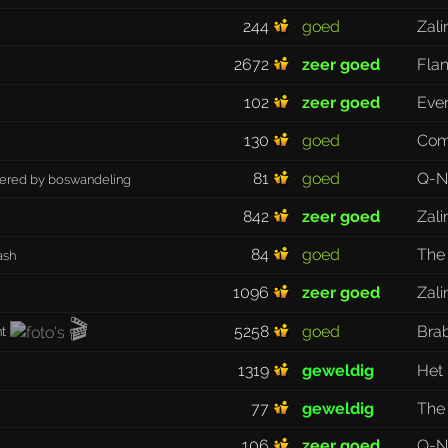
244
goed
Zali
2672
zeer goed
Fla
102
zeer goed
Eve
130
goed
Com
81
goed
Q-N
wered by boswandeling
842
zeer goed
Zali
84
goed
The
ash
1096
zeer goed
Zali
🎬
5258
goed
Bra
nt
1319
geweldig
Het 
77
geweldig
The
106
zeer goed
Q-N