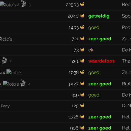
🎬
22503
Bee
2
3
2040
geweldig
Spo
1403
goed
Pop
721
zeer goed
Zali
73
ok
De 
🎬
251
waardeloos
The
2
1038
goed
Zali
ture
🎬
9127
zeer goed
Bra
nt
4
319
goed
De 
125
Q-N
 Party
1326
zeer goed
Het 
906
zeer goed
Het 