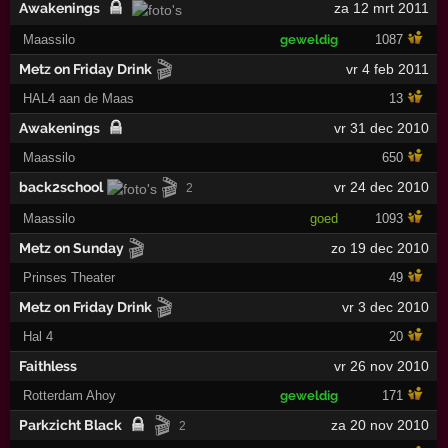
Awakenings
za 12 mrt 2011
Maassilo
geweldig
1087
🎬
Metz on Friday Drink
vr 4 feb 2011
HAL4 aan de Maas
13
Awakenings
vr 31 dec 2010
Maassilo
650
🎬
back2school
vr 24 dec 2010
2
Maassilo
goed
1093
🎬
Metz on Sunday
zo 19 dec 2010
Prinses Theater
49
🎬
Metz on Friday Drink
vr 3 dec 2010
Hal 4
20
Faithless
vr 26 nov 2010
Rotterdam Ahoy
geweldig
171
🎬
Parkzicht Black
za 20 nov 2010
2