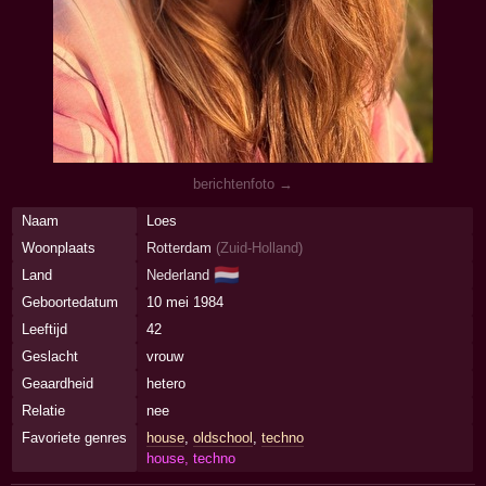
berichtenfoto →
Naam
Loes
Woonplaats
Rotterdam
(
Zuid-Holland
)
🇳🇱
Land
Nederland
Geboortedatum
10 mei 1984
Leeftijd
42
Geslacht
vrouw
Geaardheid
hetero
Relatie
nee
Favoriete genres
house
,
oldschool
,
techno
house, techno