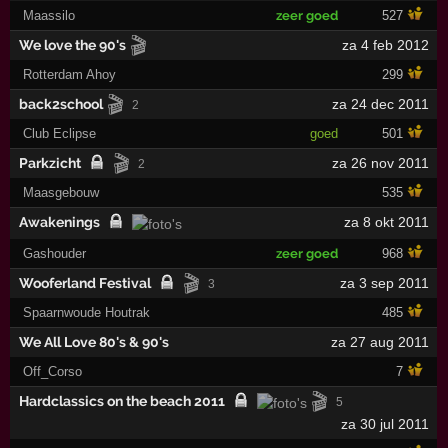
Maassilo
zeer goed
527
🎬
We love the 90's
za 4 feb 2012
Rotterdam Ahoy
299
🎬
back2school
za 24 dec 2011
2
Club Eclipse
goed
501
🎬
Parkzicht
za 26 nov 2011
2
Maasgebouw
535
Awakenings
za 8 okt 2011
Gashouder
zeer goed
968
🎬
Wooferland Festival
za 3 sep 2011
3
Spaarnwoude Houtrak
485
We All Love 80's & 90's
za 27 aug 2011
Off_Corso
7
🎬
Hardclassics on the beach 2011
5
za 30 jul 2011