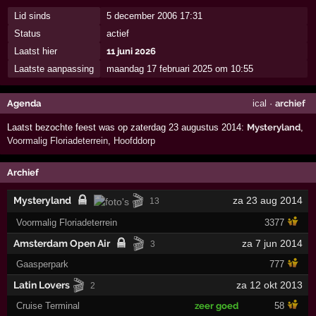
Lid sinds
5 december 2006 17:31
Status
actief
Laatst hier
11 juni 2026
Laatste aanpassing
maandag 17 februari 2025 om 10:55
Agenda
ical
·
archief
Laatst bezochte feest was op zaterdag 23 augustus 2014:
Mysteryland
,
Voormalig Floriadeterrein
,
Hoofddorp
Archief
🎬
Mysteryland
za 23 aug 2014
13
Voormalig Floriadeterrein
3377
🎬
Amsterdam Open Air
za 7 jun 2014
3
Gaasperpark
777
🎬
Latin Lovers
za 12 okt 2013
2
Cruise Terminal
zeer goed
58