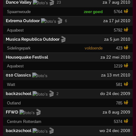
🎬
Dance Valley
za 7 aug 2010
23
Spaarnwoude
zeer goed
5764
🎬
Extrema Outdoor
za 17 jul 2010
6
Aquabest
5792
🎬
Musica Republica Outdoor
za 5 jun 2010
Sidelingepark
voldoende
423
Housequake Festival
za 22 mei 2010
Aquabest
1219
010 Classics
za 13 mrt 2010
Watt
581
🎬
back2school
do 24 dec 2009
2
Outland
785
🎬
FFWD
za 8 aug 2009
Centrum Rotterdam
5374
🎬
back2school
wo 24 dec 2008