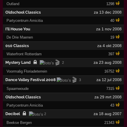
Outland
1298
Oldschool Classics
za 13 dec 2008
Partycentrum Amicitia
40
I'll House You
za 1 nov 2008
De Drie Maenen
19
010 Classics
za 4 okt 2008
Waterfront Rotterdam
397
🎬
Mystery Land
za 23 aug 2008
2
Voormalig Floriadeterrein
16752
🎬
Dance Valley Festival 2008
za 12 jul 2008
3
Spaarnwoude
7315
Oldschool Classics
za 29 mrt 2008
Partycentrum Amicitia
43
Decibel
za 18 aug 2007
2
Beekse Bergen
21343