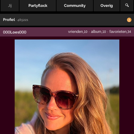
Jij
Partyflock
Community
Overig
🔍
Profiel
· 485221
vrienden
·
album
·
favorieten
()()()Loes()()()
,10
,10
,34