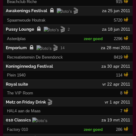
Beachclub Riche
915
🎬
Awakenings Festival
za 25 jun 2011
Spaarnwoude Houtrak
5720
🎬
Pussy Lounge
za 18 jun 2011
2
Asterdplas
zeer goed
2296
🎬
Emporium
za 28 mei 2011
14
Recreatieterrein De Berendonck
8419
Koninginnedag Festival
za 30 apr 2011
Plein 1940
114
Royal suite
vr 22 apr 2011
The VIP Room
8
🎬
Metz on Friday Drink
vr 1 apr 2011
HAL4 aan de Maas
7
010 Classics
za 19 mrt 2011
Factory 010
zeer goed
286