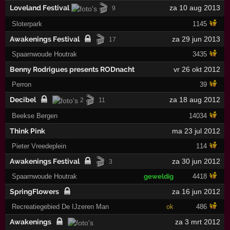
🎬
Loveland Festival
za 10 aug 2013
9
Sloterpark
1145
🎬
Awakenings Festival
za 29 jun 2013
17
Spaarnwoude Houtrak
3435
Benny Rodrigues presents RODnacht
vr 26 okt 2012
Perron
39
🎬
Decibel
za 18 aug 2012
2
11
Beekse Bergen
14034
Think Pink
ma 23 jul 2012
Pieter Vreedeplein
114
🎬
Awakenings Festival
za 30 jun 2012
3
Spaarnwoude Houtrak
geweldig
4418
SpringFlowers
za 16 jun 2012
Recreatiegebied De IJzeren Man
ok
486
Awakenings
za 3 mrt 2012