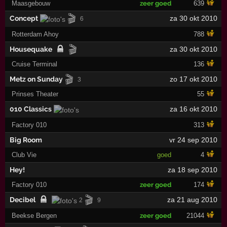
Maasgebouw
zeer goed
639
🎬
Concept
za 30 okt 2010
6
Rotterdam Ahoy
788
🎬
Housequake
za 30 okt 2010
Cruise Terminal
136
🎬
Metz on Sunday
zo 17 okt 2010
3
Prinses Theater
55
010 Classics
za 16 okt 2010
Factory 010
313
Big Room
vr 24 sep 2010
Club Vie
goed
4
Hey!
za 18 sep 2010
Factory 010
zeer goed
174
🎬
Decibel
za 21 aug 2010
2
9
Beekse Bergen
zeer goed
21044