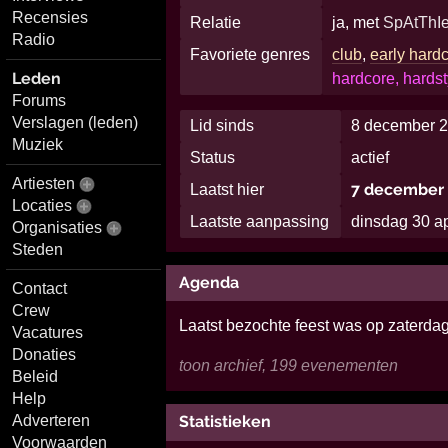
Recensies
Relatie
ja, met
SpAtThI
Radio
Favoriete genres
club
,
early hard
Leden
hardcore, hardst
Forums
Verslagen (leden)
Lid sinds
8 december 2
Muziek
Status
actief
Artiesten
7 december 
Laatst hier
Locaties
Laatste aanpassing
dinsdag 30 a
Organisaties
Steden
Agenda
Contact
Crew
Laatst bezochte feest was op zaterda
Vacatures
Donaties
toon archief, 199 evenementen
Beleid
Help
Adverteren
Statistieken
Voorwaarden