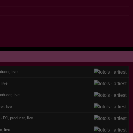
ducer, live
 live
oducer, live
er, live
· DJ, producer, live
r, live