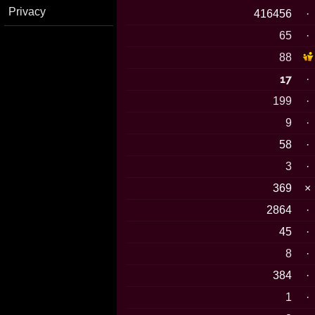
Privacy
416456
·
65
·
88
17
·
199
·
9
·
58
·
3
·
369
×
2864
·
45
·
8
·
384
·
1
·