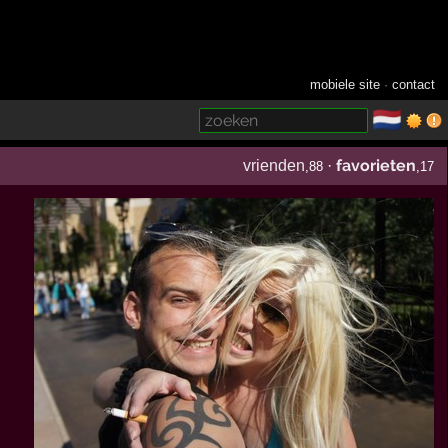
mobiele site
·
contact
🇳🇱
­
favorieten
vrienden
·
,88
,17