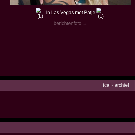
In Las Vegas met Patje
berichtenfoto →
ical
·
archief