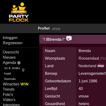
Profiel
· 47519
📷
Inloggen
*! [B]renda !*
Registreren
Naam
Brenda
Overzicht
Nieuws
Woonplaats
Roosendaal
(
No
Agenda
🇳🇱
Land
Nederland
nu & straks
Beroep
Levensgenieter!
kaart
festivals
Geboortedatum
1 juni 1986
WIN
Winacties
Leeftijd
40
Trends
Foto's
Geslacht
vrouw
Video's
Geaardheid
hetero
Interviews