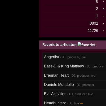
8
·
2
×
1
·
8802
·
11726
·
Favoriete artiesten
Angerfist
· DJ, producer, live
Bass-D & King Matthew
· DJ, producer
Brennan Heart
· DJ, producer, live
Daniele Mondello
· DJ, producer
Evil Activities
· DJ, producer, live
—
Headhunterz
· DJ, live