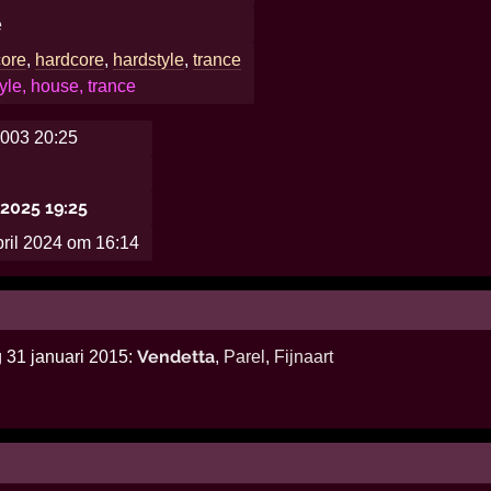
e
core
,
hardcore
,
hardstyle
,
trance
yle, house, trance
003 20:25
2025 19:25
pril 2024 om 16:14
Vendetta
g 31 januari 2015:
,
Parel
,
Fijnaart