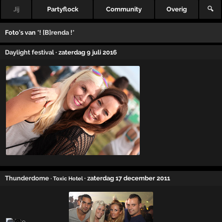
Jij
Partyflock
Community
Overig
🔍
Foto's van
*! [B]renda !*
Daylight festival
· zaterdag 9 juli 2016
Thunderdome
· zaterdag 17 december 2011
· Toxic Hotel