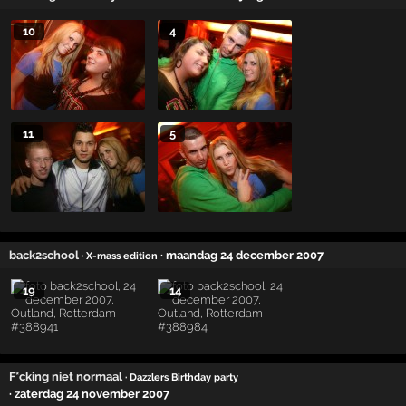
10
4
11
5
back2school
· maandag 24 december 2007
· X-mass edition
19
14
F*cking niet normaal
· Dazzlers Birthday party
· zaterdag 24 november 2007