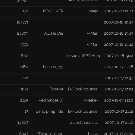
172
REVOLVER
Marja
2007-10-18 20:11
103771
2007-10-18 19:47
84879
A.D.HeiDie
V-Man
2007-10-18 19:43
5551
V-Man
2007-10-18 19:42
6112
:respect: [PPT]HeegTownMadness [PPT
2007-10-18 19:41
11811
hannes_7@
2007-10-17 22:18
121
2007-10-17 21:37
1874
Toet-er
B-Flock :bounce:
2007-10-17 21:24
2185
Red @ngel O:)
~Meike~
2007-10-17 21:20
17
pimp pimp ride
B-Flock :bounce:
2007-10-17 21:18
39807
LovesChocolate
2007-10-17 21:10
6047
G'woon Léoon
Lieke
2007-10-17 21:09