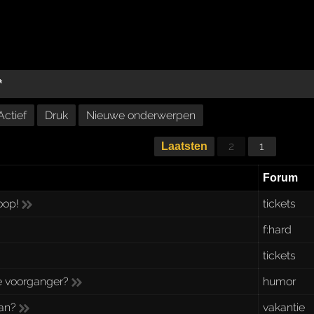
*
Actief
Druk
Nieuwe onderwerpen
2
1
Laatsten
Forum
oop!
tickets
f:hard
tickets
je voorganger?
humor
an?
vakantie