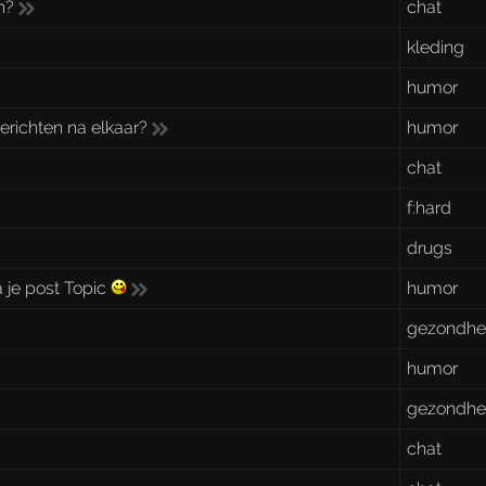
n?
chat
kleding
humor
richten na elkaar?
humor
chat
f:hard
drugs
a je post Topic
humor
gezondhe
humor
gezondhe
chat