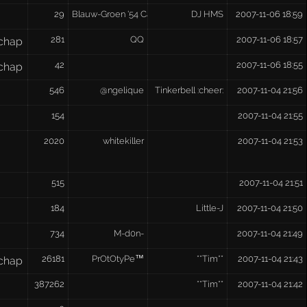
29
Blauw-Groen '54 Casual
DJ HMS
2007-11-06 18:59
281
QQ
2007-11-06 18:57
chap
42
2007-11-06 18:55
chap
546
@ngelique
Tinkerbell :cheer:
2007-11-04 21:56
154
2007-11-04 21:55
2020
whitekiller
2007-11-04 21:53
515
2007-11-04 21:51
184
Little-J
2007-11-04 21:50
734
M-d0n-
2007-11-04 21:49
26181
PrOtOtyPe™
**Tim**
2007-11-04 21:43
chap
387262
**Tim**
2007-11-04 21:42