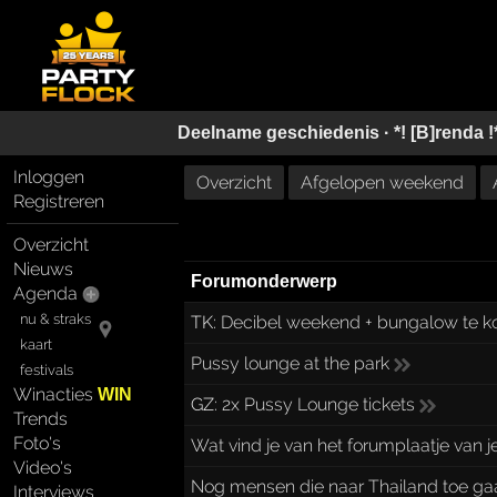
Deelname geschiedenis ·
*! [B]renda !
Inloggen
Overzicht
Afgelopen weekend
Registreren
Overzicht
Nieuws
Forumonderwerp
Agenda
nu & straks
TK:
Decibel weekend + bungalow te k
kaart
Pussy lounge at the park
festivals
Winacties
WIN
GZ:
2x Pussy Lounge tickets
Trends
Foto's
Wat vind je van het forumplaatje van 
Video's
Nog mensen die naar Thailand toe ga
Interviews