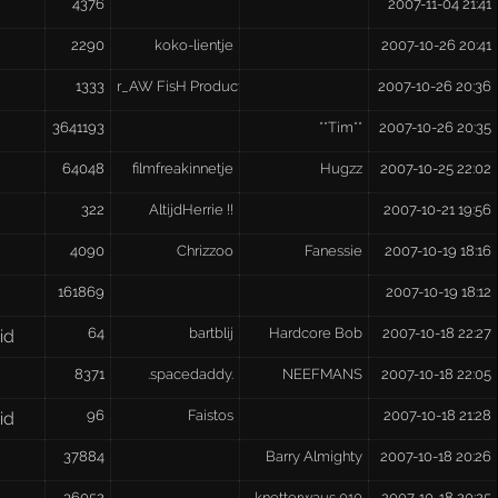
4376
2007-11-04 21:41
2290
koko-lientje
2007-10-26 20:41
1333
r_AW FisH Productions²
2007-10-26 20:36
3641193
**Tim**
2007-10-26 20:35
64048
filmfreakinnetje
Hugzz
2007-10-25 22:02
322
AltijdHerrie !!
2007-10-21 19:56
4090
Chrizzoo
Fanessie
2007-10-19 18:16
161869
2007-10-19 18:12
64
bartblij
Hardcore Bob
2007-10-18 22:27
id
8371
.spacedaddy.
NEEFMANS
2007-10-18 22:05
96
Faistos
2007-10-18 21:28
id
37884
Barry Almighty
2007-10-18 20:26
36052
knetterwaus 010
2007-10-18 20:25