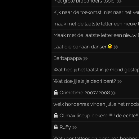
"het grote brabanders topic"
Kijk naar de toekomst, niet naar het v
maak met de laatste letter een nieuw l
Maak met de laatste letter een nieuw
Laat die banaan dansen
Barbapappa
Wat heb jij het laatst in je mond gestopt....
Wat doe jij als je depri bent?
Qrimetime 2007/2008
welk hondenras vinden jullie het mooi
Qlimax lineup bekend!!!!! de echte!!!
Ruffy
Wat voor tattoos en piercings hebben j