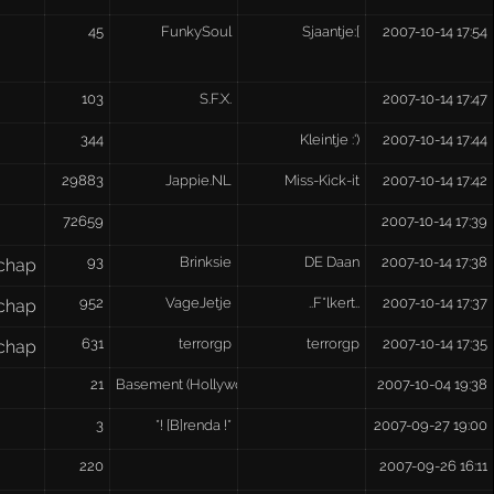
45
FunkySoul
Sjaantje:[
2007-10-14 17:54
103
S.F.X.
2007-10-14 17:47
344
Kleintje :')
2007-10-14 17:44
29883
Jappie.NL
Miss-Kick-it
2007-10-14 17:42
72659
2007-10-14 17:39
93
Brinksie
DE Daan
2007-10-14 17:38
chap
952
VageJetje
..F*lkert..
2007-10-14 17:37
chap
631
terrorgp
terrorgp
2007-10-14 17:35
chap
21
Basement (Hollywood Music Hall)
2007-10-04 19:38
3
*! [B]renda !*
2007-09-27 19:00
220
2007-09-26 16:11