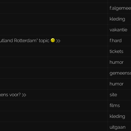
f:algeme
kleding
vakantie
utland Rotterdam" topic
f:hard
tickets
humor
gemeens
humor
gens voor?
site
films
kleding
uitgaan