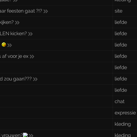
ar feesten gaat ?!?
site
ijken?
liefde
LLEN kicken?
liefde
?
liefde
af voor je ex
liefde
liefde
emd zou gaan???
liefde
liefde
chat
expressie
kleding
ij vrouwen?
kleding