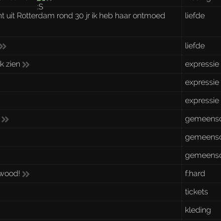
t uit Rotterdam rond 30 jr ik heb haar ontmoed
liefde
liefde
ok zien
expressie
expressie
expressie
gemeens
gemeens
gemeens
ywood!
f:hard
tickets
kleding