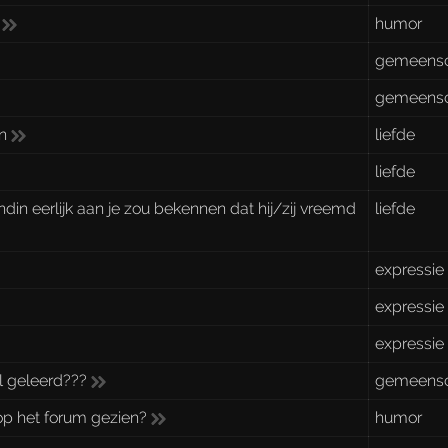
humor
gemeens
gemeens
n
liefde
liefde
iendin eerlijk aan je zou bekennen dat hij/zij vreemd
liefde
expressie
expressie
expressie
l geleerd???
gemeens
op het forum gezien?
humor