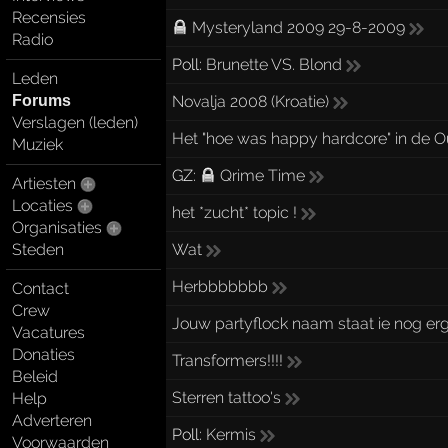
Recensies
Mysteryland 2009 29-8-2009
Radio
Poll:
Brunette VS. Blond
Leden
Novalja 2008 (Kroatie)
Forums
Verslagen (leden)
Het "hoe was happy hardcore" in de O
Muziek
GZ:
Qrime Time
Artiesten
Locaties
het *zucht* topic !
Organisaties
Wat
Steden
Herbbbbbbb
Contact
Crew
Jouw partyflock naam staat ie nog er
Vacatures
Donaties
Transformers!!!!
Beleid
Sterren tattoo's
Help
Adverteren
Poll:
Kermis
Voorwaarden