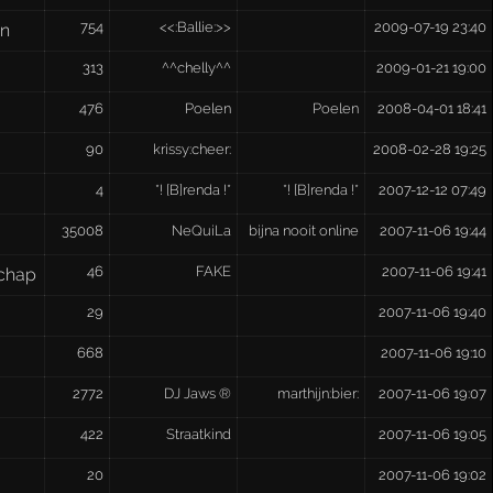
754
<<:Ballie:>>
2009-07-19 23:40
en
313
^^chelly^^
2009-01-21 19:00
476
Poelen
Poelen
2008-04-01 18:41
90
krissy:cheer:
2008-02-28 19:25
4
*! [B]renda !*
*! [B]renda !*
2007-12-12 07:49
35008
NeQuiLa
bijna nooit online
2007-11-06 19:44
46
FAKE
2007-11-06 19:41
chap
29
2007-11-06 19:40
668
2007-11-06 19:10
2772
DJ Jaws ®
marthijn:bier:
2007-11-06 19:07
422
Straatkind
2007-11-06 19:05
20
2007-11-06 19:02