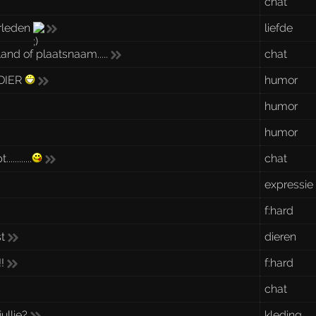
chat
erleden
liefde
and of plaatsnaam.....
chat
 DIER
humor
humor
humor
........
chat
expressie
f:hard
st
dieren
!
f:hard
chat
ullie?
kleding