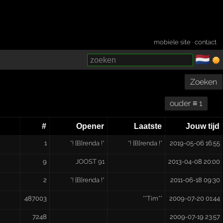
mobiele site
·
contact
🇳🇱
­
Zoeken
ouder ≡ 1
#
Opener
Laatste
Jouw tijd
1
*! [B]renda !*
*! [B]renda !*
2019-05-06 16:55
9
JOOST 91
2013-04-08 20:00
2
*! [B]renda !*
2011-06-18 09:30
487003
**Tim**
2009-07-20 01:44
7248
2009-07-19 23:57