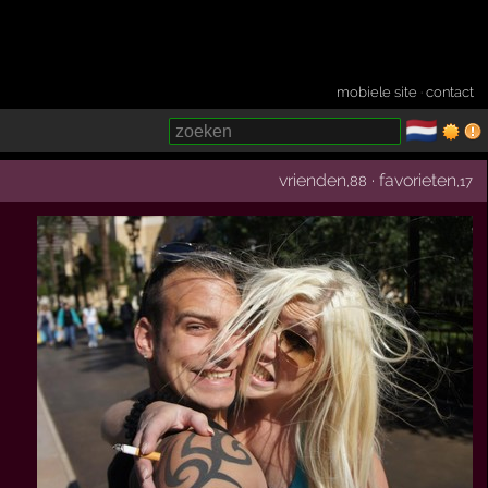
mobiele site
·
contact
🇳🇱
­
vrienden
·
favorieten
,88
,17