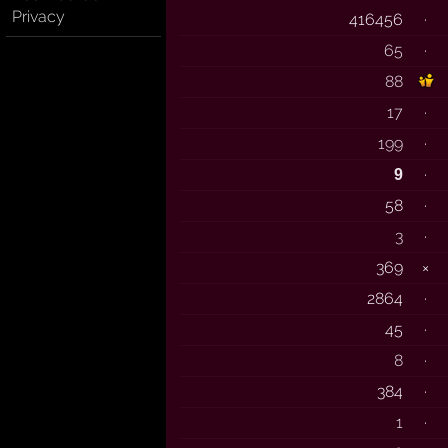
Privacy
416456
·
65
·
88
17
·
199
·
·
9
58
·
3
·
369
×
2864
·
45
·
8
·
384
·
1
·