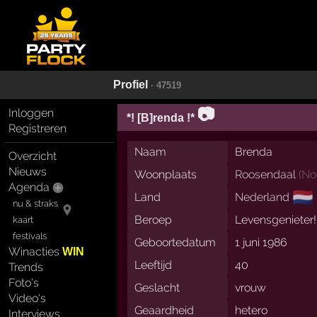
Profiel
· 47519
📷
Inloggen
*! [B]renda !*
Registreren
Naam
Brenda
Overzicht
Nieuws
Woonplaats
Roosendaal
(
No
Agenda
🇳🇱
Land
Nederland
nu & straks
Beroep
Levensgenieter!
kaart
festivals
Geboortedatum
1 juni 1986
Winacties
WIN
Leeftijd
40
Trends
Foto's
Geslacht
vrouw
Video's
Geaardheid
hetero
Interviews