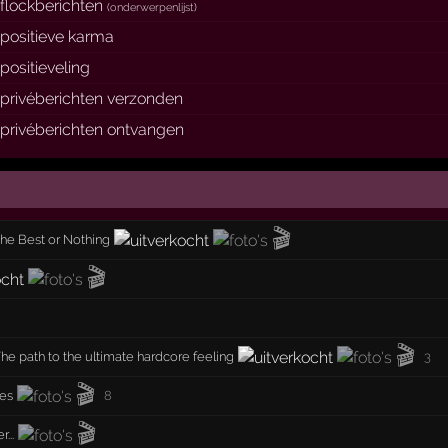
flockberichten
(
onderwerpenlijst
)
positieve karma
positieveling
privéberichten verzonden
privéberichten ontvangen
🎬
he Best or Nothing
🎬
🎬
The path to the ultimate hardcore feeling
3
🎬
les
8
🎬
...