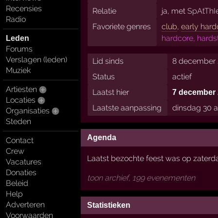
Recensies
Relatie
ja, met
SpAtThI
Radio
Favoriete genres
club
,
early hard
hardcore, hards
Leden
Forums
Verslagen (leden)
Lid sinds
8 december 
Muziek
Status
actief
Artiesten
Laatst hier
7 december 
Locaties
Laatste aanpassing
dinsdag 30 a
Organisaties
Steden
Agenda
Contact
Crew
Laatst bezochte feest was op zaterda
Vacatures
Donaties
toon archief, 199 evenementen
Beleid
Help
Adverteren
Statistieken
Voorwaarden