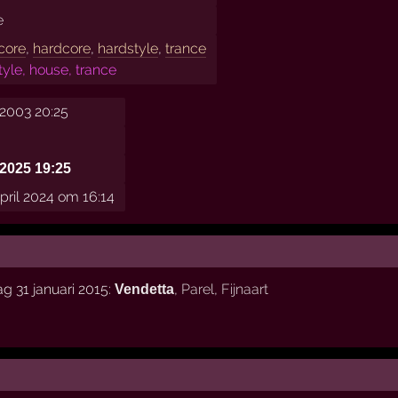
e
core
,
hardcore
,
hardstyle
,
trance
tyle, house, trance
2003 20:25
2025 19:25
pril 2024 om 16:14
g 31 januari 2015:
,
Parel
,
Fijnaart
Vendetta