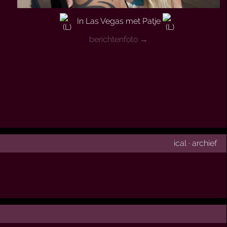
In Las Vegas met Patje
berichtenfoto →
ical
·
archief