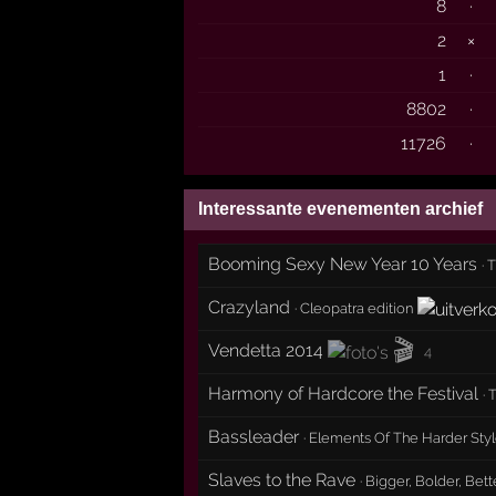
8
·
2
×
1
·
8802
·
11726
·
Interessante evenementen archief
Booming Sexy New Year 10 Years
·
T
Crazyland
·
Cleopatra edition
🎬
Vendetta 2014
4
Harmony of Hardcore the Festival
· 
Bassleader
·
Elements Of The Harder Sty
Slaves to the Rave
·
Bigger, Bolder, Better