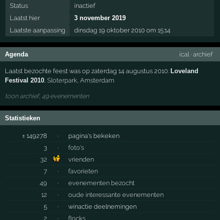
Status
inactief
Laatst hier
3 november 2019
Laatste aanpassing
dinsdag 19 oktober 2010 om 15:14
Agenda
ical
·
archief
Laatst bezochte feest was op zaterdag 14 augustus 2010:
Loveland
Festival 2010
,
Sloterpark
,
Amsterdam
toon archief, 49 evenementen
Statistieken
± 149278
·
pagina's bekeken
3
·
foto's
32
vrienden
7
·
favorieten
49
·
evenementen bezocht
12
·
oude interessante evenementen
5
·
winactie deelnemingen
2
·
flocks