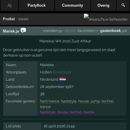
Jij
Partyflock
Community
Overig
🔍
Profiel
· 366480
📷
vrienden
·
album
·
favorieten
·
gastenboek
Mariek.je
,32
,7
,326
Mariek@ WK 2010 Zuid Afrika!
Deze gebruiker is al geruime tijd niet meer langsgeweest en staat
derhalve op non-actief.
Naam
Marieke
Woonplaats
Holten
(
Overijssel
)
🇳🇱
Land
Nederland
Geboortedatum
28 september 1987
Leeftijd
38
Favoriete genres
hard trance
,
hardstyle
,
house
,
jump
,
techno
,
trance
hardstyle, house, techno, trance
Lid sinds
16 april 2006 21:44