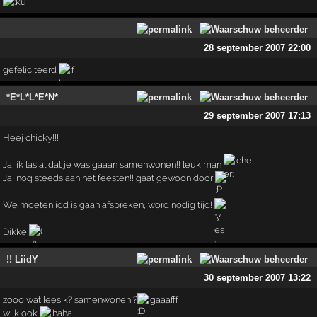
28 september 2007 22:00
gefeliciteerd
*E*L*L*E*N*
29 september 2007 17:13
Heej chicky!!!
Ja, ik las al dat je was gaaan samenwonen!! leuk man
Ja, nog steeds aan het feesten!! gaat gewoon door
We moeten idd is gaan afspreken, word nodig tijd!
Dikke
!! LiidY
30 september 2007 13:22
zooo wat lees k? samenwonen ?
gaaafff
wilk ook
haha