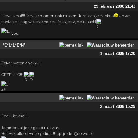
29 februari 2008 21:43
Lieve schat!!! Ik ga je morgen ook missen.. ik zal aan je denken
en we
contacten nog wel eve hoe de feestjes zijn die nacht
you
*E*L*L*E*N*
1 maart 2008 17:20
Zeker weten chicky~!!!
GEZELLIG!!!
2 maart 2008 15:29
Eeej Lieverd..!!
Jammer dat je er gister niet was..
Het was alleen wel erg druk..!!!, ga je de 15de wel..?