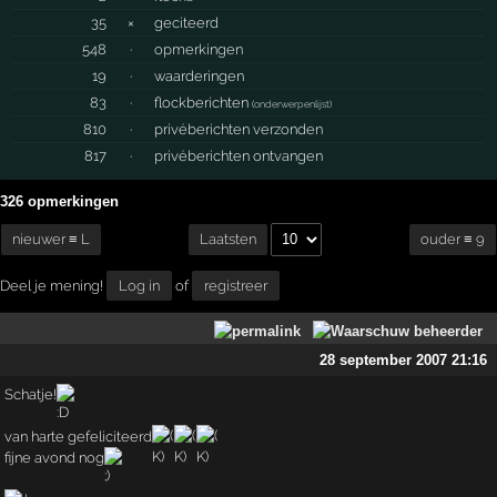
35
×
geciteerd
548
·
opmerkingen
19
·
waarderingen
83
·
flockberichten
(
onderwerpenlijst
)
810
·
privéberichten verzonden
817
·
privéberichten ontvangen
326 opmerkingen
nieuwer ≡ L
ouder ≡ 9
Laatsten
Deel je mening!
Log in
of
registreer
28 september 2007 21:16
Schatje!
van harte gefeliciteerd
fijne avond nog