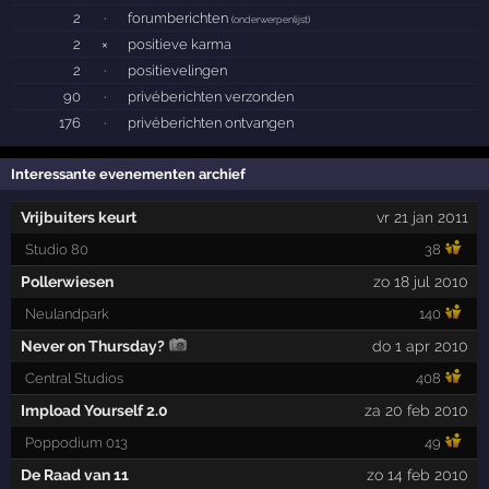
2
·
forumberichten
(
onderwerpenlijst
)
2
×
positieve karma
2
·
positievelingen
90
·
privéberichten verzonden
176
·
privéberichten ontvangen
Interessante evenementen archief
Vrijbuiters keurt
vr 21 jan 2011
Studio 80
38
Pollerwiesen
zo 18 jul 2010
Neulandpark
140
Never on Thursday?
do 1 apr 2010
Central Studios
408
Impload Yourself 2.0
za 20 feb 2010
Poppodium 013
49
De Raad van 11
zo 14 feb 2010