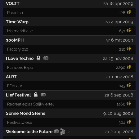
VOLTT
za 18 apr 2009
Paradiso
128
Time Warp
za 4 apr 2009
Maimarkthalle
671
300MPH
vr 6 mrt 2009
Factory 010
210
I Love Techno
za 15 nov 2008
Flanders Expo
2290
ALRT
za 1 nov 2008
Effenaar
143
Lief Festival
za 6 sep 2008
Recreatieplas Strijkviertel
1468
Sonne Mond Sterne
9
,
10
aug 2008
Festivalwiese
304
🎬
Welcome to the Future
za 2 aug 2008
2