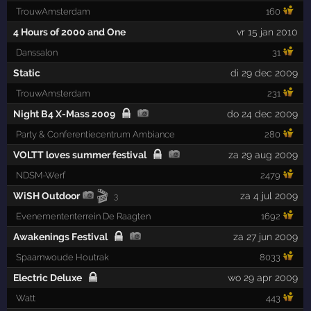
TrouwAmsterdam
160
4 Hours of 2000 and One
vr 15 jan 2010
Danssalon
31
Static
di 29 dec 2009
TrouwAmsterdam
231
Night B4 X-Mass 2009
do 24 dec 2009
Party & Conferentiecentrum Ambiance
280
VOLTT loves summer festival
za 29 aug 2009
NDSM-Werf
2479
🎬
WiSH Outdoor
za 4 jul 2009
3
Evenemententerrein De Raagten
1692
Awakenings Festival
za 27 jun 2009
Spaarnwoude Houtrak
8033
Electric Deluxe
wo 29 apr 2009
Watt
443