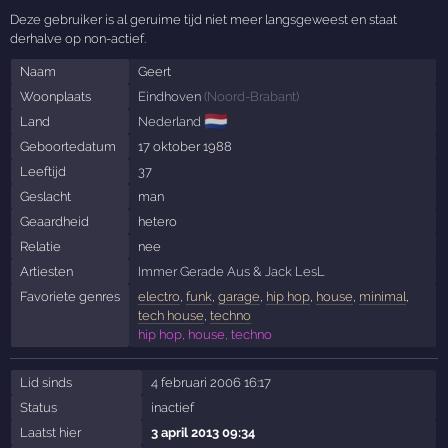
Deze gebruiker is al geruime tijd niet meer langsgeweest en staat
derhalve op non-actief.
Naam
Geert
Woonplaats
Eindhoven
(
Noord-Brabant
)
🇳🇱
Land
Nederland
Geboortedatum
17 oktober 1988
Leeftijd
37
Geslacht
man
Geaardheid
hetero
Relatie
nee
Artiesten
Immer Gerade Aus
&
Jack LesL
Favoriete genres
electro
,
funk
,
garage
,
hip hop
,
house
,
minimal
,
tech house
,
techno
hip hop, house, techno
Lid sinds
4 februari 2006 16:17
Status
inactief
Laatst hier
3 april 2013 09:34