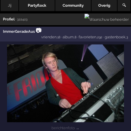
Jij
Partyflock
Community
Overig
🔍
Profiel
· 322423
📷
ImmerGeradeAus
vrienden
·
album
·
favorieten
·
gastenboek
,18
,8
,292
,3
berichtenfoto →