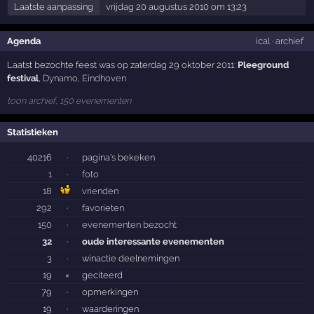
Laatste aanpassing
vrijdag 20 augustus 2010 om 13:23
Agenda
ical
·
archief
Laatst bezochte feest was op zaterdag 29 oktober 2011:
Pleeground
festival
,
Dynamo
,
Eindhoven
toon archief, 150 evenementen
Statistieken
40216
·
pagina's bekeken
1
·
foto
18
vrienden
292
·
favorieten
150
·
evenementen bezocht
32
·
oude interessante evenementen
3
·
winactie deelnemingen
19
×
geciteerd
79
·
opmerkingen
19
·
waarderingen