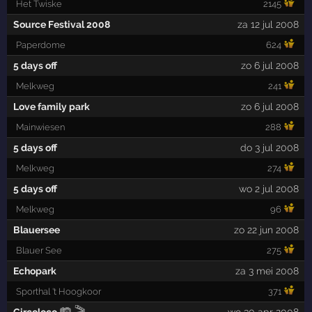
Het Twiske
2145
Source Festival 2008
za 12 jul 2008
Paperdome
624
5 days off
zo 6 jul 2008
Melkweg
241
Love family park
zo 6 jul 2008
Mainwiesen
288
5 days off
do 3 jul 2008
Melkweg
274
5 days off
wo 2 jul 2008
Melkweg
96
Blauersee
zo 22 jun 2008
Blauer See
275
Echopark
za 3 mei 2008
Sporthal 't Hoogkoor
371
Circoloco
wo 30 apr 2008