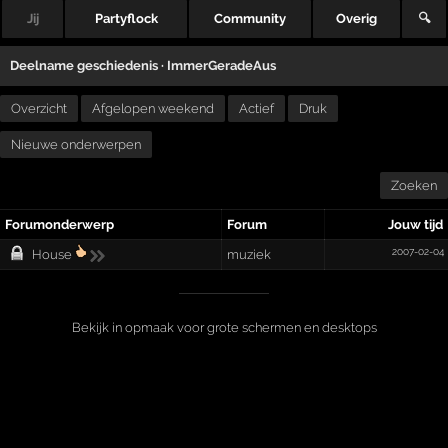
Jij
Partyflock
Community
Overig
🔍
Deelname geschiedenis ·
ImmerGeradeAus
Overzicht
Afgelopen weekend
Actief
Druk
Nieuwe onderwerpen
Zoeken
Forumonderwerp
Forum
Jouw tijd
2007-02-04
House
muziek
Bekijk in opmaak voor grote schermen en desktops