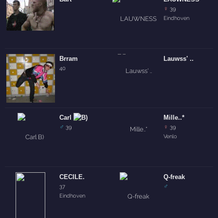
♀
39
Eindhoven
Brram
Lauwss' ..
40
Carl
Mille..*
♂
♀
39
39
Venlo
CECILE.
Q-freak
♂
37
Eindhoven