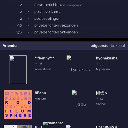
2
·
forumberichten
(
onderwerpenlijst
)
2
×
positieve karma
2
·
positievelingen
90
·
privéberichten verzonden
176
·
privéberichten ontvangen
Vrienden
uitgebreid
·
beknopt
***kenny***
hyohakusha
♂
♀
36
35
Amersfoort
Nijmegen
8Bahn
j@@p
♂
Arnhem
42
Veghel
Bart
LAUWNESS