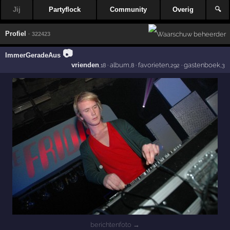
Jij
Partyflock
Community
Overig
🔍
Profiel
· 322423
📷
ImmerGeradeAus
vrienden
·
album
·
favorieten
·
gastenboek
,18
,8
,292
,3
berichtenfoto →