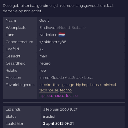
Deze gebruiker is al geruime tijd niet meer langsgeweest en staat
derhalve op non-actief.
Naam
Geert
Woonplaats
Eindhoven
(
Noord-Brabant
)
🇳🇱
Land
Nederland
Geboortedatum
17 oktober 1988
Leeftijd
37
Geslacht
man
Geaardheid
hetero
Relatie
nee
Artiesten
Immer Gerade Aus
&
Jack LesL
Favoriete genres
electro
,
funk
,
garage
,
hip hop
,
house
,
minimal
,
tech house
,
techno
hip hop, house, techno
Lid sinds
4 februari 2006 16:17
Status
inactief
Laatst hier
3 april 2013 09:34