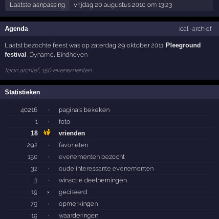
Laatste aanpassing
vrijdag 20 augustus 2010 om 13:23
Agenda
ical
·
archief
Laatst bezochte feest was op zaterdag 29 oktober 2011:
Pleeground
festival
,
Dynamo
,
Eindhoven
toon archief, 150 evenementen
Statistieken
40216
·
pagina's bekeken
1
·
foto
18
vrienden
292
·
favorieten
150
·
evenementen bezocht
32
·
oude interessante evenementen
3
·
winactie deelnemingen
19
×
geciteerd
79
·
opmerkingen
19
·
waarderingen