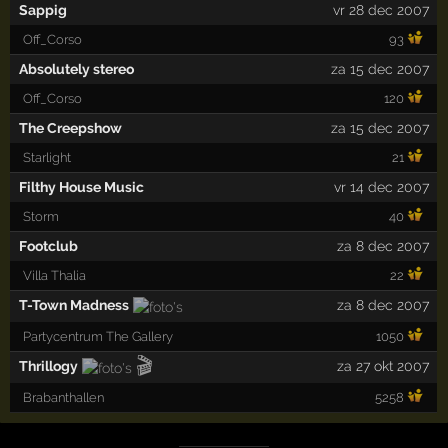
Sappig
vr 28 dec 2007
Off_Corso
93
Absolutely stereo
za 15 dec 2007
Off_Corso
120
The Creepshow
za 15 dec 2007
Starlight
21
Filthy House Music
vr 14 dec 2007
Storm
40
Footclub
za 8 dec 2007
Villa Thalia
22
T-Town Madness
za 8 dec 2007
Partycentrum The Gallery
1050
🎬
Thrillogy
za 27 okt 2007
Brabanthallen
5258