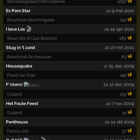
Recreatiegebied Het Hulsbeek
4757
Ex Porn Star
zo 9 mei 2010
Beachclub Bloomingdale
124
🎬
I love Los
za 24 apr 2010
Beach Bar & Club Barefoot
283
Stug in 't zand
za 27 mrt 2010
Beachclub De Karavaan
83
Housequake
vr 25 dec 2009
Paard van Troje
149
F*ckers!
za 12 dec 2009
Outland
255
Het Foute Feest
za 7 nov 2009
Outland
41
Penthouse
za 24 okt 2009
Factory 010
37