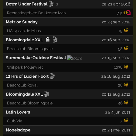
🎬
Down Under Festival
za 23 apr 2016
3
Recreatiegebied De IJzeren Man
741
Metz on Sunday
zo 23 sep 2012
HAL4 aan de Maas
19
🎬
Bloomingdale XXL
zo 16 sep 2012
Beachclub Bloomingdale
58
Summerlake Outdoor Festival
za 15 sep 2012
Wijkpark Molenvliet
1038
🎬
12 Hrs of Lucien Foort
za 18 aug 2012
Beachclub Royal
28
🎬
Bloomingdale XXL
zo 12 aug 2012
Beachclub Bloomingdale
46
Latin Lovers
za 4 jun 2011
Club Vie
3
Nopeisdope
zo 29 mei 2011