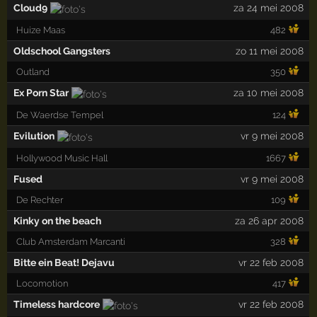
Cloud9
za 24 mei 2008
Huize Maas
482
Oldschool Gangsters
zo 11 mei 2008
Outland
350
Ex Porn Star
za 10 mei 2008
De Waerdse Tempel
124
Evilution
vr 9 mei 2008
Hollywood Music Hall
1667
Fused
vr 9 mei 2008
De Rechter
109
Kinky on the beach
za 26 apr 2008
Club Amsterdam Marcanti
328
Bitte ein Beat! Dejavu
vr 22 feb 2008
Locomotion
417
Timeless hardcore
vr 22 feb 2008