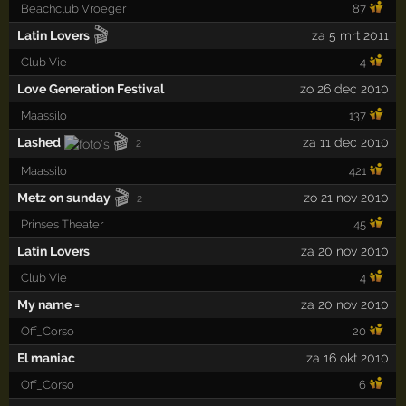
Beachclub Vroeger
87
🎬
Latin Lovers
za 5 mrt 2011
Club Vie
4
Love Generation Festival
zo 26 dec 2010
Maassilo
137
🎬
Lashed
za 11 dec 2010
2
Maassilo
421
🎬
Metz on sunday
zo 21 nov 2010
2
Prinses Theater
45
Latin Lovers
za 20 nov 2010
Club Vie
4
My name =
za 20 nov 2010
Off_Corso
20
El maniac
za 16 okt 2010
Off_Corso
6