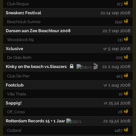
Club Risque
123
Sneakerz Festival
zo 14 sep 2008
Beachclub Sunrise
1542
Dansen aan Zee Beachtour 2008
zo 7 sep 2008
Woodstock 69
131
Xclusive
vr 5 sep 2008
De Olde Beth
205
🎬
Kinky on the beach vs.Sleazers
za 2 aug 2008
Club De Pier
423
Footclub
vr 1 aug 2008
Villa Thalia
10
Sappig!
vr 25 jul 2008
Off_Corso
28
Rotterdam Records 15 + 1 Jaar
za 19 jul 2008
Outland
1487