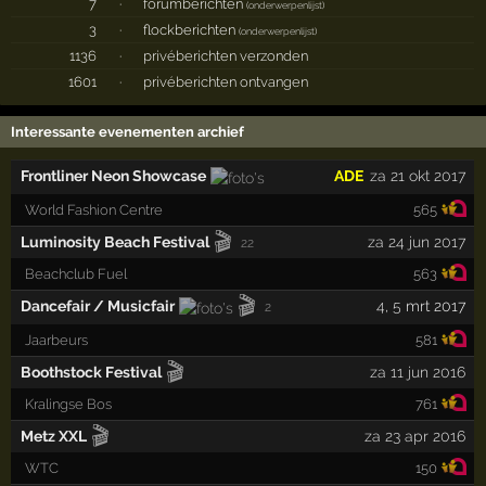
7
·
forumberichten
(
onderwerpenlijst
)
3
·
flockberichten
(
onderwerpenlijst
)
1136
·
privéberichten verzonden
1601
·
privéberichten ontvangen
Interessante evenementen archief
Frontliner Neon Showcase
ADE
za 21 okt 2017
World Fashion Centre
565
🎬
Luminosity Beach Festival
za 24 jun 2017
22
Beachclub Fuel
563
🎬
Dancefair / Musicfair
4
,
5
mrt 2017
2
Jaarbeurs
581
🎬
Boothstock Festival
za 11 jun 2016
Kralingse Bos
761
🎬
Metz XXL
za 23 apr 2016
WTC
150