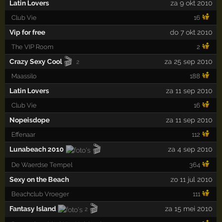
Latin Lovers
za 9 okt 2010
Club Vie
16
Vip for free
do 7 okt 2010
The VIP Room
2
🎬
Crazy Sexy Cool
za 25 sep 2010
2
Maassilo
188
Latin Lovers
za 11 sep 2010
Club Vie
16
Nopeisdope
za 11 sep 2010
Effenaar
112
🎬
Lunabeach 2010
za 4 sep 2010
De Waerdse Tempel
364
Sexy on the Beach
zo 11 jul 2010
Beachclub Vroeger
111
🎬
Fantasy Island
za 15 mei 2010
2