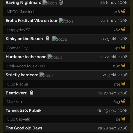
🎬
Raving Nightmare
za 8 nov 2008
MECC Maastricht
2746
Erotic Festival Vibe on tour
za 1 nov 2008
HappydayZZ
762
Kinky on the Beach
za 25 okt 2008
Condor City
411
Hardcore to the bone
vr 24 okt 2008
Hollywood Music Hall
1182
Strictly hardcore
vr 3 okt 2008
Club Risque
234
Beatloverz
za 27 sep 2008
Maassilo
643
Tunnel 010: Putnik
do 25 sep 2008
Club Catwalk
24
The Good old Days
za 20 sep 2008