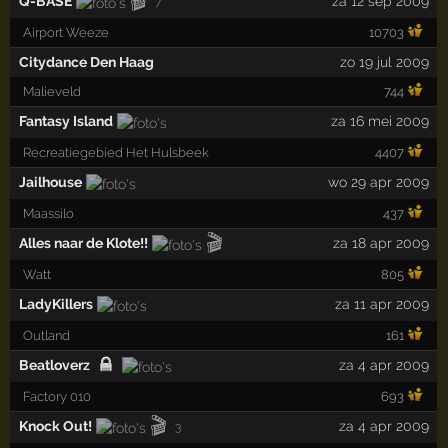
🎬
Q-BASE
za 12 sep 2009
7
Airport Weeze
10703
Citydance Den Haag
zo 19 jul 2009
Malieveld
744
Fantasy Island
za 16 mei 2009
Recreatiegebied Het Hulsbeek
4407
Jailhouse
wo 29 apr 2009
Maassilo
437
🎬
Alles naar de Klote!!
za 18 apr 2009
Watt
805
LadyKillers
za 11 apr 2009
Outland
161
Beatloverz
za 4 apr 2009
Factory 010
693
🎬
Knock Out!
za 4 apr 2009
3