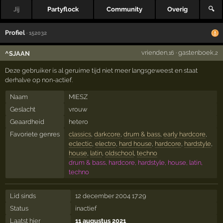
Jij
Partyflock
Community
Overig
🔍
Profiel
· 152032
vrienden
·
gastenboek
^SJAAN
,16
,2
Deze gebruiker is al geruime tijd niet meer langsgeweest en staat
derhalve op non-actief.
Naam
MIESZ
Geslacht
vrouw
Geaardheid
hetero
Favoriete genres
classics
,
darkcore
,
drum & bass
,
early hardcore
,
eclectic
,
electro
,
hard house
,
hardcore
,
hardstyle
,
house
,
latin
,
oldschool
,
techno
drum & bass, hardcore, hardstyle, house, latin,
techno
Lid sinds
12 december 2004 17:29
Status
inactief
Laatst hier
11 augustus 2021