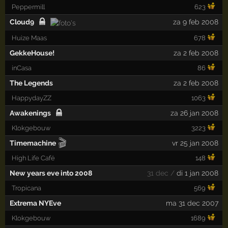
Peppermill
623
Cloud9
za 9 feb 2008
Huize Maas
678
GekkeHouse!
za 2 feb 2008
inCasa
86
The Legends
za 2 feb 2008
HappydayZZ
1063
Awakenings
za 26 jan 2008
Klokgebouw
3223
🎬
Timemachine
vr 25 jan 2008
High Life Café
148
New years eve into 2008
31 dec /
di 1 jan 2008
Tropicana
569
Extrema NYEve
ma 31 dec 2007
Klokgebouw
1689