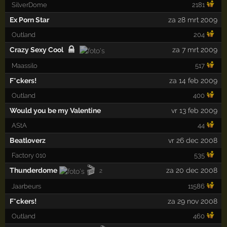
SilverDome
2181
Ex Porn Star
za 28 mrt 2009
Outland
204
Crazy Sexy Cool
za 7 mrt 2009
Maassilo
517
F*ckers!
za 14 feb 2009
Outland
400
Would you be my Valentine
vr 13 feb 2009
AStA
44
Beatloverz
vr 26 dec 2008
Factory 010
535
🎬
Thunderdome
za 20 dec 2008
2
Jaarbeurs
11586
F*ckers!
za 29 nov 2008
Outland
460