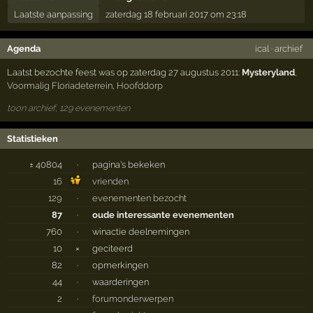
Laatste aanpassing
zaterdag 18 februari 2017 om 23:18
Agenda
ical
·
archief
Laatst bezochte feest was op zaterdag 27 augustus 2011:
Mysteryland
,
Voormalig Floriadeterrein
,
Hoofddorp
toon archief, 129 evenementen
Statistieken
± 40804
·
pagina's bekeken
16
vrienden
129
·
evenementen bezocht
87
·
oude interessante evenementen
760
·
winactie deelnemingen
10
×
geciteerd
82
·
opmerkingen
44
·
waarderingen
2
·
forumonderwerpen