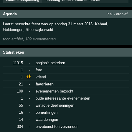
Agenda
ical
·
archief
Laatst bezochte feest was op zondag 31 maart 2013:
Kabaal
,
Gelderingen
,
Steenwijkerwold
toon archief, 109 evenementen
Statistieken
11915
·
pagina's bekeken
1
·
foto
1
vriend
21
·
favorieten
109
·
evenementen bezocht
1
·
oude interessante evenementen
55
·
winactie deelnemingen
16
·
opmerkingen
14
·
waarderingen
304
·
privéberichten verzonden