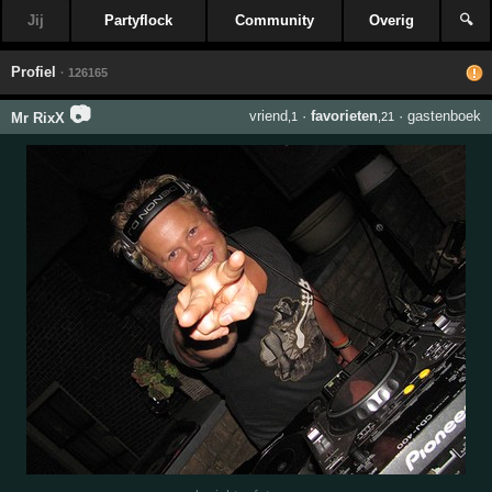
Jij
Partyflock
Community
Overig
🔍
Profiel
· 126165
📷
vriend
·
favorieten
·
gastenboek
Mr RixX
,1
,21