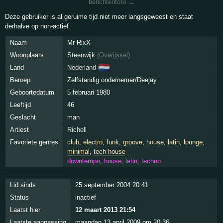
berichtenfoto →
Deze gebruiker is al geruime tijd niet meer langsgeweest en staat
derhalve op non-actief.
Naam
Mr RixX
Woonplaats
Steenwijk
(
Overijssel
)
🇳🇱
Land
Nederland
Beroep
Zelfstandig ondernemer/Deejay
Geboortedatum
5 februari 1980
Leeftijd
46
Geslacht
man
Artiest
Richell
Favoriete genres
club
,
electro
,
funk
,
groove
,
house
,
latin
,
lounge
,
minimal
,
tech house
downtempo, house, latin, techno
Lid sinds
25 september 2004 20:41
Status
inactief
Laatst hier
12 maart 2013 21:54
Laatste aanpassing
maandag 13 april 2009 om 20:36