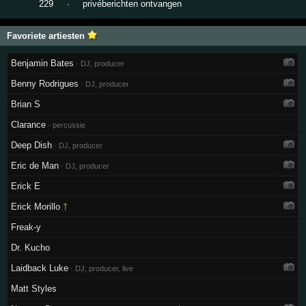
229
·
privéberichten ontvangen
Favoriete artiesten
Benjamin Bates
· DJ, producer
Benny Rodrigues
· DJ, producer
Brian S
Clarance
· percussie
Deep Dish
· DJ, producer
Eric de Man
· DJ, producer
Erick E
Erick Morillo
†
Freak-y
Dr. Kucho
Laidback Luke
· DJ, producer, live
Matt Styles