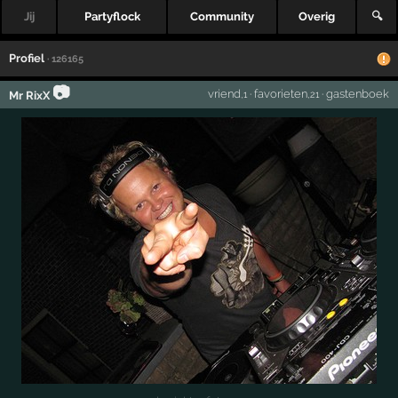
Jij
Partyflock
Community
Overig
🔍
Profiel
· 126165
📷
vriend
·
favorieten
·
gastenboek
Mr RixX
,1
,21