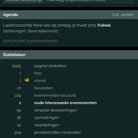
Agenda
ical
·
archief
Laatst bezochte feest was op zondag 31 maart 2013:
Kabaal
,
Gelderingen
,
Steenwijkerwold
toon archief, 109 evenementen
Statistieken
11915
·
pagina's bekeken
1
·
foto
1
vriend
21
·
favorieten
109
·
evenementen bezocht
1
·
oude interessante evenementen
55
·
winactie deelnemingen
16
·
opmerkingen
14
·
waarderingen
304
·
privéberichten verzonden