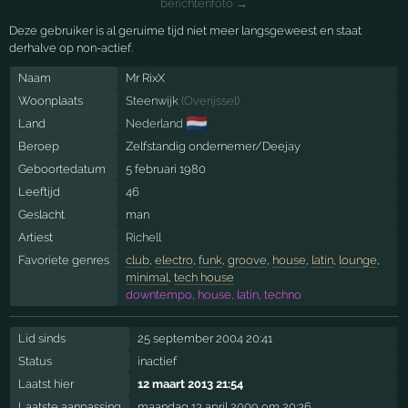
berichtenfoto →
Deze gebruiker is al geruime tijd niet meer langsgeweest en staat
derhalve op non-actief.
Naam
Mr RixX
Woonplaats
Steenwijk
(
Overijssel
)
🇳🇱
Land
Nederland
Beroep
Zelfstandig ondernemer/Deejay
Geboortedatum
5 februari 1980
Leeftijd
46
Geslacht
man
Artiest
Richell
Favoriete genres
club
,
electro
,
funk
,
groove
,
house
,
latin
,
lounge
,
minimal
,
tech house
downtempo, house, latin, techno
Lid sinds
25 september 2004 20:41
Status
inactief
Laatst hier
12 maart 2013 21:54
Laatste aanpassing
maandag 13 april 2009 om 20:36