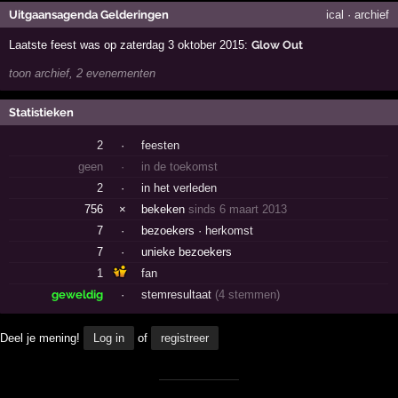
Uitgaansagenda Gelderingen
ical
·
archief
Laatste feest was op zaterdag 3 oktober 2015:
Glow Out
toon archief, 2 evenementen
Statistieken
2
·
feesten
geen
·
in de toekomst
2
·
in het verleden
756
×
bekeken
sinds 6 maart 2013
7
·
bezoekers ·
herkomst
7
·
unieke bezoekers
1
fan
geweldig
·
stemresultaat
(4 stemmen)
Deel je mening!
Log in
of
registreer