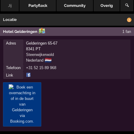
Jij
Partyflock
Community
Overig
🔍
Locatie
Hotel Gelderingen
1 fan
Adres
Gelderingen 65-67
8341 PT
Steenwijkerwold
🇳🇱
Nederland
Telefoon
+31 52 15 89 968
Link