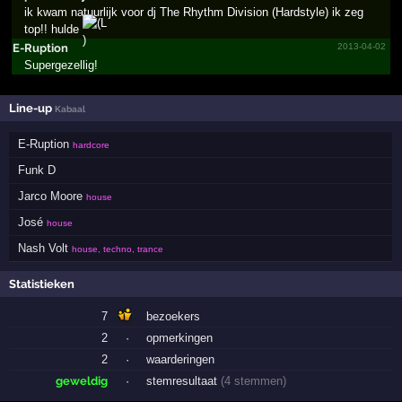
ik kwam natuurlijk voor dj The Rhythm Division (Hardstyle) ik zeg
top!! hulde
E-Ruption
2013-04-02
Supergezellig!
Line-up
Kabaal
E-Ruption
hardcore
Funk D
Jarco Moore
house
José
house
Nash Volt
house, techno, trance
Statistieken
7
bezoekers
2
·
opmerkingen
2
·
waarderingen
geweldig
·
stemresultaat
(4 stemmen)