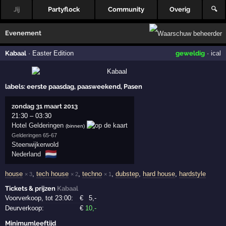
Jij
Partyflock
Community
Overig
🔍
Evenement
Kabaal
·
Easter Edition
geweldig
·
ical
labels:
eerste paasdag, paasweekend, Pasen
zondag 31 maart 2013
21:30
–
03:30
Hotel Gelderingen
(binnen)
Gelderingen 65-67
Steenwijkerwold
🇳🇱
Nederland
house
,
tech house
,
techno
,
dubstep
,
hard house
,
hardstyle
× 3
× 2
× 1
Tickets & prijzen
Kabaal
Voorverkoop, tot 23:00:
€
5
,-
Deurverkoop:
€
10
,-
Minimumleeftijd