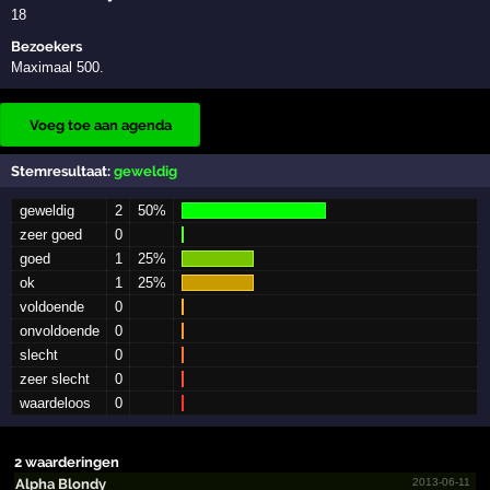
18
Bezoekers
Maximaal 500.
Voeg toe aan agenda
Stemresultaat:
geweldig
geweldig
2
50%
zeer goed
0
goed
1
25%
ok
1
25%
voldoende
0
onvoldoende
0
slecht
0
zeer slecht
0
waardeloos
0
2 waarderingen
Alpha Blondy
2013-06-11