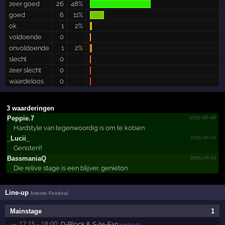
zeer goed
26
48%
goed
6
11%
ok
1
2%
voldoende
0
onvoldoende
1
2%
slecht
0
zeer slecht
0
waardeloos
0
3 waarderingen
2025-06-06
Peppie.7
Hardstyle van tegenwoordig is om te kotsen
2025-06-01
_Lucii_
Genoten!!
2025-06-01
BassmaniaQ
Die relive stage is een blijver, genieton
Line-up
Intents Festival
Mainstage
1
17:15 - 18:00:
D-Block & S-te-Fan
vr 
hardstyle