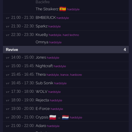
Backfire
🇪🇸
The Straikerz
hardstyle
21:00 - 21:30:
BMBERJCK
vr 
hardstyle
21:30 - 22:30:
Sparkz
vr 
hardstyle
22:30 - 23:30:
Kruelty
vr 
hardstyle, hard techno
Omnya
hardstyle
Revive
4
14:00 - 15:00:
Jones
vr 
hardstyle
15:00 - 15:45:
Nightcraft
vr 
hardstyle
15:45 - 16:45:
Thera
vr 
hardstyle, trance, hardcore
16:45 - 17:30:
Sub Sonik
vr 
hardstyle
17:30 - 18:00:
WOLV
vr 
hardstyle
18:00 - 19:00:
Rejecta
vr 
hardstyle
19:00 - 20:00:
E-Force
vr 
hardstyle
🇵🇱
🇳🇱
20:00 - 21:00:
Crypsis
→
vr 
hardstyle
21:00 - 22:00:
Adaro
vr 
hardstyle