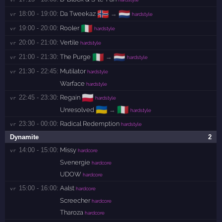
🇳🇴
🇳🇱
18:00 - 19:00:
Da Tweekaz
→
vr 
hardstyle
🇮🇹
19:00 - 20:00:
Rooler
vr 
hardstyle
20:00 - 21:00:
Vertile
vr 
hardstyle
🇮🇹
🇳🇱
21:00 - 21:30:
The Purge
→
vr 
hardstyle
21:30 - 22:45:
Mutilator
vr 
hardstyle
Warface
hardstyle
🇵🇱
22:45 - 23:30:
Regain
vr 
hardstyle
🇺🇦
🇮🇹
Unresolved
→
hardstyle
23:30 - 00:00:
Radical Redemption
vr 
hardstyle
Dynamite
2
14:00 - 15:00:
Missy
vr 
hardcore
Svenergie
hardcore
UDOW
hardcore
15:00 - 16:00:
Aalst
vr 
hardcore
Screecher
hardcore
Tharoza
hardcore