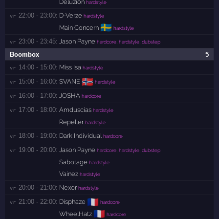
Deluzion
hardstyle
22:00 - 23:00:
D-Verze
vr 
hardstyle
🇸🇪
Main Concern
hardstyle
23:00 - 23:45:
Jason Payne
vr 
hardcore, hardstyle, dubstep
Boombox
5
14:00 - 15:00:
Miss Isa
vr 
hardstyle
🇳🇴
15:00 - 16:00:
SVANE
vr 
hardstyle
16:00 - 17:00:
JOSHA
vr 
hardcore
17:00 - 18:00:
Amduscias
vr 
hardstyle
Repeller
hardstyle
18:00 - 19:00:
Dark Individual
vr 
hardcore
19:00 - 20:00:
Jason Payne
vr 
hardcore, hardstyle, dubstep
Sabotage
hardstyle
Vainez
hardstyle
20:00 - 21:00:
Nexor
vr 
hardstyle
🇫🇷
21:00 - 22:00:
Disphaze
vr 
hardcore
🇫🇷
WheelHatz
hardcore