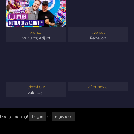
live-set
live-set
Mutilator
,
Adjuzt
Rebelion
eindshow
aftermovie
zaterdag
Deel je mening!
Log in
of
registreer