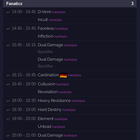
Fanaticz
3
14:00 - 14:45:
D-Venn
vr 
hardstyle
Incult
hardstyle
14:45 - 15:45:
Faceless
vr 
hardstyle
Infliction
hardstyle
15:45 - 16:15:
Dual Damage
vr 
hardstyle
Backfire
Dual Damage
hardstyle
Backfire
🇩🇪
16:15 - 16:45:
Cardination
vr 
hardstyle
16:45 - 18:00:
Collusion
vr 
hardstyle
Revelation
hardstyle
18:00 - 18:30:
Heavy Resistance
vr 
hardstyle
18:30 - 19:00:
Hard Destiny
vr 
hardstyle
19:00 - 20:00:
Element
vr 
hardstyle
Unload
hardstyle
20:00 - 21:00:
Dual Damage
vr 
hardstyle