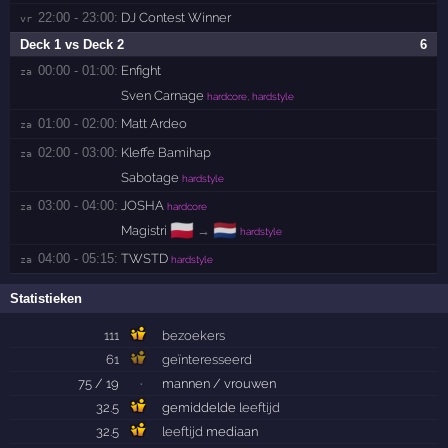
22:00 - 23:00:
DJ Contest Winner
vr 
Deck 1 vs Deck 2
6
00:00 - 01:00:
Enfight
za 
Sven Carnage
hardcore, hardstyle
01:00 - 02:00:
Matt Ardeo
za 
02:00 - 03:00:
Kleffe Bamihap
za 
Sabotage
hardstyle
03:00 - 04:00:
JOSHA
za 
hardcore
🇵🇱
🇳🇱
Magistri
→
hardstyle
04:00 - 05:15:
TWSTD
za 
hardstyle
Statistieken
111
bezoekers
61
geïnteresseerd
75 / 19
·
mannen / vrouwen
32.5
gemiddelde
leeftijd
32.5
leeftijd
mediaan