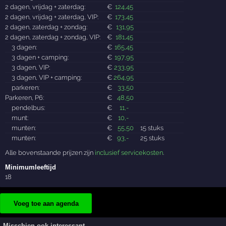
2 dagen, vrijdag + zaterdag:
€
124
,45
2 dagen, vrijdag + zaterdag, VIP:
€
173
,45
2 dagen, zaterdag + zondag:
€
131
,95
2 dagen, zaterdag + zondag, VIP:
€
181
,45
3 dagen:
€
165
,45
3 dagen + camping:
€
197
,95
3 dagen, VIP:
€
233
,95
3 dagen, VIP + camping:
€
264
,95
parkeren:
€
33
,50
Parkeren, P6:
€
48
,50
pendelbus:
€
11
,-
munt:
€
10
,-
munten:
€
55
,50
15 stuks
munten:
€
93
,-
25 stuks
Alle bovenstaande prijzen zijn
inclusief servicekosten
.
Minimumleeftijd
18
Voeg toe aan agenda
Misschien ook interessant