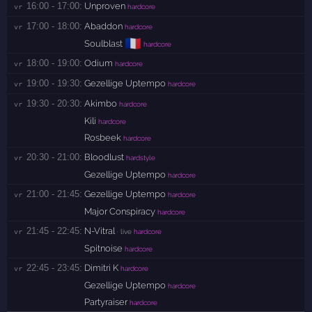
16:00 - 17:00:
Unproven
vr 
hardcore
17:00 - 18:00:
Abaddon
vr 
hardcore
🇫🇷
Soulblast
hardcore
18:00 - 19:00:
Odium
vr 
hardcore
19:00 - 19:30:
Gezellige Uptempo
vr 
hardcore
19:30 - 20:30:
Akimbo
vr 
hardcore
Kili
hardcore
Rosbeek
hardcore
20:30 - 21:00:
Bloodlust
vr 
hardstyle
Gezellige Uptempo
hardcore
21:00 - 21:45:
Gezellige Uptempo
vr 
hardcore
Major Conspiracy
hardcore
21:45 - 22:45:
N-Vitral
vr 
· live
hardcore
Spitnoise
hardcore
22:45 - 23:45:
Dimitri K
vr 
hardcore
Gezellige Uptempo
hardcore
Partyraiser
hardcore