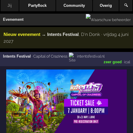
Jij
Partyflock
Community
Overig
🔍
Evenement
Nieuw evenement
→
Intents Festival
, D'n Donk · vrijdag 4 juni
2027
Intents Festival
·
Capital of Craziness
intentsfestival.nl
zeer goed
·
ical