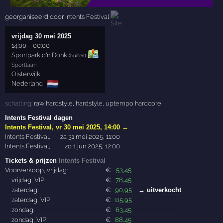
georganiseerd door
Intents Festival
vrijdag 30 mei 2025
14:00
–
00:00
Sportpark d'n Donk
(buiten)
Sportlaan
Oisterwijk
🇳🇱
Nederland
schatting:
raw hardstyle
,
hardstyle
,
uptempo hardcore
Intents Festival dagen
Intents Festival
,
vr 30 mei 2025, 14:00
←
Intents Festival
,
za 31 mei 2025, 11:00
Intents Festival
,
zo 1 jun 2025, 12:00
Tickets & prijzen
Intents Festival
Voorverkoop, vrijdag:
€
53
,45
vrijdag, VIP:
€
78
,45
zaterdag:
€
90
,95
→ uitverkocht
zaterdag, VIP:
€
115
,95
zondag:
€
63
,45
zondag, VIP:
€
88
,45