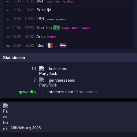
14:00 - 16:30:
Ays
vr 
house, techno, disco
16:30 - 19:00:
Suze Ijó
vr 
19:00 - 21:00:
JBN
vr 
· soundsystem
🇧🇷
21:00 - 23:30:
Gop Tun
vr 
house, disco, trance
23:30 - 02:30:
Antal
vr 
techno
🇫🇷
🇳🇱
02:30 - 05:00:
Kléo
→
za 
Statistieken
10
bezoekers
7
geïnteresseerd
geweldig
·
stemresultaat
(9 stemmen)
Wildeburg 2025