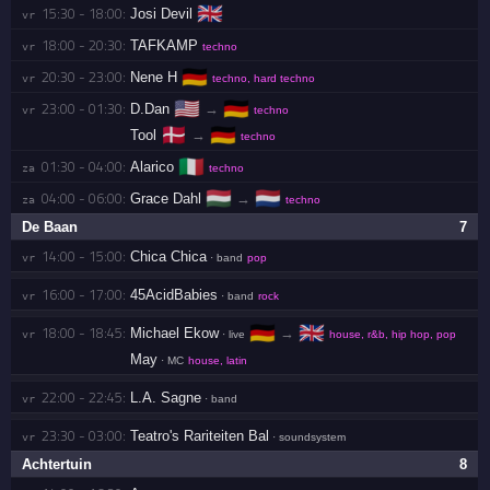
🇬🇧
15:30 - 18:00:
Josi Devil
vr 
18:00 - 20:30:
TAFKAMP
vr 
techno
🇩🇪
20:30 - 23:00:
Nene H
vr 
techno, hard techno
🇺🇸
🇩🇪
23:00 - 01:30:
D.Dan
→
vr 
techno
🇩🇰
🇩🇪
Tool
→
techno
🇮🇹
01:30 - 04:00:
Alarico
za 
techno
🇭🇺
🇳🇱
04:00 - 06:00:
Grace Dahl
→
za 
techno
De Baan
7
14:00 - 15:00:
Chica Chica
vr 
· band
pop
16:00 - 17:00:
45AcidBabies
vr 
· band
rock
🇩🇪
🇬🇧
18:00 - 18:45:
Michael Ekow
→
vr 
· live
house, r&b, hip hop, pop
May
· MC
house, latin
22:00 - 22:45:
L.A. Sagne
vr 
· band
23:30 - 03:00:
Teatro's Rariteiten Bal
vr 
· soundsystem
Achtertuin
8