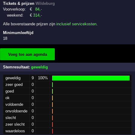
Tickets & prijzen
Wildeburg
Voorverkoop:
€
84
,-
weekend:
€
314
,-
Alle bovenstaande prijzen zijn
inclusief servicekosten
.
Minimumleeftijd
18
Voeg toe aan agenda
Stemresultaat:
geweldig
geweldig
9
100%
zeer goed
0
goed
0
ok
0
voldoende
0
onvoldoende
0
slecht
0
zeer slecht
0
waardeloos
0