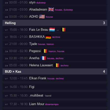
00:00 - 01:00:
styn
za 
dubstep
🇬🇧
01:00 - 03:00:
Ahadadream
za 
house, dubstep
🇺🇸
03:00 - 05:00:
ADHD
za 
house
Helling
3
🇱🇺
🇧🇪
15:00 - 18:00:
Fais Le Beau
→
vr 
🇩🇪
18:00 - 21:00:
BASHKKA
vr 
techno
21:00 - 00:00:
Tjade
vr 
house, trance
🇧🇪
00:00 - 02:30:
Pegassi
za 
trance, house
🇫🇷
02:30 - 05:00:
Anetha
za 
house, techno
🇧🇪
05:00 - 08:00:
Helena Lauwaert
za 
techno
BUD × Kas
4
12:00 - 13:45:
Elkan Frank
vr 
house, techno
14:00 - 15:00:
Figi
vr 
15:30 - 16:30:
.multibeat
vr 
· band
17:30 - 18:30:
Liam Mour
vr 
downtempo