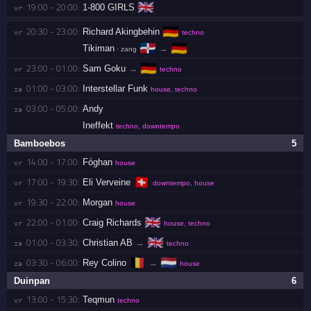
🇬🇧
19:00 - 20:00:
1-800 GIRLS
vr 
🇩🇪
20:30 - 23:00:
Richard Akingbehin
vr 
techno
🇩🇴
🇩🇪
Tikiman
→
· zang
🇩🇪
23:00 - 01:00:
Sam Goku
→
vr 
techno
01:00 - 03:00:
Interstellar Funk
za 
house, techno
03:00 - 05:00:
Andy
za 
Ineffekt
techno, downtempo
Bamboebos
5
14:00 - 17:00:
Fóghan
vr 
house
🇨🇭
17:00 - 19:30:
Eli Verveine
vr 
downtempo, house
19:30 - 22:00:
Morgan
vr 
house
🇬🇧
22:00 - 01:00:
Craig Richards
vr 
house, techno
🇬🇧
01:00 - 03:30:
Christian AB
→
za 
techno
🇧🇪
🇳🇱
03:30 - 06:00:
Rey Colino
→
za 
house
Duinpan
6
13:00 - 15:30:
Teqmun
vr 
techno