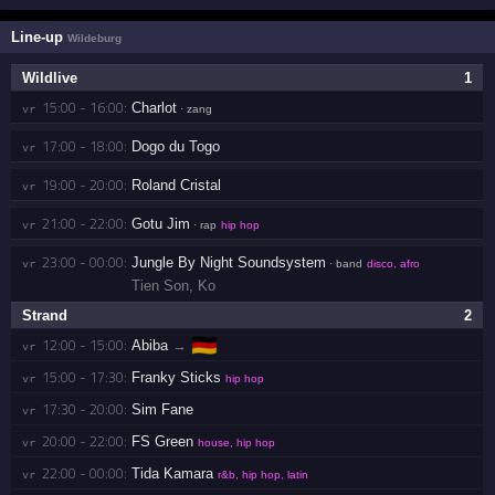
Line-up
Wildeburg
Wildlive
1
15:00 - 16:00:
Charlot
vr 
· zang
17:00 - 18:00:
Dogo du Togo
vr 
19:00 - 20:00:
Roland Cristal
vr 
21:00 - 22:00:
Gotu Jim
vr 
· rap
hip hop
23:00 - 00:00:
Jungle By Night Soundsystem
vr 
· band
disco, afro
Tien Son
,
Ko
Strand
2
🇩🇪
12:00 - 15:00:
Abiba
→
vr 
15:00 - 17:30:
Franky Sticks
vr 
hip hop
17:30 - 20:00:
Sim Fane
vr 
20:00 - 22:00:
FS Green
vr 
house, hip hop
22:00 - 00:00:
Tida Kamara
vr 
r&b, hip hop, latin