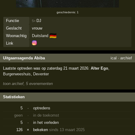
geschiedenis: 1
Functie
DJ
5×
Geslacht
vrouw
🇩🇪
Woonachtig
Duitsland
Link
Uitgaansagenda Abiba
ical
·
archief
Laatste optreden was op zaterdag 21 maart 2026:
Alter Ego
,
Burgerweeshuis
,
Deventer
toon archief, 5 evenementen
Statistieken
5
·
optredens
geen
·
in de toekomst
5
·
in het verleden
126
×
bekeken
sinds 13 maart 2025