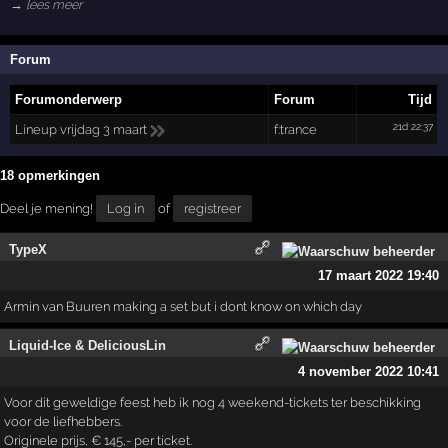
→ lees meer
Forum
Forumonderwerp
Forum
Tijd
21d 22:37
Lineup vrijdag 3 maart
f:trance
18 opmerkingen
Deel je mening!
Log in
of
registreer
TypeX
17 maart 2022 19:40
Armin van Buuren making a set but i dont know on which day
Liquid-Ice & DeliciousLin
4 november 2022 10:41
Voor dit geweldige feest heb ik nog 4 weekend-tickets ter beschikking
voor de liefhebbers.
Originele prijs, € 145,- per ticket.