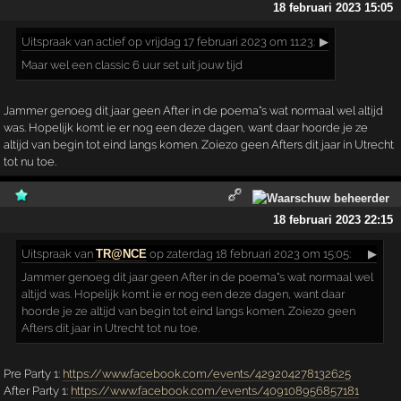
18 februari 2023 15:05
Uitspraak
van actief op vrijdag 17 februari 2023 om 11:23:
▶
Maar wel een classic 6 uur set uit jouw tijd
Jammer genoeg dit jaar geen After in de poema"s wat normaal wel altijd
was. Hopelijk komt ie er nog een deze dagen, want daar hoorde je ze
altijd van begin tot eind langs komen. Zoiezo geen Afters dit jaar in Utrecht
tot nu toe.
18 februari 2023 22:15
Uitspraak
van
TR@NCE
op zaterdag 18 februari 2023 om 15:05:
▶
Jammer genoeg dit jaar geen After in de poema"s wat normaal wel
altijd was. Hopelijk komt ie er nog een deze dagen, want daar
hoorde je ze altijd van begin tot eind langs komen. Zoiezo geen
Afters dit jaar in Utrecht tot nu toe.
Pre Party 1:
https://www.facebook.com/events/429204278132625
After Party 1:
https://www.facebook.com/events/409108956857181