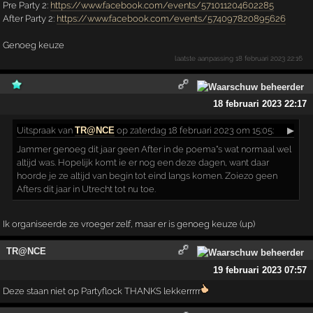
Pre Party 2:
https://www.facebook.com/events/571011204602285
After Party 2:
https://www.facebook.com/events/574097820895626
Genoeg keuze
laatste aanpassing
18 februari 2023 22:16
18 februari 2023 22:17
Uitspraak
van
TR@NCE
op zaterdag 18 februari 2023 om 15:05:
▶
Jammer genoeg dit jaar geen After in de poema"s wat normaal wel
altijd was. Hopelijk komt ie er nog een deze dagen, want daar
hoorde je ze altijd van begin tot eind langs komen. Zoiezo geen
Afters dit jaar in Utrecht tot nu toe.
Ik organiseerde ze vroeger zelf, maar er is genoeg keuze (up)
TR@NCE
19 februari 2023 07:57
Deze staan niet op Partyflock THANKS lekkerrrrr