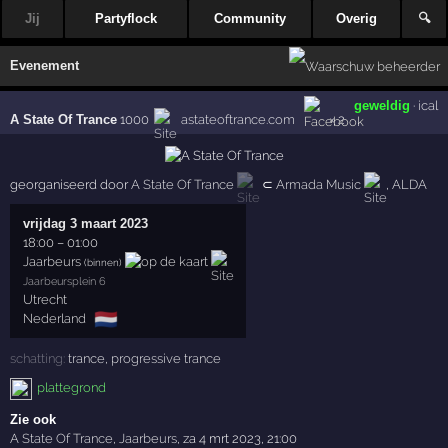
Jij
Partyflock
Community
Overig
🔍
Evenement
geweldig
·
ical
A State Of Trance
1000
astateoftrance.com
× 2
georganiseerd door
A State Of Trance
⊂
Armada Music
,
ALDA
vrijdag 3 maart 2023
18:00
–
01:00
Jaarbeurs
(binnen)
Jaarbeursplein 6
Utrecht
🇳🇱
Nederland
schatting:
trance
,
progressive trance
plattegrond
Zie ook
A State Of Trance
,
Jaarbeurs
,
za 4 mrt 2023, 21:00