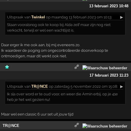
13 februari 2023 10:48
Uitspraak
van
Twinkel
op maandag 13 februari 2023 om 10:13:
▶
Staan vooralsnog ook te koop bij Alda zelf maar zijn nog niet
verkocht, terwijl er wel een wachtlijst is.
Daar erger ik me ook aan, bij mij eveneens zo.
Ik waardeer de poging om ongecontrolleerde doorverkoop te
ontmoedigen, maar dit werkt ook niet.
17 februari 2023 11:23
Uitspraak
van
TR@NCE
op zaterdag 5 november 2022 om 15:08:
▶
Ik sla over word er te oud voor, en weer die Armin erbij. op je 41e
heb je het wel gezien nu!
Maar wel een classic 6 uur set uit jouw tijd
TR@NCE