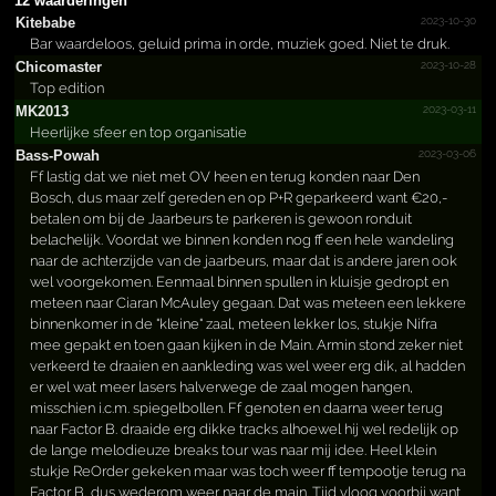
12 waarderingen
2023-10-30
Kitebabe
Bar waardeloos, geluid prima in orde, muziek goed. Niet te druk.
2023-10-28
Chicomaster
Top edition
2023-03-11
MK2013
Heerlijke sfeer en top organisatie
2023-03-06
Bass-Powah
Ff lastig dat we niet met OV heen en terug konden naar Den
Bosch, dus maar zelf gereden en op P+R geparkeerd want €20,-
betalen om bij de Jaarbeurs te parkeren is gewoon ronduit
belachelijk. Voordat we binnen konden nog ff een hele wandeling
naar de achterzijde van de jaarbeurs, maar dat is andere jaren ook
wel voorgekomen. Eenmaal binnen spullen in kluisje gedropt en
meteen naar Ciaran McAuley gegaan. Dat was meteen een lekkere
binnenkomer in de "kleine" zaal, meteen lekker los, stukje Nifra
mee gepakt en toen gaan kijken in de Main. Armin stond zeker niet
verkeerd te draaien en aankleding was wel weer erg dik, al hadden
er wel wat meer lasers halverwege de zaal mogen hangen,
misschien i.c.m. spiegelbollen. Ff genoten en daarna weer terug
naar Factor B. draaide erg dikke tracks alhoewel hij wel redelijk op
de lange melodieuze breaks tour was naar mij idee. Heel klein
stukje ReOrder gekeken maar was toch weer ff tempootje terug na
Factor B, dus wederom weer naar de main. Tijd vloog voorbij want