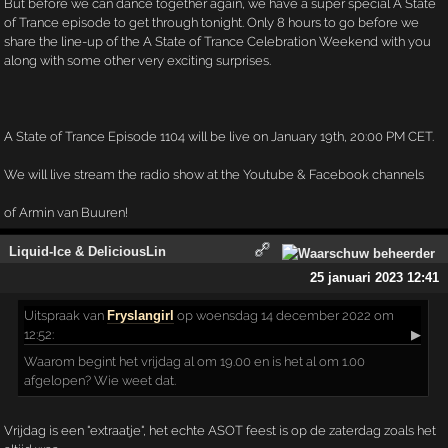
But before we can dance together again, we have a super special A State
of Trance episode to get through tonight. Only 8 hours to go before we
share the line-up of the A State of Trance Celebration Weekend with you
along with some other very exciting surprises.
A State of Trance Episode 1104 will be live on January 19th, 20:00 PM CET.
We will live stream the radio show at the Youtube & Facebook channels
of Armin van Buuren!
Liquid-Ice & DeliciousLin
25 januari 2023 12:41
Uitspraak
van
Fryslangirl
op woensdag 14 december 2022 om
12:52:
▶
Waarom begint het vrijdag al om 19.00 en is het al om 1.00
afgelopen? Wie weet dat.
Vrijdag is een "extraatje", het echte ASOT feest is op de zaterdag zoals het