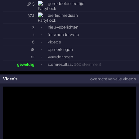
38.5
gemiddelde
leeftijd
37.2
leeftijd
mediaan
3
·
nieuwsberichten
1
·
forumonderwerp
6
·
video's
18
·
opmerkingen
12
·
waarderingen
geweldig
·
stemresultaat
(100 stemmen)
Video's
overzicht van alle video's