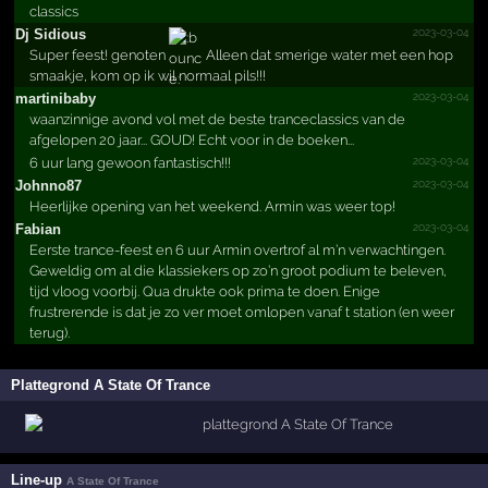
classics
2023-03-04
Dj Sidious
Super feest! genoten
Alleen dat smerige water met een hop
smaakje, kom op ik wil normaal pils!!!
2023-03-04
martinibaby
waanzinnige avond vol met de beste tranceclassics van de
afgelopen 20 jaar... GOUD! Echt voor in de boeken...
2023-03-04
6 uur lang gewoon fantastisch!!!
2023-03-04
Johnno87
Heerlijke opening van het weekend. Armin was weer top!
2023-03-04
Fabian
Eerste trance-feest en 6 uur Armin overtrof al m’n verwachtingen.
Geweldig om al die klassiekers op zo’n groot podium te beleven,
tijd vloog voorbij. Qua drukte ook prima te doen. Enige
frustrerende is dat je zo ver moet omlopen vanaf t station (en weer
terug).
Plattegrond A State Of Trance
Line-up
A State Of Trance