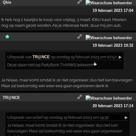
Qkie
19 februari 2023 17:04
Ik heb nog 2 kaartjes te koop voor vrijdag, 3 maart. €80/kaart. Moeten
nog op naam gezet worden. Als je interesse hebt, stuur mij pm aub.
19 februari 2023 19:32
Uitspraak
van
TR@NCE
op zondag 19 februari 2023 om 07:57:
▶
Deze staan niet op Partyflock THANKS lekkerrrrr
Ja helaas, maar komt omdat ik ze niet organiseer, dus niet kan toevoegen.
Maar zal toekomstig wel weer eea gaan organiseren denk ik
TR@NCE
20 februari 2023 17:14
Uitspraak
van actief op zondag 19 februari 2023 om 19:32:
▶
Ja helaas, maar komt omdat ik ze niet organiseer, dus niet kan
toevoegen. Maar zal toekomstig wel weer eea gaan organiseren