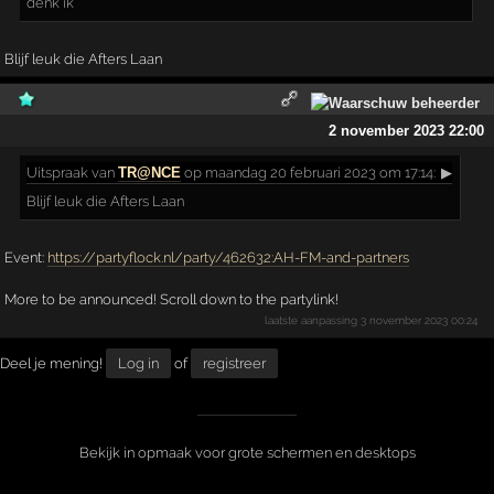
denk ik
Blijf leuk die Afters Laan
2 november 2023 22:00
Uitspraak
van
TR@NCE
op maandag 20 februari 2023 om 17:14:
▶
Blijf leuk die Afters Laan
Event:
https://partyflock.nl/party/462632:AH-FM-and-partners
More to be announced! Scroll down to the partylink!
laatste aanpassing
3 november 2023 00:24
Deel je mening!
Log in
of
registreer
Bekijk in opmaak voor grote schermen en desktops