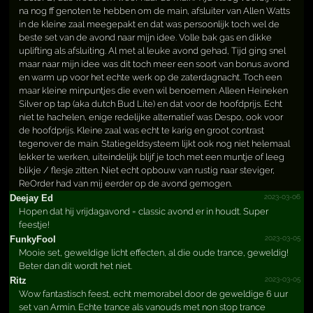
na nog ff genoten te hebben om de main, afsluiter van Allen Watts
in de kleine zaal meegepakt en dat was persoonlijk toch wel de
beste set van de avond naar mijn idee. Volle bak gas en dikke
uplifting als afsluiting. Al met al leuke avond gehad, Tijd ging snel
maar naar mijn idee was dit toch meer een soort van bonus avond
en warm up voor het echte werk op de zaterdagnacht. Toch een
maar kleine minpuntjes die even wil benoemen: Alleen Heineken
Silver op tap (aka dutch Bud Lite) en dat voor de hoofdprijs. Echt
niet te hachelen, enige redelijke alternatief was Despo, ook voor
de hoofdprijs. Kleine zaal was echt te karig en groot contrast
tegenover de main. Statiegeldsysteem lijkt ook nog niet helemaal
lekker te werken, uiteindelijk blijf je toch met een muntje of leeg
blikje / flesje zitten. Niet echt opbouw van rustig naar steviger,
ReOrder had van mij eerder op de avond gemogen.
2023-03-06
Deejay Ed
Hopen dat hij vrijdagavond = classic avond er in houdt. Super
feestje!
2023-03-05
FunkyFool
Mooie set, geweldige licht effecten, al die oude trance, geweldig!
Beter dan dit wordt het niet.
2023-03-05
Ritz
Wow fantastisch feest, echt memorabel door de geweldige 6 uur
set van Armin. Echte trance als vanouds met non stop trance