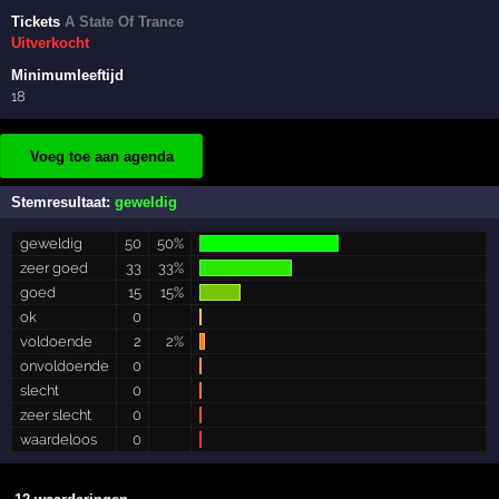
Tickets
A State Of Trance
Uitverkocht
Minimumleeftijd
18
Voeg toe aan agenda
Stemresultaat:
geweldig
geweldig
50
50%
zeer goed
33
33%
goed
15
15%
ok
0
voldoende
2
2%
onvoldoende
0
slecht
0
zeer slecht
0
waardeloos
0