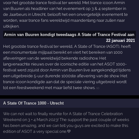
voor het grootste trance festival ter wereld. Met trance icoon Armin
van Buuren als headliner van het evenement op 3 & 4 september in
de Jaarbeurs in Utrecht, belooft het een onvergetelijk evenement te
worden, waar trance fans wereldwijd maandenlang naar zullen naar
uitkijken.
Armin van Buuren kondigt tweedaags A State of Trance Festival aan
22 januari 2021
Het grootste trance festival ter wereld, A State of Trance (ASOT), heeft
een monumentale mijlpaal bereikt en viert het bereiken van 1000
afleveringen van de wereldwijd bekende radioshow. Het
langverwachte nieuws over de iconische editie van het ASOT 1000-
festival werd zojuist door Armin van Buuren live aangekondigd tijdens
een uitgebreide 5-uur durende 1000ste aflevering van de show. Het
trance-icoon kondigde aan dat de speciale viering uitgebreid wordt
tot een feestweekend met maar liefst twee shows.
10
A State Of Trance 1000 - Utrecht
We can not wait to finally reunite for A State of Trance Celebration
Weekend on 3 + 4 March 2023! The support the past couple of weeks
has been amazing, and we can tell you guys are excited to make this
edition of ASOT a very special one.💛