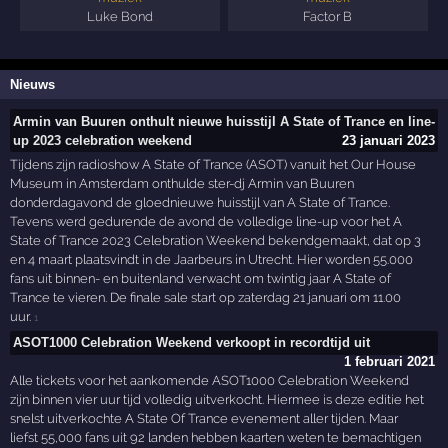
Luke Bond
Factor B
Nieuws
Armin van Buuren onthult nieuwe huisstijl A State of Trance en line-
up 2023 celebration weekend
23 januari 2023
Tijdens zijn radioshow A State of Trance (ASOT) vanuit het Our House
Museum in Amsterdam onthulde ster-dj Armin van Buuren
donderdagavond de gloednieuwe huisstijl van A State of Trance.
Tevens werd gedurende de avond de volledige line-up voor het A
State of Trance 2023 Celebration Weekend bekendgemaakt, dat op 3
en 4 maart plaatsvindt in de Jaarbeurs in Utrecht. Hier worden 55.000
fans uit binnen- en buitenland verwacht om twintig jaar A State of
Trance te vieren. De finale sale start op zaterdag 21 januari om 11.00
uur.
1
ASOT1000 Celebration Weekend verkoopt in recordtijd uit
1 februari 2021
Alle tickets voor het aankomende ASOT1000 Celebration Weekend
zijn binnen vier uur tijd volledig uitverkocht. Hiermee is deze editie het
snelst uitverkochte A State Of Trance evenement aller tijden. Maar
liefst 55,000 fans uit 92 landen hebben kaarten weten te bemachtigen