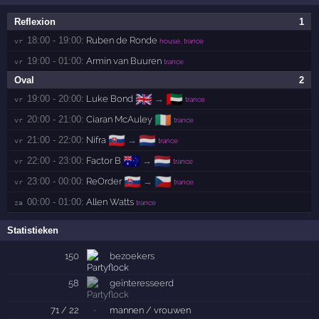
Reflexion
1
18:00 - 19:00:
Ruben de Ronde
vr 
house, trance
19:00 - 01:00:
Armin van Buuren
vr 
trance
Oval
2
🇬🇧
🇦🇪
19:00 - 20:00:
Luke Bond
→
vr 
trance
🇮🇪
20:00 - 21:00:
Ciaran McAuley
vr 
trance
🇸🇰
🇳🇱
21:00 - 22:00:
Nifra
→
vr 
trance
🇦🇺
🇳🇱
22:00 - 23:00:
Factor B
→
vr 
trance
🇸🇰
🇨🇿
23:00 - 00:00:
ReOrder
→
vr 
trance
00:00 - 01:00:
Allen Watts
za 
trance
Statistieken
150
bezoekers
58
geïnteresseerd
71 / 22
·
mannen / vrouwen