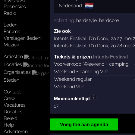
🇳🇱
Nederland
Recensies
Radio
schatting:
hardstyle
,
hardcore
Leden
Forums
Zie ook
Verslagen (leden)
Intents Festival
,
D'n Donk
,
za 27 mei 2
Muziek
Intents Festival
,
D'n Donk
,
zo 28 mei 2
Artiesten
Tickets & prijzen
Intents Festival
Voorverkoop, Weekend + camping:
Locaties
Weekend + camping VIP:
Organisaties
Weekend regular:
Steden
Weekend VIP:
Contact
?
Crew
Minimumleeftijd
Vacatures
17
Donaties
Beleid
Help
Voeg toe aan agenda
Adverteren