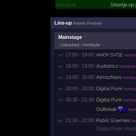
Sfeertje op
2017-05-28
Line-up
Intents Festival
Mainstage
Unleashed - Hardstyle
ANDY SVGE
17:00 - 18:00:
vr 
hardst
Audiotricz
18:00 - 19:00:
vr 
hardstyle
Atmozfears
19:00 - 20:00:
vr 
hardsty
Digital Punk
20:00 - 20:30:
vr 
hardsty
Digital Punk
20:30 - 21:30:
vr 
hardsty
🇦🇺
Outbreak
hard
Public Enemies
21:30 - 22:00:
vr 
ha
Digital Punk
,
Hard 