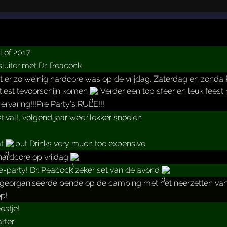
l of 2017
sluiter met Dr. Peacock
er zo weinig hardcore was op de vrijdag. Zaterdag en zonda P
tiest tevoorschijn komen
. Verder een top sfeer en leuk fees
ervaring!!!Pre Party's RULE!!!
tival!, volgend jaar weer lekker snoeien
at
but Drinks very much too expensive
ardcore op vrijdag
re-party! Dr. Peacock zeker set van de avond
eorganiseerde bende op de camping met het neerzetten van de
op!
eestje!
arter