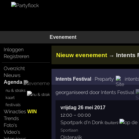
Evenement
Inloggen
→
Nieuw evenement
Intents 
Registreren
Overzicht
Nieuws
·
Preparty
intents
Intents Festival
Agenda
nu & straks
georganiseerd door
Intents Festival
kaart
festivals
vrijdag 26 mei 2017
Winacties
WIN
12:00
–
00:00
Trends
Sportpark d'n Donk
(buiten)
Foto's
Sportlaan
Video's
Oisterwijk
Interviews