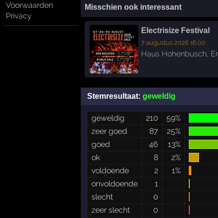
Voorwaarden
Misschien ook interessant
Privacy
Electrisize Festival
7 augustus 2026 16:00
Haus Hohenbusch
,
E
Stemresultaat:
geweldig
geweldig
210
59%
zeer goed
87
25%
goed
46
13%
ok
8
2%
voldoende
2
1%
onvoldoende
1
slecht
0
zeer slecht
0