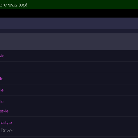
 pre was top!
yle
le
le
le
style
rdstyle
Driver