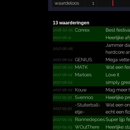
waardeloos
1
13 waarderingen
Conrex
Best festiva
2018-02-05
Heerlijke af
2017-06-11
Jammer dat 
2017-06-06
hardcore ar
GENIUS
Mega vette 
2017-06-04
MATK
Wat een fes
2017-06-03
Marloes
Love it
2017-06-02
simply gre
2017-06-02
Kouw
Mag meer h
2017-06-02
Svennoo
Heerlijke p
2017-05-30
~Stuit­erball­
Wat een ong
2017-05-30
etje~
echt een fl
Riannedepoes
Super lijp f
2017-05-29
WOutThere
Heerlijke st
2017-05-29