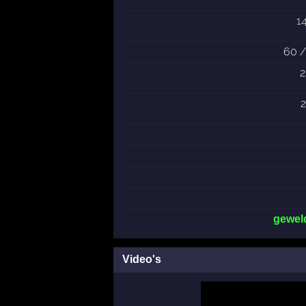
1
60 /
2
2
gewel
Video's