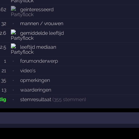
462
geïnteresseerd
 32
·
mannen / vrouwen
2.6
gemiddelde
leeftijd
2.5
leeftijd
mediaan
1
·
forumonderwerp
21
·
video's
35
·
opmerkingen
13
·
waarderingen
·
stemresultaat
(355 stemmen)
dig