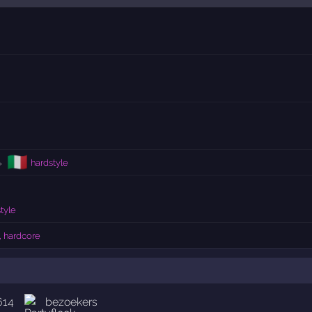
🇮🇹
→
hardstyle
tyle
, hardcore
614
bezoekers