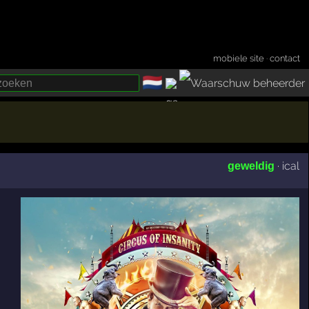
mobiele site
·
contact
🇳🇱
­
·
ical
geweldig