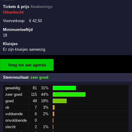
Tickets & prijs
Awakenings
Uitverkocht
Voorverkoop:
€
42
,50
Minimumleeftijd
18
Kluisjes
Er zijn kluisjes aanwezig.
Voeg toe aan agenda
Stemresultaat:
zeer goed
geweldig
81
31%
zeer goed
115
44%
goed
49
19%
ok
7
3%
voldoende
6
2%
onvoldoende
0
slecht
2
1%