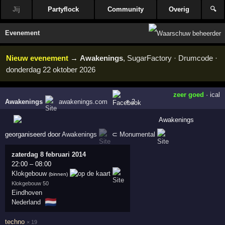
Jij
Partyflock
Community
Overig
🔍
Evenement
Nieuw evenement
→
Awakenings
, SugarFactory · Drumcode ·
donderdag 22 oktober 2026
zeer goed
·
ical
Awakenings
awakenings.com
× 2
georganiseerd door
Awakenings
⊂
Monumental
zaterdag 8 februari 2014
22:00
–
08:00
Klokgebouw
(binnen)
Klokgebouw 50
Eindhoven
🇳🇱
Nederland
techno
× 19