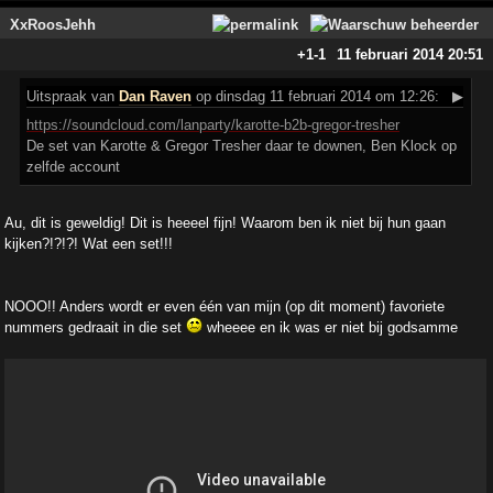
XxRoosJehh
+1
-1
11 februari 2014 20:51
Uitspraak
van
Dan Raven
op dinsdag 11 februari 2014 om 12:26:
▶
https://soundcloud.com/lanparty/karotte-b2b-gregor-tresher
De set van Karotte & Gregor Tresher daar te downen, Ben Klock op
zelfde account
Au, dit is geweldig! Dit is heeeel fijn! Waarom ben ik niet bij hun gaan
kijken?!?!?! Wat een set!!!
NOOO!! Anders wordt er even één van mijn (op dit moment) favoriete
nummers gedraait in die set
wheeee en ik was er niet bij godsamme