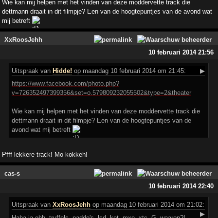
Wie kan mij helpen met het vinden van deze moddervette track die
dettmann draait in dit filmpje? Een van de hoogtepuntjes van de avond wat
mij betreft
XxRoosJehh
10 februari 2014 21:56
Uitspraak
van
Hidde!
op maandag 10 februari 2014 om 21:45:
▶
https://www.facebook.com/photo.php?
v=726352497399356&set=o.579809232055502&type=2&theater
Wie kan mij helpen met het vinden van deze moddervette track die
dettmann draait in dit filmpje? Een van de hoogtepuntjes van de
avond wat mij betreft
Pfff lekkere track! Mo kokkeh!
cas-s
10 februari 2014 22:40
Uitspraak
van
XxRoosJehh
op maandag 10 februari 2014 om 21:02:
▶
Haha ja ehh, truffels, paddo's, lsd, ket, mxe, xtc, G, waarop?!