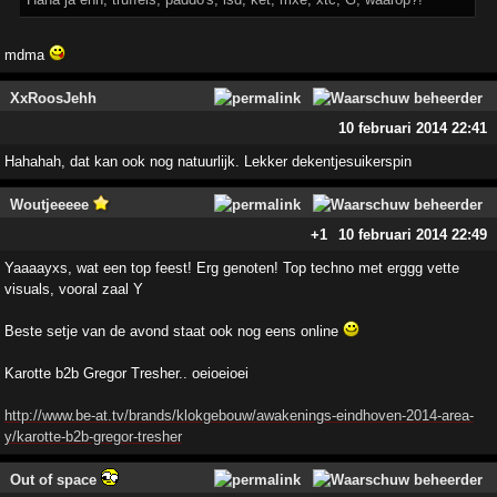
mdma
XxRoosJehh
10 februari 2014 22:41
Hahahah, dat kan ook nog natuurlijk. Lekker dekentjesuikerspin
Woutjeeeee
+1
10 februari 2014 22:49
Yaaaayxs, wat een top feest! Erg genoten! Top techno met erggg vette
visuals, vooral zaal Y
Beste setje van de avond staat ook nog eens online
Karotte b2b Gregor Tresher.. oeioeioei
http://www.be-at.tv/brands/klokgebouw/awakenings-eindhoven-2014-area-
y/karotte-b2b-gregor-tresher
Out of space