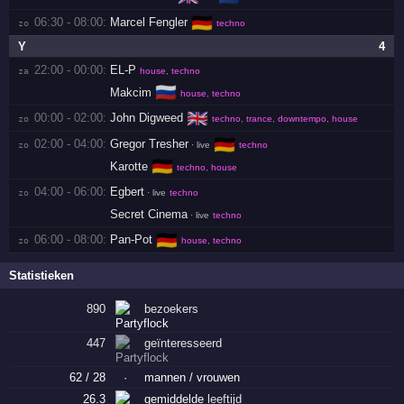
🇩🇪
06:30 - 08:00:
Marcel Fengler
zo 
techno
Y
4
22:00 - 00:00:
EL-P
za 
house, techno
🇷🇺
Makcim
house, techno
🇬🇧
00:00 - 02:00:
John Digweed
zo 
techno, trance, downtempo, house
🇩🇪
02:00 - 04:00:
Gregor Tresher
zo 
· live
techno
🇩🇪
Karotte
techno, house
04:00 - 06:00:
Egbert
zo 
· live
techno
Secret Cinema
· live
techno
🇩🇪
06:00 - 08:00:
Pan-Pot
zo 
house, techno
Statistieken
890
bezoekers
447
geïnteresseerd
62 / 28
·
mannen / vrouwen
26.3
gemiddelde
leeftijd