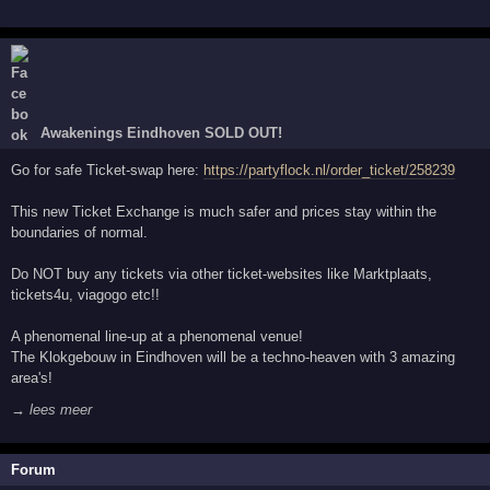
Awakenings Eindhoven SOLD OUT!
Go for safe Ticket-swap here:
https://partyflock.nl/order_ticket/258239
This new Ticket Exchange is much safer and prices stay within the
boundaries of normal.
Do NOT buy any tickets via other ticket-websites like Marktplaats,
tickets4u, viagogo etc!!
A phenomenal line-up at a phenomenal venue!
The Klokgebouw in Eindhoven will be a techno-heaven with 3 amazing
area's!
→ lees meer
Forum