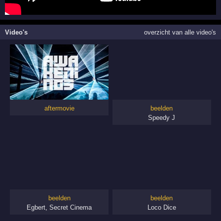
Video's
overzicht van alle video's
aftermovie
beelden
Speedy J
beelden
beelden
Egbert
,
Secret Cinema
Loco Dice