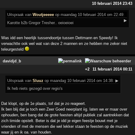
10 februari 2014 23:43
Uitspraak
van
Woutjeeeee
op maandag 10 februari 2014 om 22:49:
▶
Karotte b2b Gregor Tresher.. oeioeioei
Was idd een heerlijk tussendoortje tussen Dettmann en Speedy! Ik
verwachtte ook wel wat van deze 2 mannen en ze hebben me zeker niet
teleurgesteld
davidjd_b
+2
11 februari 2014 00:11
Uitspraak
van
Sluuz
op maandag 10 februari 2014 om 14:38:
▶
Ik heb niets gezegd over regio's
Dat klopt, op de 1e plaats, tof dat je zo reageert.
Ik ben blij dat je toch een Zeer Goed neerplant iig. laten we er maar over
ophouden, ben bang dat de grote feesten altijd publiek zal aantrekken dat
zich timide opstelt. Beter is dat je idd je eigen feestje bouwt met je
vrienden of met de mensen die wel lekker staan te feesten op de muziek
waar jij en ik oa. van houden.