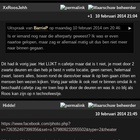
XxRoosJehh
+1
10 februari 2014 21:04
Uitspraak
van
BarrieP
op maandag 10 februari 2014 om 20:46:
▶
Is er iemand nog naar die afterparty geweest? Ik was er even
naartoe gelopen, maar zag er allemaal matig uit dus ben niet meer
naar binnen gegaan.
Dit had ik vorig jaar. Het LIJKT n cafetje maar dat is t niet, je moet door 2
zwarte deuren en dan heb je best n vette locatie, geen ramen, helemaal
zwart, lasers alles, boxen rond de dansvloer waar ik op ben gaan zitten en
mensen ben wezen kijken. Vorig jaar wilde ik ook niet nr binnen omdat ik n
beschaafd cafetje zag mr toen liep ik door de deuren en was ik zo blij als
Roos kan zijn op n technofeestje.
Hidde!
10 februari 2014 21:45
https://www.facebook.com/photo.php?
v=726352497399356&set=o.579809232055502&type=2&theater