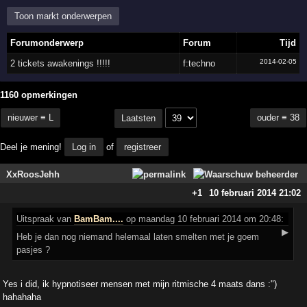
Toon markt onderwerpen
Forumonderwerp
Forum
Tijd
2014-02-05
2 tickets awakenings !!!!!
f:techno
1160 opmerkingen
nieuwer ≡ L
ouder ≡ 38
Laatsten
Deel je mening!
Log in
of
registreer
XxRoosJehh
+1
10 februari 2014 21:02
Uitspraak
van
BamBam....
op maandag 10 februari 2014 om 20:48:
▶
Heb je dan nog niemand helemaal laten smelten met je goem
pasjes ?
Yes i did, ik hypnotiseer mensen met mijn ritmische 4 maats dans :")
hahahaha