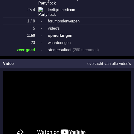
25.4
leeftijd
mediaan
1 / 9
·
forumonderwerpen
5
·
video's
1160
·
opmerkingen
23
·
waarderingen
zeer goed
·
stemresultaat
(260 stemmen)
Video
overzicht van alle video's