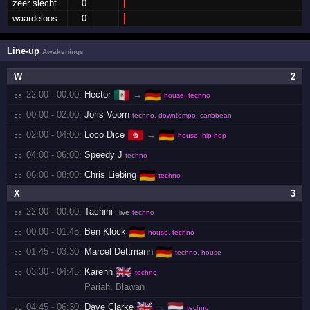
zeer slecht
0
waardeloos
0
Line-up
Awakenings
W
2
🇲🇽
🇩🇪
22:00 - 00:00:
Hector
→
za 
house, techno
00:00 - 02:00:
Joris Voorn
zo 
techno, downtempo, caribbean
🇹🇳
🇩🇪
02:00 - 04:00:
Loco Dice
→
zo 
house, hip hop
04:00 - 06:00:
Speedy J
zo 
techno
🇩🇪
06:00 - 08:00:
Chris Liebing
zo 
techno
X
3
22:00 - 00:00:
Tachini
za 
· live
techno
🇩🇪
00:00 - 01:45:
Ben Klock
zo 
house, techno
🇩🇪
01:45 - 03:30:
Marcel Dettmann
zo 
techno, house
🇬🇧
03:30 - 04:45:
Karenn
zo 
techno
Pariah
,
Blawan
🇬🇧
🇳🇱
04:45 - 06:30:
Dave Clarke
→
zo 
techno