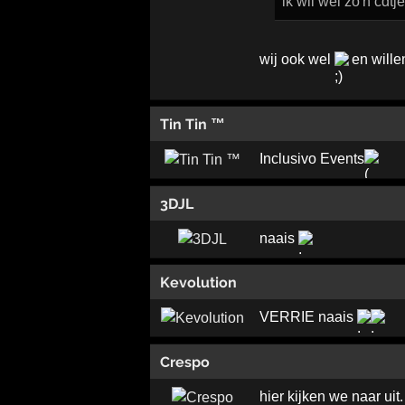
ik wil wel zo'n cdtje
wij ook wel
en willen
Tin Tin ™
Inclusivo Events
3DJL
naais
Kevolution
VERRIE naais
Crespo
hier kijken we naar uit. 