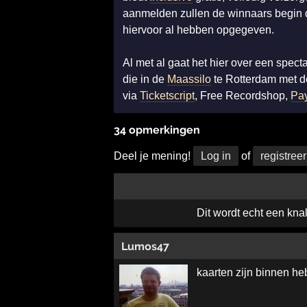
aanmelden zullen de winnaars begin d
hiervoor al hebben opgegeven.
Al met al gaat het hier over een spec
die in de
Maassilo
te Rotterdam met de
via
Ticketscript
, Free Recordshop,
Pay
34 opmerkingen
Deel je mening!
Log in
of
registreer
Dit wordt echt een kna
Lumos47
kaarten zijn binnen heb