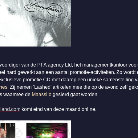
woordiger van de PFA agency Ltd, het managementkantoor voo
hard gewerkt aan een aantal promotie-activiteiten. Zo wordt er
xclusieve promotie CD met daarop een unieke samenstelling va
shes
. Zij nemen ‘Lashed' artikelen mee die op de avond zelf ge
ies waarmee de
Maassilo
gesierd gaat worden.
lland.com
komt eind van deze maand online.