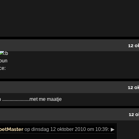
12 o
12 o
....................met me maatje
12 o
petMaster
op dinsdag 12 oktober 2010 om 10:39:
▶