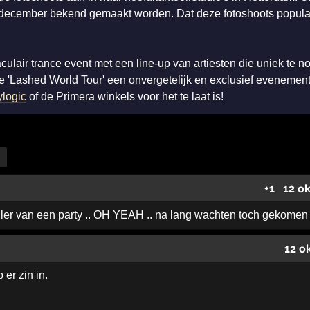
ecember bekend gemaakt worden. Dat deze fotoshoots populair 
taculair trance event met een line-up van artiesten die uniek t
 'Lashed World Tour' een onvergetelijk en exclusief evenement
logic
of de Primera winkels voor het te laat is!
+1
12 o
ller van een party .. OH YEAH .. na lang wachten toch gekomen .
12 o
 er zin in.