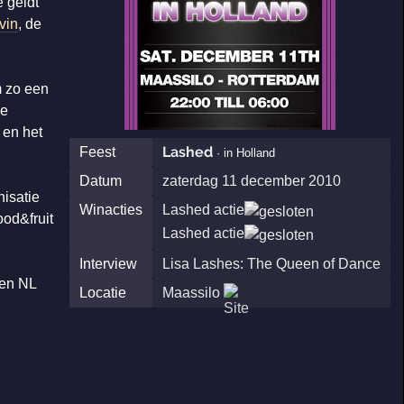
 geldt
vin
, de
m zo een
ve
 en het
Lashed
Feest
· in Holland
Datum
zaterdag 11 december 2010
isatie
Winacties
Lashed actie
ood&fruit
Lashed actie
Interview
Lisa Lashes: The Queen of Dance
 en NL
Locatie
Maassilo