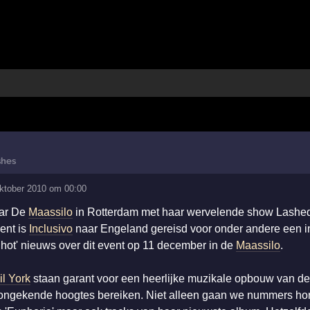
shes
oktober 2010 om 00:00
ar De
Maassilo
in Rotterdam met haar wervelende show Lashed
ent is
Inclusivo
naar Engeland gereisd voor onder andere een i
er ‘hot' nieuws over dit event op 11 december in de
Maassilo
.
il York
staan garant voor een heerlijke muzikale opbouw van d
 ongekende hoogtes bereiken. Niet alleen gaan we nummers ho