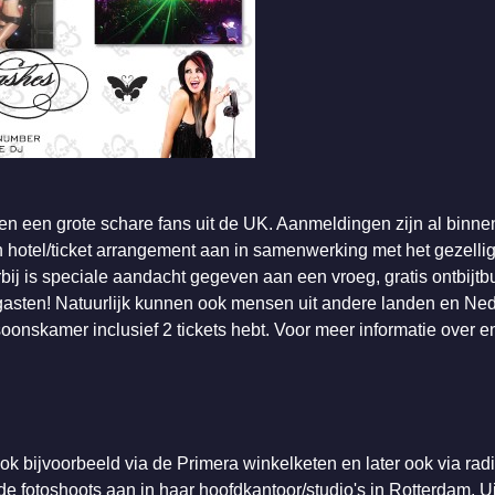
en een grote schare fans uit de UK. Aanmeldingen zijn al binne
 hotel/ticket arrangement aan in samenwerking met het gezellig
erbij is speciale aandacht gegeven aan een vroeg, gratis ontbijtb
 gasten! Natuurlijk kunnen ook mensen uit andere landen en Ned
oonskamer inclusief 2 tickets hebt. Voor meer informatie over 
ok bijvoorbeeld via de Primera winkelketen en later ook via rad
gde fotoshoots aan in haar hoofdkantoor/studio's in Rotterdam. U