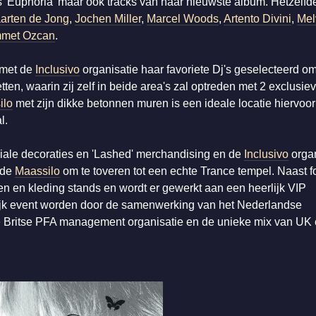
 'Euphoria' maar ook tracks van haar nieuwste album. Hetzelfde
arten de Jong
,
Jochen Miller
,
Marcel Woods
,
Artento Divini
,
Mel
met Ozcan
.
n met de
Inclusivo
organisatie haar favoriete Dj's geselecteerd o
en, waarin zij zelf in beide area's zal optreden met 2 exclusie
ilo
met zijn dikke betonnen muren is een ideale locatie hiervoor
l.
iale decoraties en 'Lashed' merchandising en de
Inclusivo
organ
m de
Maassilo
om te toveren tot een echte Trance tempel. Naast f
n en kleding stands en wordt er gewerkt aan een heerlijk VIP
lijk event worden door de samenwerking van het Nederlandse
 Britse PFA management organisatie en de unieke mix van UK