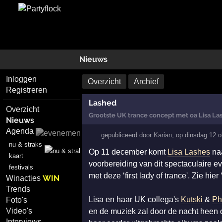
Nieuws
Inloggen
Overzicht
Archief
Registreren
Lashed
Overzicht
Grootste UK trance concept met oa Lisa La
Nieuws
Agenda
gepubliceerd door
Karian
,
op
dinsdag 12 
nu & straks
Op 11 december komt
Lisa Lashes
na
kaart
voorbereiding van dit spectaculaire ev
festivals
met deze ‘first lady of trance'. Zie hi
WIN
Winacties
Trends
Lisa en haar UK collega's
Kutski
&
Ph
Foto's
Video's
en de muziek zal door de nacht heen
Interviews