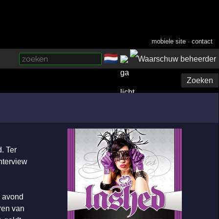
mobiele site
·
contact
🇳🇱
­
Zoeken
. Ter
nterview
e avond
ren van