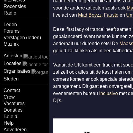
haar eerder uitgebrachte albums zoals
Recensies
voor de andere artiesten zoals ook
Ma
Radio
live act van
Mad Boyzz
,
Fausto
en
Um
Leden
Deze 'first lady of trance' heeft same
Forums
gebalanceerd event neer te kunnen zett
Verslagen (leden)
anderhalf uur durende sets! De
Maass
Muziek
geluid zal klinken als in een kathedraa
Artiesten
Locaties
Vanuit de UK komt een truck met spec
Organisaties
zal zelf ook alles uit de kast halen o
Steden
corners komen er ook speciale sierade
arrangement. Dit gaat een onvergete
Contact
evenementen bureau
Inclusivo
met de
Crew
Dj's.
Vacatures
Donaties
Beleid
Help
Adverteren