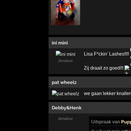
ini mini
Lisa F*ckin' Lashes!!!!
donateur
Zij draait zo goed!!!
pat wheelz
we gaan lekker knallen ..
Debby&Henk
donateur
Pup
Uitspraak
van