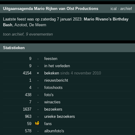
Uitgaansagenda Mario Rijken van Olst Productions
ical
·
archief
Laatste feest was op zaterdag 7 januari 2023:
Mario Rivano's Birthday
Bash
,
Azotod
,
De Meern
toon archief, 9 evenementen
Statistieken
9
·
feesten
9
·
in het verleden
4154
×
bekeken
sinds 4 november 2010
1
·
nieuwsbericht
4
·
fotoshoots
438
·
foto's
7
·
winacties
1637
·
bezoekers
963
·
unieke bezoekers
59
fans
578
·
albumfoto's