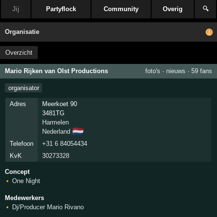
Jij
Partyflock
Community
Overig
🔍
Organisatie
Overzicht
Mario Rijken van Olst Productions
foto's
·
nieuws
·
59 fans
organisator
Adres
Meerkoet 90
3481TG
Harmelen
🇳🇱
Nederland
Telefoon
+31 6 84054434
KvK
30273328
Concept
One Night
Medewerkers
Dj/Producer Mario Rivano