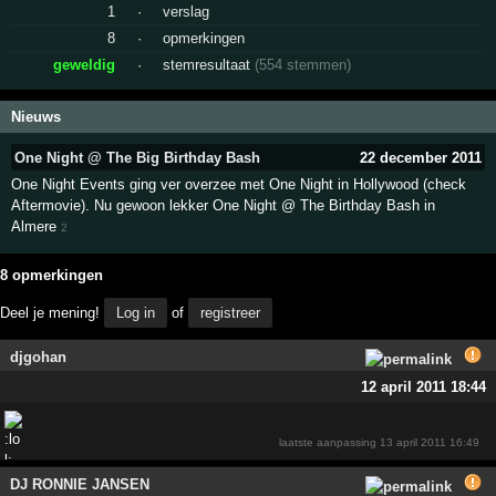
1
·
verslag
8
·
opmerkingen
geweldig
·
stemresultaat
(554 stemmen)
Nieuws
One Night @ The Big Birthday Bash
22 december 2011
One Night Events ging ver overzee met One Night in Hollywood (check
Aftermovie). Nu gewoon lekker One Night @ The Birthday Bash in
Almere
2
8 opmerkingen
Deel je mening!
Log in
of
registreer
djgohan
12 april 2011 18:44
laatste aanpassing
13 april 2011 16:49
DJ RONNIE JANSEN