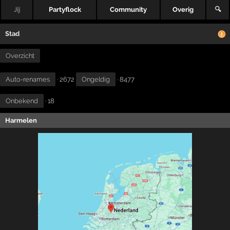
Jij
Partyflock
Community
Overig
🔍
Stad
Overzicht
Auto-renames
· 2672
Ongeldig
· 8477
Onbekend
· 18
Harmelen