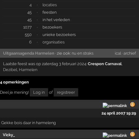
4
·
locaties
45
·
feesten
45
·
in het verleden
1077
·
bezoekers
550
·
unieke bezoekers
6
·
organisaties
Uitgaansagenda Harmelen
· zie ook:
nu en straks
ical
·
archief
Laatste feest was op zaterdag 3 februari 2024:
Crespon Carnaval
,
Dezibel
,
Harmelen
4 opmerkingen
Deel je mening!
Log in
of
registreer
24 april 2007 19:29
Gekke bois daar in harmeleng
Vicky_