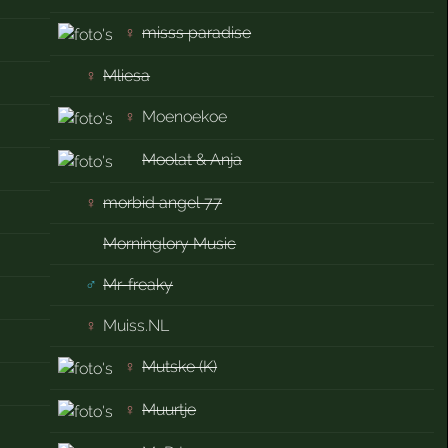
♀
misss paradise
♀
Mliesa
♀
Moenoekoe
Moolat & Anja
♀
morbid angel 77
Morninglory Music
♂
Mr-freaky
♀
Muiss.NL
♀
Mutske (K)
♀
Muurtje