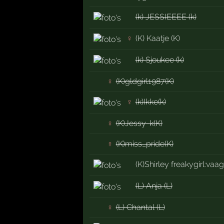
(k) JESSIEEEE (k)
♀
(K) Kaatje (K)
(k) Sjoukee (k)
♀
(K)gldgirl1987(K)
♀
(k)Ikke(k)
♀
(K)Jessy-k(K)
♀
(K)miss_pride(K)
(K)Shirley freakygirl:vaa
(L) Anja (L)
♀
(L) Chantal (L)