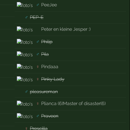
♂
PeeJee
♂
PEP-E
Peter en kleine Jesper :)
♂
Philip
♂
Pila
♀
Pindaaa
♀
Pinky Lady
♂
pleasureman
♀
Plianca (6)Master of disaster(6)
♂
Praveen
♀
Prescilla