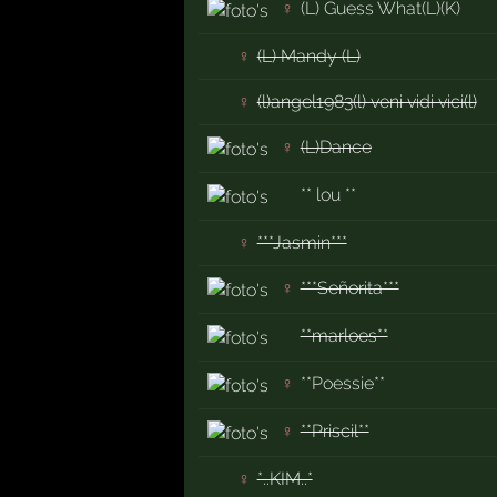
♀
(L) Guess What(L)(K)
♀
(L) Mandy (L)
♀
(l)angel1983(l) veni vidi vici(l)
♀
(L)Dance
** lou **
♀
***Jasmin***
♀
***Señorita***
**marloes**
♀
**Poessie**
♀
**Priscil**
♀
*..KIM..*