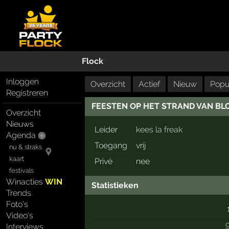
Flock
Inloggen
Overzicht
Actief
Nieuw
Popul
Registreren
FEESTEN OP HET STRAND VAN B
Overzicht
Nieuws
Leider
kees la freak
Agenda
Toegang
vrij
nu & straks
kaart
Privé
nee
festivals
Winacties
WIN
Statistieken
Trends
Foto's
Video's
Interviews