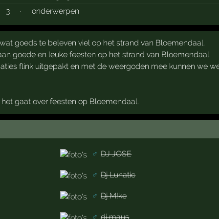
3
·
onderwerpen
r wat goeds te beleven viel op het strand van Bloemendaal.
 aan goede en leuke feesten op het strand van Bloemendaal.
saties flink uitgepakt en met de weergoden mee kunnen we we
ls het gaat over feesten op Bloemendaal.
♂
DJ JOSE
♂
Dj Lunatic
♂
Dj M!ke
♂
dj maus