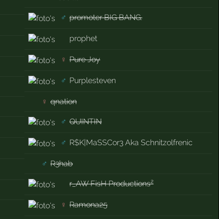
♂
promoter BIG BANG.
prophet
♀
Pure Joy
♂
Purplesteven
♀
qnation
♂
QUINTIN
♂
R$K|MaSSCor3 Aka Schnitzolfrenic
♂
R3hab
r_AW FisH Productions²
♀
Ramona25