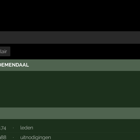
air
LOEMENDAAL
174
·
leden
988
·
uitnodigingen