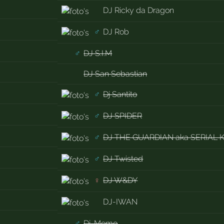
DJ Ricky da Dragon
♂
DJ Rob
♂
DJ S.I.M
DJ San Sebastian
♂
Dj Santito
♂
DJ SPIDER
♂
DJ THE GUARDIAN aka SERIAL 
♂
DJ Twisted
♀
DJ W&DY
DJ-IWAN
♂
Dj-Memo