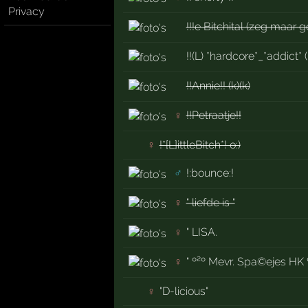
Privacy
!!!e Bitchital (zeg maar g
!!(L) *hardcore*_*addict* (
!!Annie!! (k)(k)
♀
!!Petraatje!!
♀
!*[L]ittleBitch*! o:)
♂
!:bounce:!
♀
" liefde is "
♀
" LISA.
♀
" º²º Mevr. Spa©ejes HK º
♀
"D-licious"