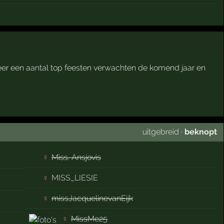
er een aantal top feesten verwachten de komend jaar en
uitgebreid
·
beknopt
♀
Miss. Ansjovis
♀
MISS_LIESIE
♀
missJacquelinevanEijk
♀
MissMe25