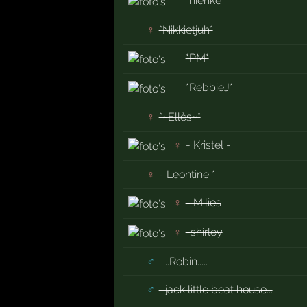
*nienke*
♀
*Nikkietjuh*
*PM*
*RebbieJ*
♀
*~Ellès~*
♀
- Kristel -
♀
- Leontine *
♀
- M'lies
♀
-shirley
♂
.....Robin.....
♂
...jack little beat house...