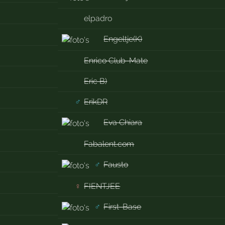
elpadro
Engeltje(K)
Enrico Club-Mate
Eric B)
♂
ErikDR
Eva Chiara
Fabalent.com
♂
Fausto
♀
FIENTJEE
♂
First-Base