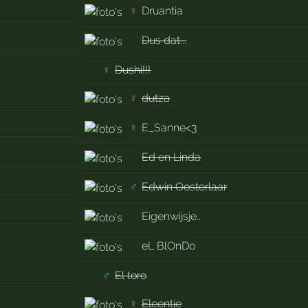
♀
Druantia
Dus dat...
♀
Dushi!!!
♀
dutza
♀
E_Sanne<3
Ed en Linda
♂
Edwin Oosterlaar
Eigenwijsje..
eL BlOnDo
♂
El toro
♀
Eleentje