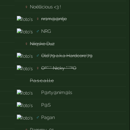
♀
Noëllicious <3 !
♀
nr1m@@ntje
♂
NRG
♀
Nííqske Duz
♂
Old'79 a.k.a Hardcore'79
♀
Oº°‘¨* Nicky *¨‘°ºO
P.a.s.c.a.l.l.e
P@rty@nim@ls
P@S
♂
Pagan
♀
Pammy_01