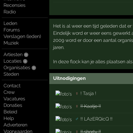
Recensies
Radio
Leden
Het is al weer een tijd geleden dat e
Forums
Eindelijk word er weer eens gewerkt
Verslagen (leden)
2009 word er door een aantal organi
Muziek
jaren.
Artiesten
Locaties
In deze flock kan je alles plaatsen a
Organisaties
Steden
Uitnodigingen
Contact
Crew
♀
! Tasja !
Vacatures
Donaties
♀
!! Kaatje !!
Beleid
Help
♂
!! LAzERQicQ !!
Adverteren
Voorwaarden
♀
!! shorty !!