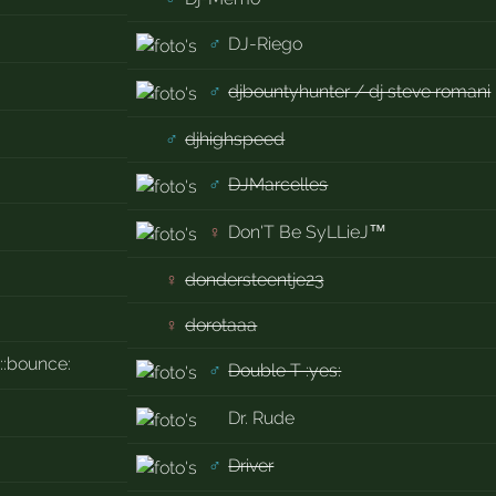
♂
DJ-Riego
♂
djbountyhunter / dj steve romani
♂
djhighspeed
♂
DJMarcelles
♀
Don'T Be SyLLieJ™
♀
dondersteentje23
♀
dorotaaa
g::bounce:
♂
Double T :yes:
Dr. Rude
♂
Driver