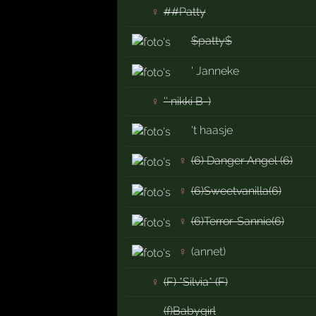
♀
##Patty
$patty$
' Janneke
♀
'' nikki B-)
't haasje
♀
(6) Danger Angel (6)
♀
(6)Sweetvanilla(6)
♀
(6)Terror-Sannie(6)
♀
(annet)
♀
(F) *Silvia* (F)
(f)Babygirl