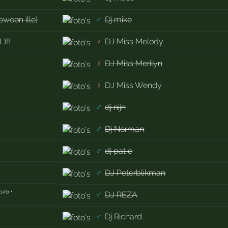
ewoon ille)
♂
Dj mike
L)!!
♀
DJ Miss Melody
♀
DJ Miss Merilyn
♀
DJ Miss Wendy
♂
dj nijn
♂
Dj Norman
♂
dj pat c
♂
DJ Peterblikman
²º''
♂
DJ REZA
♂
Dj Richard