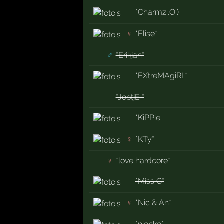
*Charmz..O:)
♀
*Elise*
♂
*Erikjan*
*EXtreMAgiRL*
*JootjE *
*KiPPie
♀
*KTy*
♀
*love hardcore*
*Miss C*
♀
*Nic & An*