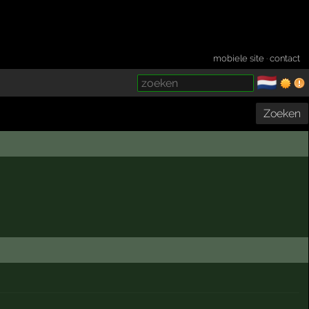
mobiele site
·
contact
🇳🇱
­
Zoeken