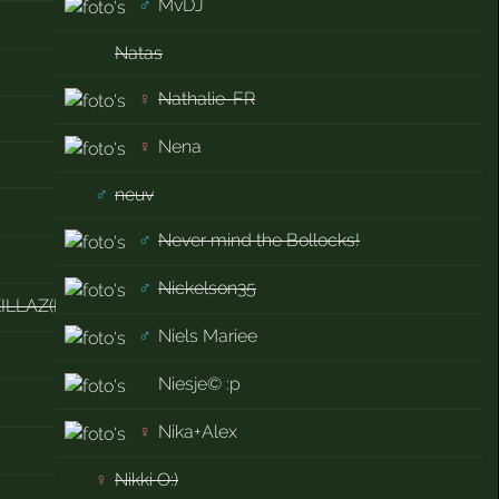
♂
MvDJ
Natas
♀
Nathalie-FR
♀
Nena
♂
neuv
♂
Never mind the Bollocks!
♂
Nickelson35
KILLAZ(MOH)
♂
Niels Mariee
Niesje© :p
♀
Nika+Alex
♀
Nikki O:)