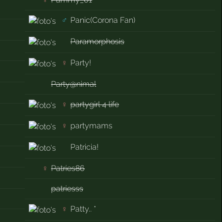
♂
Panic(Corona Fan)
Paramorphosis
♀
Party!
Party@nimal
♀
partygirl 4 life
♀
partymams
Patricia!
♀
Patries86
patriesss
♀
Patty.. *