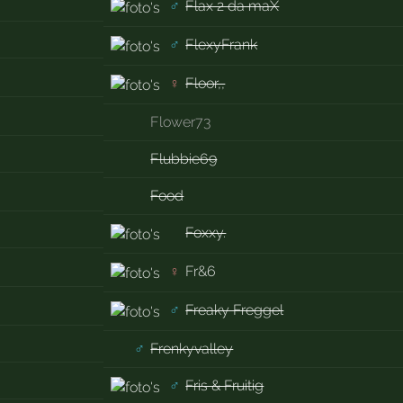
♂
Flax 2 da maX
♂
FlexyFrank
♀
Floor,,
Flower73
Flubbie69
Food
Foxxy.
♀
Fr&6
♂
Freaky Freggel
♂
Frenkyvalley
♂
Fris & Fruitig