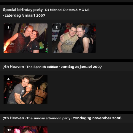
Special birthday party
· DJ Michael Dieters & MC UB
· zaterdag 3 maart 2007
1
2
7th Heaven
· zondag 21 januari 2007
· The Spanish edition
4
7th Heaven
· zondag 19 november 2006
· The sunday afternoon party
12