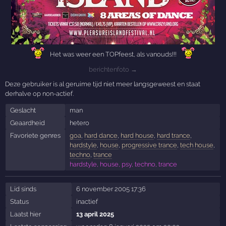
Het was weer een TOPfeest, als vanouds!!!
berichtenfoto →
Deze gebruiker is al geruime tijd niet meer langsgeweest en staat
derhalve op non-actief.
Geslacht
man
Geaardheid
hetero
Favoriete genres
goa
,
hard dance
,
hard house
,
hard trance
,
hardstyle
,
house
,
progressive trance
,
tech house
,
techno
,
trance
hardstyle, house, psy, techno, trance
Lid sinds
6 november 2005 17:36
Status
inactief
Laatst hier
13 april 2025