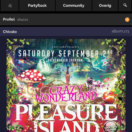
Jij
Partyflock
Community
Overig
🔍
Profiel
· 284021
album
Chivato
,273