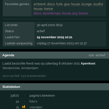
Favoriete genres
ambient
,
disco
,
funk
,
goa
,
house
,
lounge
,
soulful
house
,
trance
disco, downtempo, house, psy, trance
Lid sinds
30 april 2002 16:51
Status
actief
Laatst hier
19 november 2025 10:21
Laatste aanpassing
vrijdag 17 november 2023 om 12:37
Agenda
ical
·
archief
Laatst bezochte feest was op zaterdag 8 oktober 2011:
Apenkooi
,
WesterUnie
,
Amsterdam
toon archief, 233 evenementen
Statistieken
33672
·
pagina's bekeken
34
·
foto's
15
vrienden