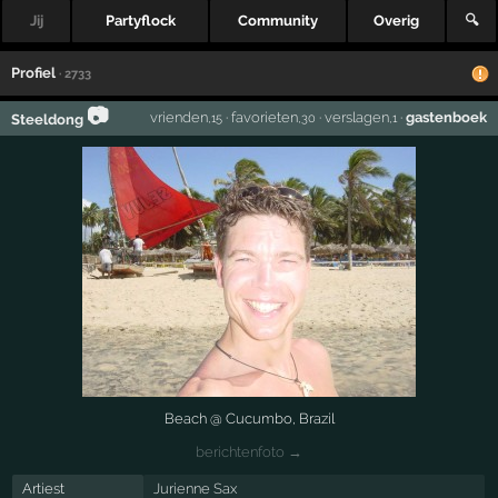
Jij
Partyflock
Community
Overig
🔍
Profiel
· 2733
📷
vrienden
·
favorieten
·
verslagen
·
gastenboek
Steeldong
,15
,30
,1
Beach @ Cucumbo, Brazil
berichtenfoto →
Artiest
Jurienne Sax