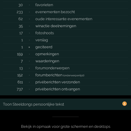
30
·
favorieten
233
·
evenementen bezocht
62
·
oude interessante evenementen
35
·
winactie deelnemingen
17
·
fotoshoots
1
·
verslag
1
×
geciteerd
159
·
opmerkingen
7
·
waarderingen
13
·
forumonderwerpen
152
·
forumberichten
(
onderwerpenlijst
)
611
·
privéberichten verzonden
737
·
privéberichten ontvangen
Toon Steeldongs persoonlijke tekst
Bekijk in opmaak voor grote schermen en desktops