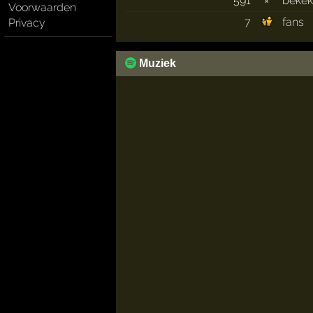
591
×
beke
Voorwaarden
7
fans
Privacy
Muziek