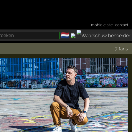
mobiele site
·
contact
🇳🇱
­
7 fans