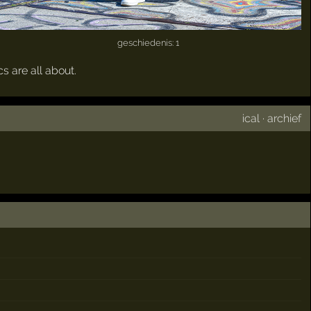
geschiedenis: 1
s are all about.
ical
·
archief