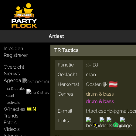
Artiest
Inloggen
TR Tactics
Registreren
Functie
DJ
16×
Overzicht
Nieuws
Geslacht
man
Agenda
🇦🇹
Herkomst
Oostenrijk
nu & straks
Genres
drum & bass
kaart
drum & bass
festivals
Winacties
WIN
E-mail
trtacticsdnb@gmail.c
Trends
Links
Foto's
Video's
Interviews