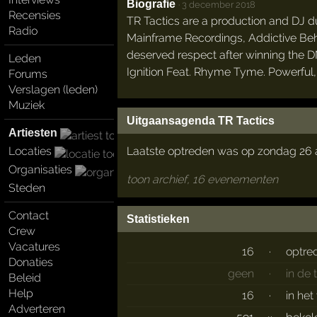
Biografie
·
3 december 2018
Recensies
TR Tactics are a production and DJ du
Radio
Mainframe Recordings, Addictive Beh
deserved respect after winning the D
Leden
Ignition Feat. Rhyme Tyme. Powerful, 
Forums
Verslagen (leden)
Muziek
Uitgaansagenda TR Tactics
Artiesten
Laatste optreden was op zondag 26 a
Locaties
Organisaties
toon archief, 16 evenementen
Steden
Contact
Statistieken
Crew
Vacatures
16
·
optre
Donaties
geen
·
in de
Beleid
Help
16
·
in het
Adverteren