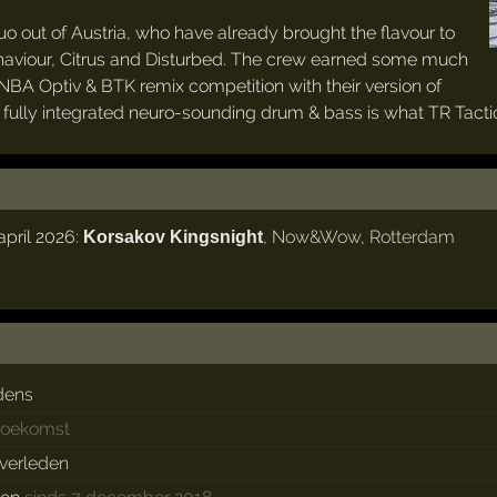
o out of Austria, who have already brought the flavour to
aviour, Citrus and Disturbed. The crew earned some much
NBA Optiv & BTK remix competition with their version of
fully integrated neuro-sounding drum & bass is what TR Tactic
pril 2026:
,
Now&Wow
,
Rotterdam
Korsakov Kingsnight
dens
 toekomst
 verleden