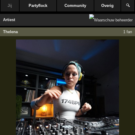
Jij
Partyflock
Community
Overig
🔍
Artiest
Thelena
1 fan