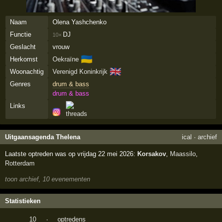
Naam
Olena Yashchenko
Functie
DJ
10×
Geslacht
vrouw
🇺🇦
Herkomst
Oekraïne
🇬🇧
Woonachtig
Verenigd Koninkrijk
Genres
drum & bass
drum & bass
Links
Uitgaansagenda Thelena
ical
·
archief
Laatste optreden was op vrijdag 22 mei 2026:
Korsakov
,
Maassilo
,
Rotterdam
toon archief, 10 evenementen
Statistieken
10
·
optredens