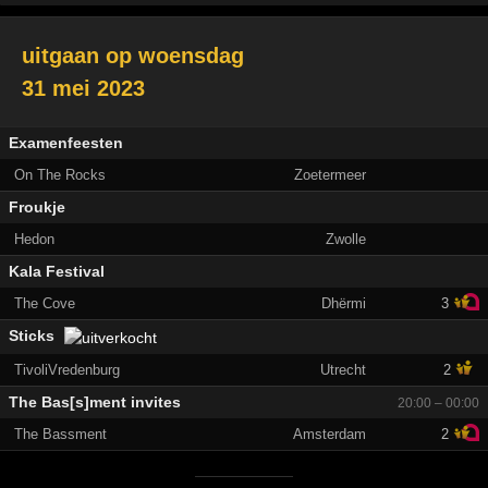
uitgaan op
woensdag
31 mei 2023
Examenfeesten
On The Rocks
Zoetermeer
Froukje
Hedon
Zwolle
Kala Festival
The Cove
Dhërmi
3
Sticks
TivoliVredenburg
Utrecht
2
The Bas[s]ment invites
20:00 – 00:00
The Bassment
Amsterdam
2