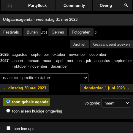
Jij
Partyflock
Community
Overig
🔍
Uitgaansagenda · woensdag 31 mei 2023
Festivals
Buiten
Genres
Fotografen
,
,761
3
Archief
Geavanceerd zoeken
2026
:
augustus
·
september
·
oktober
·
november
·
december
2027
:
januari
·
februari
·
maart
·
april
·
mei
·
juni
·
juli
·
augustus
·
september
·
oktober
·
november
·
december
← dinsdag 30 mei 2023
donderdag 1 juni 2023 →
toon gehele agenda
volgorde:
toon alleen huidige omgeving
toon line-ups