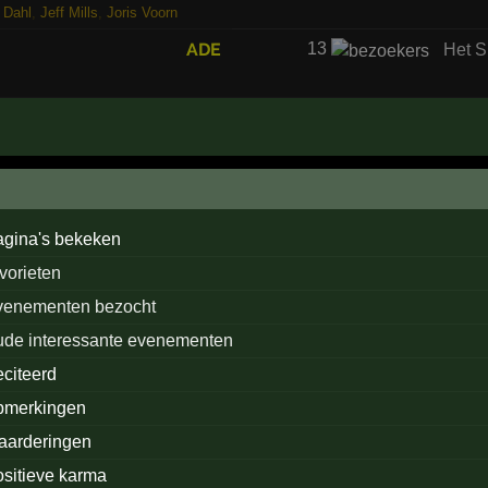
 Dahl
,
Jeff Mills
,
Joris Voorn
ADE
13
Het S
agina's bekeken
avorieten
venementen bezocht
ude interessante evenementen
eciteerd
pmerkingen
aarderingen
ositieve karma