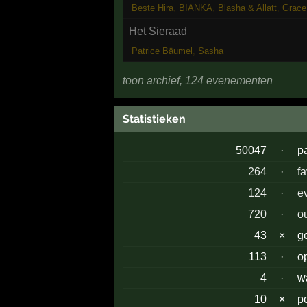
Beste Hira
,
BIANKA
,
Blasha & Allatt
,
Grace
Het Sieraad
Patrice Bäumel
,
Sasha
toon archief, 124 evenementen
Statistieken
50047
·
p
264
·
f
124
·
e
720
·
o
43
×
g
113
·
o
4
·
w
10
×
p