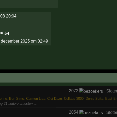
008 20:04
00:54
 december 2025 om 02:49
2072
Slote
ienne
,
Ben Sims
,
Carmen Lisa
,
Cici Daze
,
Collabs 3000
,
Denis Sulta
,
East E
og 21 andere artiesten →
2054
Slote