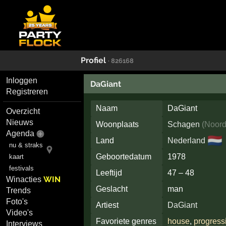
Profiel
· 826168
Inloggen
DaGiant
Registreren
Naam
DaGiant
Overzicht
Nieuws
Woonplaats
Schagen
(
Noord
Agenda
🇳🇱
Land
Nederland
nu & straks
Geboortedatum
1978
kaart
festivals
Leeftijd
47 – 48
WIN
Winacties
Geslacht
man
Trends
Foto's
Artiest
DaGiant
Video's
Favoriete genres
house
,
progress
Interviews