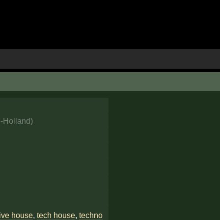
-Holland
)
ive house
,
tech house
,
techno