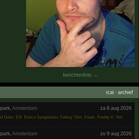
berichtenfoto →
ical
·
archief
rpark
,
Amsterdam
za 8 aug 2026
nd Dubs
,
Elif
,
Enrico Sangiuliano
,
Fatboy Slim
,
Frank
,
Freddy K
,
Hot
rpark
,
Amsterdam
zo 9 aug 2026