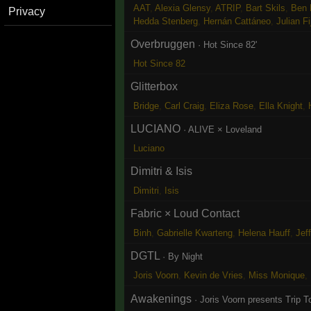
AAT
,
Alexia Glensy
,
ATRIP
,
Bart Skils
,
Ben 
Privacy
Hedda Stenberg
,
Hernán Cattáneo
,
Julian F
Overbruggen
·
Hot Since 82'
Hot Since 82
Glitterbox
Bridge
,
Carl Craig
,
Eliza Rose
,
Ella Knight
,
LUCIANO
·
ALIVE × Loveland
Luciano
Dimitri & Isis
Dimitri
,
Isis
Fabric × Loud Contact
Binh
,
Gabrielle Kwarteng
,
Helena Hauff
,
Jeff
DGTL
·
By Night
Joris Voorn
,
Kevin de Vries
,
Miss Monique
,
Awakenings
·
Joris Voorn presents Trip 