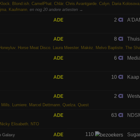
Klock
,
Blond:ish
,
CamelPhat
,
Chlär
,
Chris Avantgarde
,
Colyn
,
Daria Kolosova
ijma
,
Kaufmann
,
en nog 20 andere artiesten →
ADE
2
A'DA
ADE
8
Thuis
Honeyluv
,
Horse Meat Disco
,
Laura Meester
,
Makèz
,
Melvo Baptiste
,
The Sha
ADE
6
Medi
ADE
10
Kaap
ADE
2
West
 Mills
,
Lumiere
,
Marcel Dettmann
,
Quelza
,
Quest
ADE
63
NDSM
Nicky Elisabeth
,
NTO
ADE
110
Sugar
To Galaxy