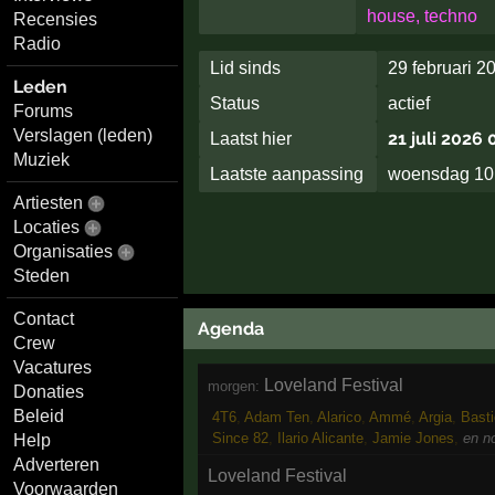
house, techno
Recensies
Radio
Lid sinds
29 februari 2
Leden
Status
actief
Forums
Verslagen (leden)
21 juli 2026 
Laatst hier
Muziek
Laatste aanpassing
woensdag 10
Artiesten
Locaties
Organisaties
Steden
Contact
Agenda
Crew
Vacatures
Loveland Festival
morgen:
Donaties
Beleid
4T6
,
Adam Ten
,
Alarico
,
Ammé
,
Argia
,
Bast
Since 82
,
Ilario Alicante
,
Jamie Jones
,
en n
Help
Adverteren
Loveland Festival
Voorwaarden