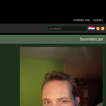
mobiele site
·
contact
🇳🇱
­
favorieten
,264