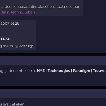
hardcore
,
house
,
latin
,
oldschool
,
techno
,
urban
 latin, techno, urban
 2007 01:28
 11:34
9 mei 2025 om 11:31
dag 31 december 2011:
NYE | Technootjes | Paradigm | Trouw
,
ina's bekeken