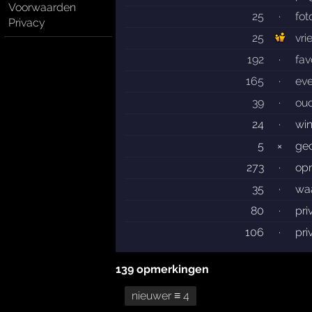
Voorwaarden
25
·
fot
Privacy
25
vri
192
·
fav
165
·
ev
39
·
ou
24
·
wi
5
×
gec
273
·
op
35
·
wa
80
·
pri
106
·
pri
139 opmerkingen
nieuwer ≡ 4