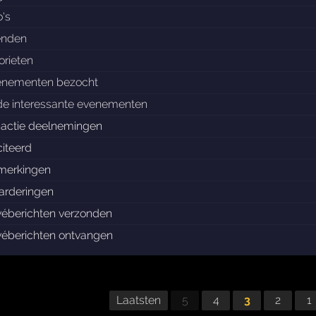
o's
enden
orieten
enementen bezocht
de interessante evenementen
nactie deelnemingen
iteerd
merkingen
arderingen
véberichten verzonden
véberichten ontvangen
Laatsten
5
4
3
2
1