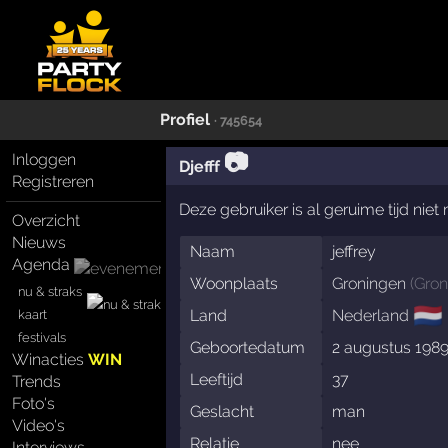
Profiel
· 745654
📷
Inloggen
Djefff
Registreren
Deze gebruiker is al geruime tijd nie
Overzicht
Nieuws
Naam
jeffrey
Agenda
Woonplaats
Groningen
(
Gron
nu & straks
🇳🇱
Land
Nederland
kaart
festivals
Geboortedatum
2 augustus 198
Winacties
WIN
Leeftijd
37
Trends
Foto's
Geslacht
man
Video's
Relatie
nee
Interviews