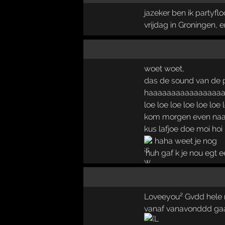
jazeker ben ik partyflo
vrijdag in Groningen, e
woet woet,
das de sound van de po
haaaaaaaaaaaaaaaaa
loe loe loe loe loe loe lo
kom morgen even naa
kus lafjoe doe moi hoi
haha weet je nog
'huh gaf k je nou eg
Loveeyou² Gvdd hele 
vanaf vanavonddd gaat