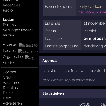
Recensies
Favoriete genres
early hardcore
,
Radio
hardcore, house,
Leden
Lid sinds
21 november
Forums
Verslagen (leden)
Status
inactief
Muziek
Laatst hier
29 mei 2025
Artiesten
Laatste aanpassing
donderdag 2
Locaties
Organisaties
Agenda
Steden
Laatst bezochte feest was op zater
Contact
Crew
toon archief, 165 evenementen
Vacatures
Donaties
Beleid
Statistieken
Help
Adverteren
67182
·
pag