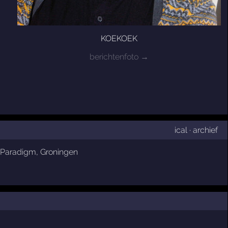
KOEKOEK
berichtenfoto →
ical
·
archief
Paradigm
,
Groningen