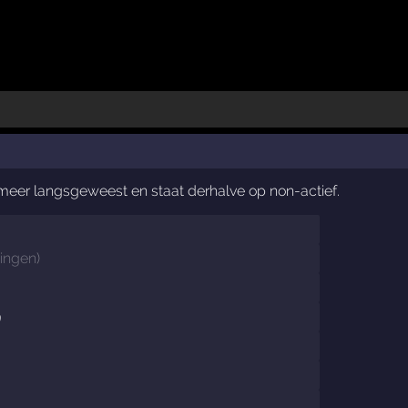
t meer langsgeweest en staat derhalve op non-actief.
ingen
)
9