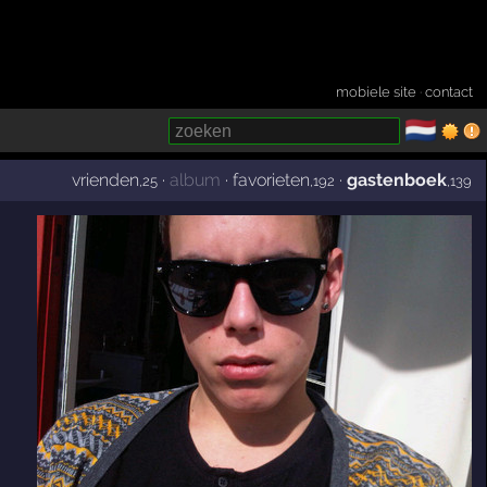
mobiele site
·
contact
🇳🇱
­
vrienden
·
album
·
favorieten
·
gastenboek
,25
,192
,139