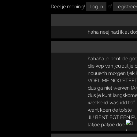
Deel je mening!
Log in
of
registree
haha neej had ik al doo
hahaha je bent de go
die kop van jou zul 
nouuehh morgen tjek k
VOEL ME NOG STEE
dus ga niet werken (A
dus je kunt langskome
weekend was idd toff 
want kben de tofste
JIJ BENT EGT EEN PUS
lafjoe pafjoe doe