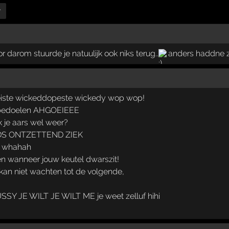
r
r darom stuurde je natuulijk ook niks terug..
anders haddne ze
eiste wickeddopeste wickedy wop wop!
je bedoelen AHGOEIEEE
 je aars wel weer?
DS ONTZETTEND ZIEK
) whahah
n wanneer jouw keutel dwarszit!
kan niet wachten tot de volgende,
SY JE WILT JE WILT ME je weet zelluf hihi