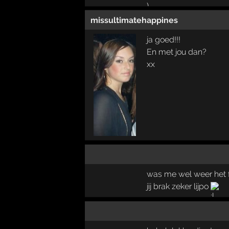
missultimatehappines
ja goed!!!
En met jou dan?
xx
was me wel weer het fe
jij brak zeker lijpo