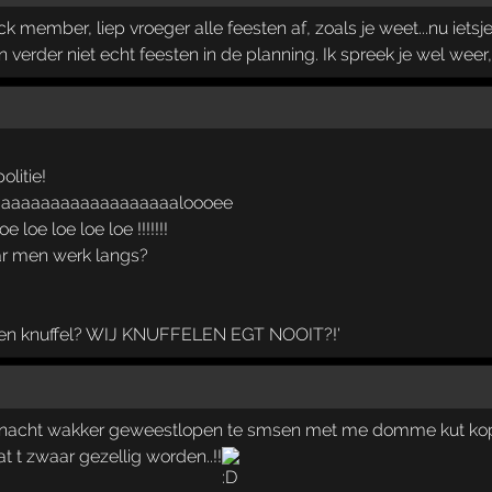
ck member, liep vroeger alle feesten af, zoals je weet...nu ietsj
n verder niet echt feesten in de planning. Ik spreek je wel weer,
litie!
aaaaaaaaaaaaaaaaaaloooee
e loe loe loe loe !!!!!!!
r men werk langs?
t een knuffel? WIJ KNUFFELEN EGT NOOIT?!'
nacht wakker geweestlopen te smsen met me domme kut kop.
 t zwaar gezellig worden..!!