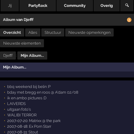
Jij
Partyflock
Community
Overig
🔍
Album
van
Djefff
Overzicht
Alles
Structuur
Nieuwste opmerkingen
Nieuwste elementen
Djefff
:
Mijn Album...
Mijn Album...
bbq weekend bij belin :P
bday met bregg en roos @ A'dam 02/08
ik en ambo pictures :D
LAIVERDS
uitgaan foto's
WALIBI TERROR
2007-07-20:
Matrixx @ the park
2007-08-18:
Ex Porn Starr
2007-08-31:
Stout