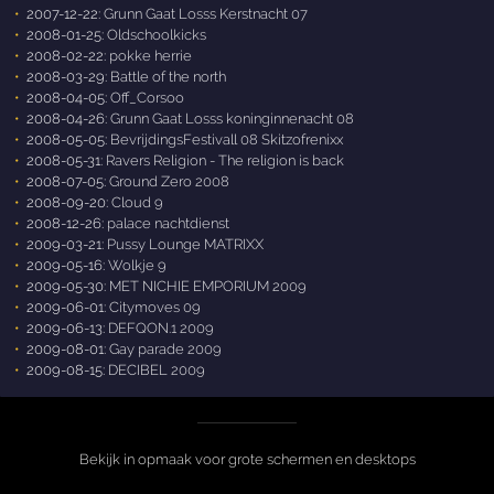
2007-12-22:
Grunn Gaat Losss Kerstnacht 07
2008-01-25:
Oldschoolkicks
2008-02-22:
pokke herrie
2008-03-29:
Battle of the north
2008-04-05:
Off_Corsoo
2008-04-26:
Grunn Gaat Losss koninginnenacht 08
2008-05-05:
BevrijdingsFestivall 08 Skitzofrenixx
2008-05-31:
Ravers Religion - The religion is back
2008-07-05:
Ground Zero 2008
2008-09-20:
Cloud 9
2008-12-26:
palace nachtdienst
2009-03-21:
Pussy Lounge MATRIXX
2009-05-16:
Wolkje 9
2009-05-30:
MET NICHIE EMPORIUM 2009
2009-06-01:
Citymoves 09
2009-06-13:
DEFQON.1 2009
2009-08-01:
Gay parade 2009
2009-08-15:
DECIBEL 2009
Bekijk in opmaak voor grote schermen en desktops