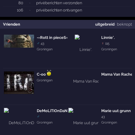
80
·
privéberichten verzonden
106
·
privéberichten ontvangen
Vrienden
uitgebreid
·
beknopt
-=Rott in pieceS=-
Linnie°.
♂
♀
43
115
Groningen
Groningen
C-oo
Mama Van Rachel
Groningen
DeMoLiTiOnDaNnY
Marie uut grunn
♂
43
Groningen
Groningen