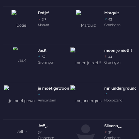
Dotje!
Marquiz
♀
♂
38
43
Marum
Groningen
JasK
meen je niet!!!
♂
♀
52
44
Groningen
Groningen
je moet gewoon hakkuh
mr_underground
♂
♂
Amsterdam
Hoogezand
Jeff_-
Silvana__
♀
37
38
Groningen
Groningen