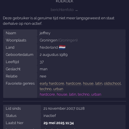
KOEKOEK
berichtenfoto →
Deze gebruiker is al geruime tijd niet meer langsgeweest en staat
derhalve op non-actief.
Naam
jeffrey
Woonplaats
Groningen
(
Groningen
)
🇳🇱
Land
Nederland
Geboortedatum
2 augustus 1989
Leeftijd
37
Geslacht
man
Relatie
nee
Favoriete genres
early hardcore
,
hardcore
,
house
,
latin
,
oldschool
,
techno
,
urban
hardcore, house, latin, techno, urban
Lid sinds
21 november 2007 01:28
Status
inactief
Laatst hier
29 mei 2025 11:34