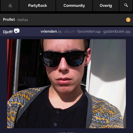
Jij
Partyflock
Community
Overig
🔍
Profiel
· 745654
📷
vrienden
·
album
·
favorieten
·
gastenboek
Djefff
,25
,192
,139