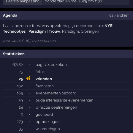
Laatste aanpassing
donderdag 29 mei 2025 om 11:31
Agenda
ical
·
archief
Laatst bezochte feest was op zaterdag 31 december 2011:
NYE |
Technootjes | Paradigm | Trouw
,
Paradigm
,
Groningen
toon archief, 165 evenementen
Statistieken
67182
·
pagina's bekeken
25
·
foto's
25
vrienden
192
·
favorieten
165
·
evenementen bezocht
39
·
oude interessante evenementen
24
·
winactie deelnemingen
5
×
geciteerd
273
·
opmerkingen
35
·
waarderingen