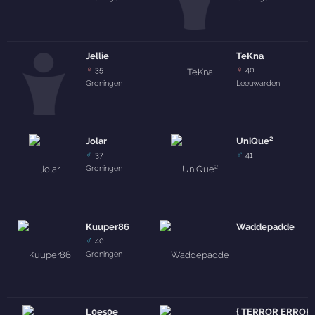
Jellie
TeKna
♀
♀
35
40
Groningen
Leeuwarden
Jolar
UniQue²
♂
♂
37
41
Groningen
Kuuper86
Waddepadde
♂
40
Groningen
L0es0e
{ TERROR ERRORR