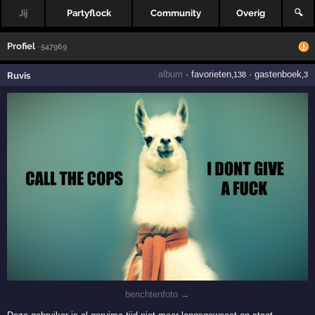
Jij
Partyflock
Community
Overig
🔍
Profiel
· 547969
album
·
favorieten
·
gastenboek
Ruvis
,138
,3
berichtenfoto →