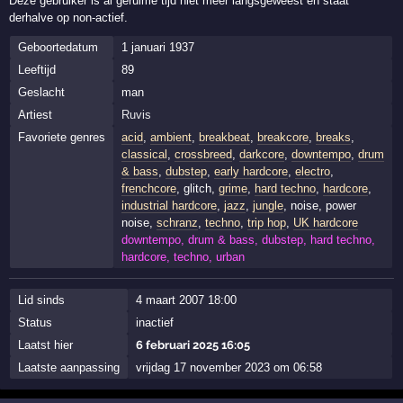
Deze gebruiker is al geruime tijd niet meer langsgeweest en staat
derhalve op non-actief.
Geboortedatum
1 januari 1937
Leeftijd
89
Geslacht
man
Artiest
Ruvis
Favoriete genres
acid
,
ambient
,
breakbeat
,
breakcore
,
breaks
,
classical
,
crossbreed
,
darkcore
,
downtempo
,
drum
& bass
,
dubstep
,
early hardcore
,
electro
,
frenchcore
, glitch,
grime
,
hard techno
,
hardcore
,
industrial hardcore
,
jazz
,
jungle
, noise, power
noise,
schranz
,
techno
,
trip hop
,
UK hardcore
downtempo, drum & bass, dubstep, hard techno,
hardcore, techno, urban
Lid sinds
4 maart 2007 18:00
Status
inactief
Laatst hier
6 februari 2025 16:05
Laatste aanpassing
vrijdag 17 november 2023 om 06:58