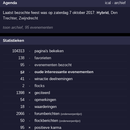
Agenda
ical
·
archief
Laatst bezochte feest was op zaterdag 7 oktober 2017:
Hybrid
,
Den
Trechter
,
Zwijndrecht
toon archief, 95 evenementen
Statistieken
104313
·
pagina's bekeken
138
·
favorieten
95
·
evenementen bezocht
52
·
oude interessante evenementen
41
·
winactie deelnemingen
2
·
flocks
1398
×
geciteerd
54
·
opmerkingen
18
·
waarderingen
2066
·
forumberichten
(
onderwerpenlijst
)
50
·
flockberichten
(
onderwerpenlijst
)
95
×
positieve karma