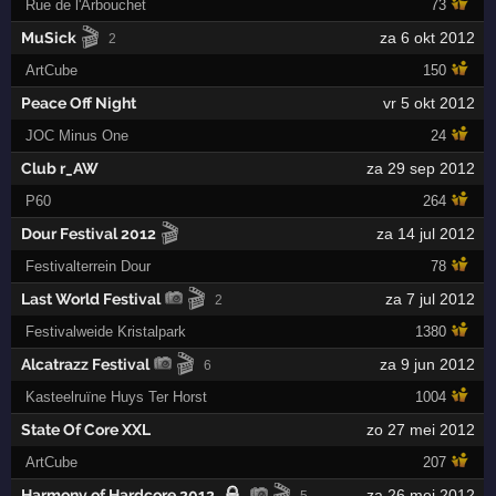
Rue de l'Arbouchet
73
🎬
MuSick
za 6 okt 2012
2
ArtCube
150
Peace Off Night
vr 5 okt 2012
JOC Minus One
24
Club r_AW
za 29 sep 2012
P60
264
🎬
Dour Festival 2012
za 14 jul 2012
Festivalterrein Dour
78
🎬
Last World Festival
za 7 jul 2012
2
Festivalweide Kristalpark
1380
🎬
Alcatrazz Festival
za 9 jun 2012
6
Kasteelruïne Huys Ter Horst
1004
State Of Core XXL
zo 27 mei 2012
ArtCube
207
🎬
Harmony of Hardcore 2012
za 26 mei 2012
5