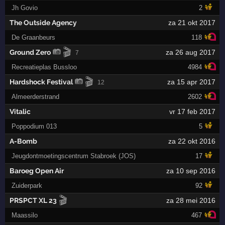
Jh Govio
2
The Outside Agency
za 21 okt 2017
De Graanbeurs
118
🎬
Ground Zero
za 26 aug 2017
7
Recreatieplas Bussloo
4984
🎬
Hardshock Festival
za 15 apr 2017
12
Almeerderstrand
2602
Vitalic
vr 17 feb 2017
Poppodium 013
5
A-Bomb
za 22 okt 2016
Jeugdontmoetingscentrum Stabroek (JOS)
17
Baroeg Open Air
za 10 sep 2016
Zuiderpark
92
🎬
PRSPCT XL 23
za 28 mei 2016
Maassilo
467