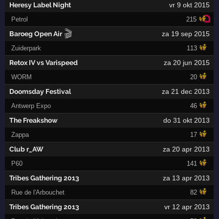
Heresy Label Night
vr 9 okt 2015
Petrol
215
🎬
Baroeg Open Air
za 19 sep 2015
Zuiderpark
113
Retox IV vs Varispeed
za 20 jun 2015
WORM
20
Doomsday Festival
za 21 dec 2013
Antwerp Expo
46
The Freakshow
do 31 okt 2013
Zappa
17
Club r_AW
za 20 apr 2013
P60
141
Tribes Gathering 2013
za 13 apr 2013
Rue de l'Arbouchet
82
Tribes Gathering 2013
vr 12 apr 2013