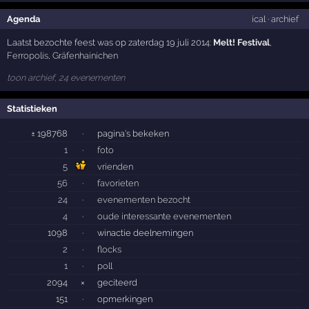
Agenda
ical
·
archief
Laatst bezochte feest was op zaterdag 19 juli 2014:
Melt! Festival
,
Ferropolis
,
Gräfenhainichen
toon archief, 24 evenementen
Statistieken
± 198768
·
pagina's bekeken
1
·
foto
5
vrienden
56
·
favorieten
24
·
evenementen bezocht
4
·
oude interessante evenementen
1098
·
winactie deelnemingen
2
·
flocks
1
·
poll
2094
×
geciteerd
151
·
opmerkingen