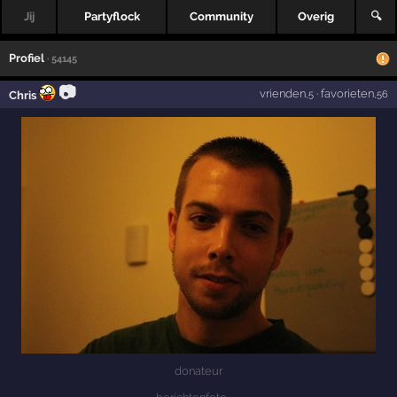
Jij
Partyflock
Community
Overig
🔍
Profiel
· 54145
📷
vrienden
·
favorieten
Chris
,5
,56
donateur