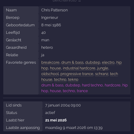
berichtenfoto →
Naam
Chris Patterson
Beroep
Ingenieur
Geboortedatum
8 mei 1986
Leeftijd
40
Geslacht
man
Geaardheid
hetero
Relatie
ja
Favoriete genres
breakcore
,
drum & bass
,
dubstep
,
electro
,
hip
hop
,
house
,
industrial hardcore
,
jungle
,
oldschool
,
progressive trance
,
schranz
,
tech
house
,
techno
,
tekno
drum & bass, dubstep, hard techno, hardcore, hip
hop, house, techno, trance
Lid sinds
7 januari 2004 09:00
Status
actief
Laatst hier
21 mei 2026
Laatste aanpassing
maandag 9 maart 2026 om 13:39