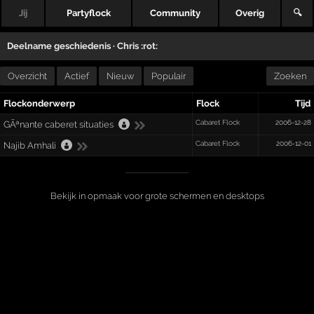
Jij
Partyflock
Community
Overig
🔍
Deelname geschiedenis ·
Chris :rot:
Overzicht
Actief
Nieuw
Populair
Zoeken
Flockonderwerp
Flock
Tijd
Cabaret Flock
2006-12-28
GÃªnante caberet situaties
Cabaret Flock
2006-12-01
Najib Amhali
Bekijk in opmaak voor grote schermen en desktops