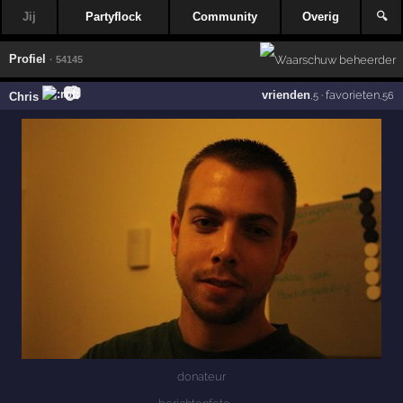
Jij
Partyflock
Community
Overig
🔍
Profiel
· 54145
📷
vrienden
·
favorieten
Chris
,5
,56
donateur