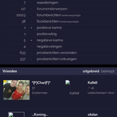
7
·
waarderingen
117
·
forumonderwerpen
10023
·
forumberichten
(
onderwerpenlijst
)
38
·
flockberichten
(
onderwerpenlijst
)
1
×
positieve karma
1
·
positieveling
5
×
negatieve karma
4
·
negatievelingen
633
·
privéberichten verzonden
537
·
privéberichten ontvangen
Vrienden
uitgebreid
·
beknopt
*(F)Char(F)*
KaNdI
♀
37
41
Zoetermeer
Leidschendam-Voorb
..Koning..
okdan