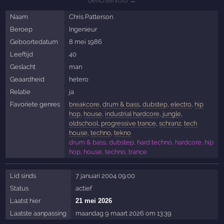
berichtenfoto →
Naam
Chris Patterson
Beroep
Ingenieur
Geboortedatum
8 mei 1986
Leeftijd
40
Geslacht
man
Geaardheid
hetero
Relatie
ja
Favoriete genres
breakcore
,
drum & bass
,
dubstep
,
electro
,
hip
hop
,
house
,
industrial hardcore
,
jungle
,
oldschool
,
progressive trance
,
schranz
,
tech
house
,
techno
,
tekno
drum & bass, dubstep, hard techno, hardcore, hip
hop, house, techno, trance
Lid sinds
7 januari 2004 09:00
Status
actief
Laatst hier
21 mei 2026
Laatste aanpassing
maandag 9 maart 2026 om 13:39