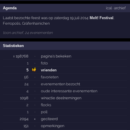
Agenda
ical
·
archief
Laatst bezochte feest was op zaterdag 19 juli 2014:
Melt! Festival
,
Ferropolis
,
Gräfenhainichen
toon archief, 24 evenementen
Statistieken
± 198768
·
pagina's bekeken
1
·
foto
5
vrienden
56
·
favorieten
24
·
evenementen bezocht
4
·
oude interessante evenementen
1098
·
winactie deelnemingen
2
·
flocks
1
·
poll
2094
×
geciteerd
151
·
opmerkingen