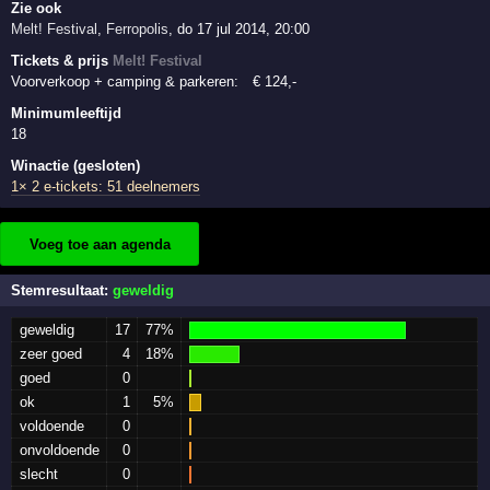
Zie ook
Melt! Festival
,
Ferropolis
,
do 17 jul 2014, 20:00
Tickets & prijs
Melt! Festival
Voorverkoop + camping & parkeren:
€
124
,-
Minimumleeftijd
18
Winactie (gesloten)
1× 2 e-tickets: 51 deelnemers
Voeg toe aan agenda
Stemresultaat:
geweldig
geweldig
17
77%
zeer goed
4
18%
goed
0
ok
1
5%
voldoende
0
onvoldoende
0
slecht
0