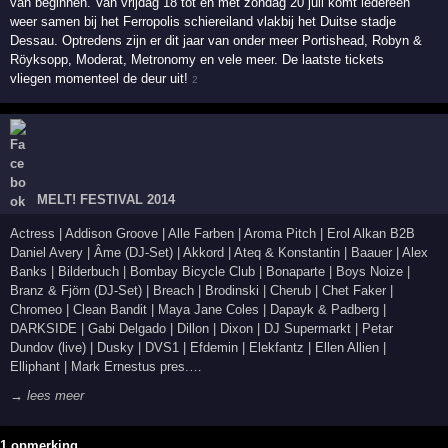
van beginnen. Van vrijdag 18 tot en met zondag 20 juli komt iedereen
weer samen bij het Ferropolis schiereiland vlakbij het Duitse stadje
Dessau. Optredens zijn er dit jaar van onder meer Portishead, Robyn &
Röyksopp, Moderat, Metronomy en vele meer. De laatste tickets
vliegen momenteel de deur uit!
2
MELT! FESTIVAL 2014
Actress | Addison Groove | Alle Farben | Aroma Pitch | Erol Alkan B2B
Daniel Avery | Âme (DJ-Set) | Akkord | Ateq & Konstantin | Baauer | Alex
Banks | Bilderbuch | Bombay Bicycle Club | Bonaparte | Boys Noize |
Branz & Fjörn (DJ-Set) | Breach | Brodinski | Cherub | Chet Faker |
Chromeo | Clean Bandit | Maya Jane Coles | Dapayk & Padberg |
DARKSIDE | Gabi Delgado | Dillon | Dixon | DJ Supermarkt | Petar
Dundov (live) | Dusky | DVS1 | Efdemin | Elekfantz | Ellen Allien |
Elliphant | Mark Ernestus pres.…
→ lees meer
1 opmerking