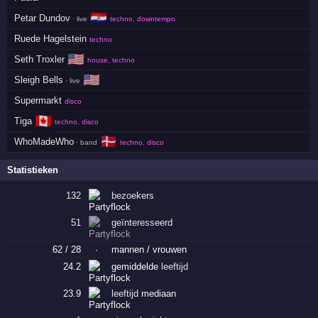
🇭🇷
Petar Dundov
· live
techno, downtempo
Ruede Hagelstein
techno
🇺🇸
Seth Troxler
house, techno
🇺🇸
Sleigh Bells
· live
Supermarkt
disco
🇨🇦
Tiga
techno, disco
🇩🇰
WhoMadeWho
· band
techno, disco
Statistieken
132
bezoekers
51
geïnteresseerd
62 / 28
·
mannen / vrouwen
24.2
gemiddelde
leeftijd
23.9
leeftijd
mediaan