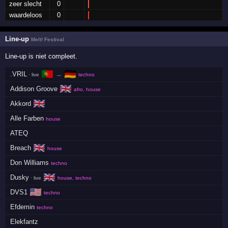
zeer slecht
0
waardeloos
0
Line-up
Melt! Festival
Line-up is niet compleet.
🇵🇹
🇩🇪
.VRIL
→
· live
techno
🇬🇧
Addison Groove
afro, house
🇬🇧
Akkord
Alle Farben
house
ATEQ
🇬🇧
Breach
house
Don Williams
techno
🇬🇧
Dusky
· live
house, techno
🇺🇸
DVS1
techno
Efdemin
techno
Elekfantz