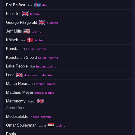
🇮🇸
FM Belfast
· live
disco
🇬🇧
Four Tet
techno
🇬🇧
George Fitzgerald
dubstep
🇺🇸
Jeff Mills
techno
🇩🇰
Kölsch
· live
techno
Konstantin
house, techno
Konstantin Sibold
house, techno
Lake People
· live
house, techno
🇬🇧
Lone
downtempo, dubstep
Marco Resmann
techno, house
Matthias Meyer
house, techno
🇬🇧
Metronomy
· band
Anna Prior
Modeselektor
house, techno
🇸🇾
Omar Souleyman
· zang
techno
Paula