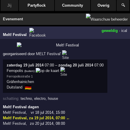
Jij
Partyflock
Community
Overig
🔍
Evenement
geweldig
·
ical
Melt! Festival
georganiseerd door
MELT Festival'
zaterdag 19 juli 2014
07:00
–
zondag 20 juli 2014
07:00
Ferropolis
(buiten)
Ferropolisstraße 1
Gräfenhainichen
🇩🇪
Duitsland
schatting:
techno
,
electro
,
house
Melt! Festival dagen
Melt! Festival
,
vr 18 jul 2014, 15:00
Melt! Festival
,
za 19 jul 2014, 07:00
←
Melt! Festival
,
zo 20 jul 2014, 08:00