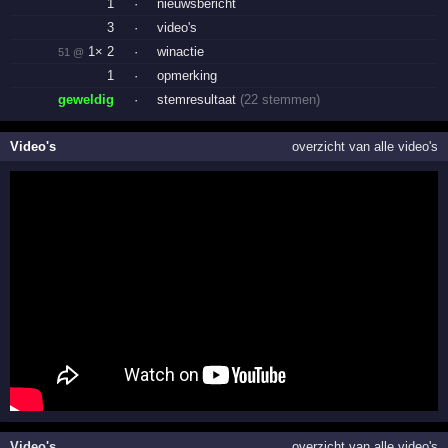
1
·
nieuwsbericht
3
·
video's
1× 2
·
winactie
51 @
1
·
opmerking
geweldig
·
stemresultaat
(22 stemmen)
Video's
overzicht van alle video's
Video's
overzicht van alle video's