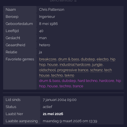
berichtenfoto →
Naam
Chris Patterson
Beroep
Ingenieur
Geboortedatum
8 mei 1986
Leeftijd
40
Geslacht
man
Geaardheid
hetero
Relatie
ja
Favoriete genres
breakcore
,
drum & bass
,
dubstep
,
electro
,
hip
hop
,
house
,
industrial hardcore
,
jungle
,
oldschool
,
progressive trance
,
schranz
,
tech
house
,
techno
,
tekno
drum & bass, dubstep, hard techno, hardcore, hip
hop, house, techno, trance
Lid sinds
7 januari 2004 09:00
Status
actief
Laatst hier
21 mei 2026
Laatste aanpassing
maandag 9 maart 2026 om 13:39