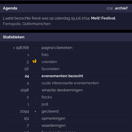
Agenda
ical
·
archief
Laatst bezochte feest was op zaterdag 19 juli 2014:
Melt! Festival
,
Ferropolis
,
Gräfenhainichen
Statistieken
± 198768
·
pagina's bekeken
1
·
foto
5
vrienden
56
·
favorieten
24
·
evenementen bezocht
4
·
oude interessante evenementen
1098
·
winactie deelnemingen
2
·
flocks
1
·
poll
2094
×
geciteerd
151
·
opmerkingen
7
·
waarderingen