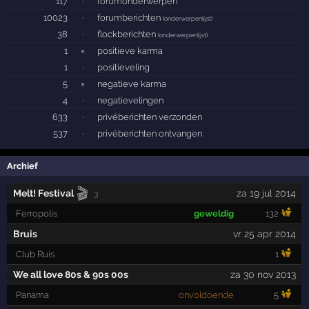
117
·
forumonderwerpen
10023
·
forumberichten
(
onderwerpenlijst
)
38
·
flockberichten
(
onderwerpenlijst
)
1
×
positieve karma
1
·
positieveling
5
×
negatieve karma
4
·
negatievelingen
633
·
privéberichten verzonden
537
·
privéberichten ontvangen
Archief
🎬
Melt! Festival
za 19 jul 2014
3
Ferropolis
geweldig
132
Bruis
vr 25 apr 2014
Club Ruis
1
We all love 80s & 90s 00s
za 30 nov 2013
Panama
onvoldoende
5