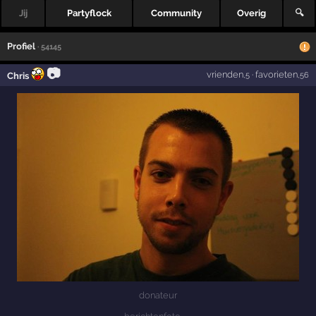
Jij
Partyflock
Community
Overig
🔍
Profiel
· 54145
📷
vrienden
·
favorieten
Chris
,5
,56
donateur