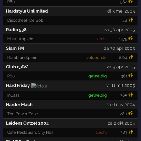
P60
582
Hardstyle Unlimited
di 3 mei 2005
Discotheek De Bob
48
Radio 538
za 30 apr 2005
Museumplein
slecht
1375
Slam FM
za 30 apr 2005
Rembrandtplein
voldoende
1624
Club r_AW
za 9 apr 2005
P60
geweldig
361
Hard Friday
vr 11 mrt 2005
inCasa
geweldig
365
Harder Mach
za 6 nov 2004
The Power Zone
280
Leidens Ontzet 2004
za 2 okt 2004
Café Restaurant City Hall
slecht
383