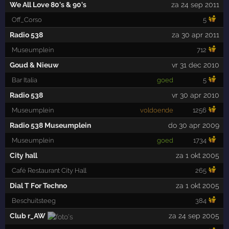
We All Love 80's & 90's
za 24 sep 2011
Off_Corso
5
Radio 538
za 30 apr 2011
Museumplein
712
Goud & Nieuw
vr 31 dec 2010
Bar Italia
goed
5
Radio 538
vr 30 apr 2010
Museumplein
voldoende
1256
Radio 538 Museumplein
do 30 apr 2009
Museumplein
goed
1734
City hall
za 1 okt 2005
Café Restaurant City Hall
265
Dial T For Techno
za 1 okt 2005
Beschuitsteeg
384
Club r_AW
za 24 sep 2005