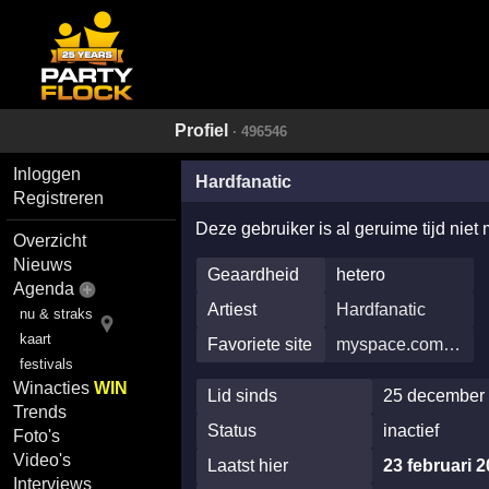
Profiel
· 496546
Inloggen
Hardfanatic
Registreren
Deze gebruiker is al geruime tijd niet
Overzicht
Nieuws
Geaardheid
hetero
Agenda
Artiest
Hardfanatic
nu & straks
kaart
Favoriete site
myspace.com…
festivals
Winacties
WIN
Lid sinds
25 december 
Trends
Status
inactief
Foto's
Video's
Laatst hier
23 februari 
Interviews