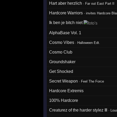
Hart aber herzlich
·
Far out East Part II
Hardcore Warriors
·
invites Hardcore Bla
Ik ben je bitch niet
AlphaBase Vol. 1
Cosmo Vibes
·
Halloween Edt.
Cosmo Club
Groundshaker
Get Shocked
Secret Weapon
·
Feel The Force
Hardcore Extremis
100% Hardcore
Creaturez of the harder stylez Ⅲ
·
Loud