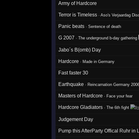
Army of Hardcore
Terror is Timeless
·
Aso's Verjaardag Di
Panic beats
·
Sentence of death
G 2007
·
The underground b-day gathering
Jabo´s B(omb) Day
Hardcore
·
Made in Germany
Fast faster 30
Earthquake
·
Reincarnation Germany 200
Masters of Hardcore
·
Face your fear
Hardcore Gladiators
·
The 6th fight
Judgement Day
Pump this AfterParty Offical Ruhr in 