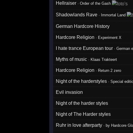
Hellraiser
·
Order of the Gash
Shadowlands Rave
·
Immortal Land
German Hardcore History
Hardcore Religion
·
Experiment X
I hate trance European tour
·
German e
Myths of music
·
Klaas Trakteert
Hardcore Religion
·
Return 2 zero
Night of the harderstyles
·
Special editi
Evil invasion
Night of the harder styles
Night of The Harder styles
Ruhr in love afterparty
·
by Hardcore Gla