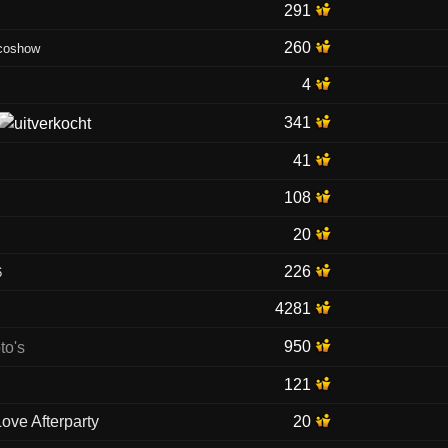
291
260
scoshow
4
341
41
108
20
226
6
4281
950
121
Love Afterparty
20