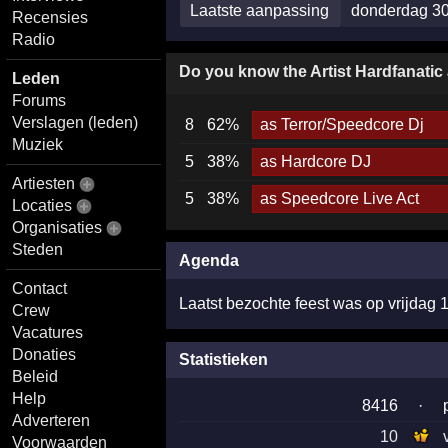
Laatste aanpassing
donderdag 3
Recensies
Radio
Do you know the Artist Hardfanatic
Leden
Forums
Verslagen (leden)
8
62%
as Terror/Speedcore Dj
Muziek
5
38%
as Hardcore DJ
Artiesten
5
38%
as Speedcore Live Act
Locaties
Organisaties
Steden
Agenda
Contact
Laatst bezochte feest was op vrijdag 
Crew
Vacatures
Donaties
Statistieken
Beleid
Help
8416
·
Adverteren
10
Voorwaarden