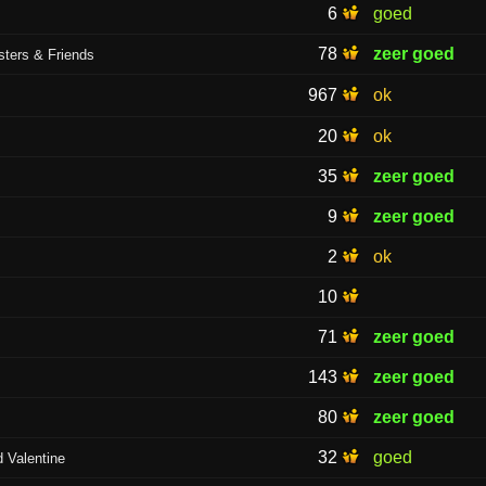
6
goed
78
zeer goed
sters & Friends
967
ok
20
ok
35
zeer goed
9
zeer goed
2
ok
10
71
zeer goed
143
zeer goed
80
zeer goed
32
goed
 Valentine