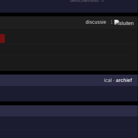
berichtenfoto →
discussie
· 1
ical
·
archief