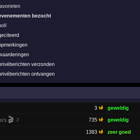
favorieten
evenementen bezocht
poll
geciteerd
opmerkingen
waarderingen
privéberichten verzonden
privéberichten ontvangen
3
geweldig
🎬
735
geweldig
2

1383
zeer goed