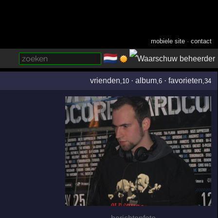
mobiele site
·
contact
🇳🇱
­
vrienden
·
album
·
favorieten
,10
,6
,34