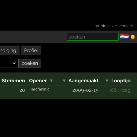
mobiele site
·
contact
🇳🇱
­
ndiging
Profiel
▼
Stemmen
Opener
▼
▼
Aangemaakt
▼
Looptijd
Hardfanatic
20
2009-02-15
786.9 dag