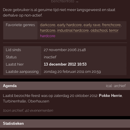
berichtenfoto →
Deze gebruiker is al geruime tijd niet meer langsgeweest en staat
derhalve op non-actief.
Favoriete genres
darkcore
,
early hardcore
,
early rave
,
frenchcore
,
hardcore
,
industrial hardcore
,
oldschool
,
terror
hardcore
Lid sinds
27 november 2006 21:48
Status
inactief
Laatst hier
13 december 2012 10:53
Laatste aanpassing
zondag 20 februari 2011 om 20:59
Agenda
ical
·
archief
Laatst bezochte feest was op zaterdag 20 oktober 2012:
Pokke Herrie
,
Turbinenhalle
,
Oberhausen
toon archief, 40 evenementen
Statistieken