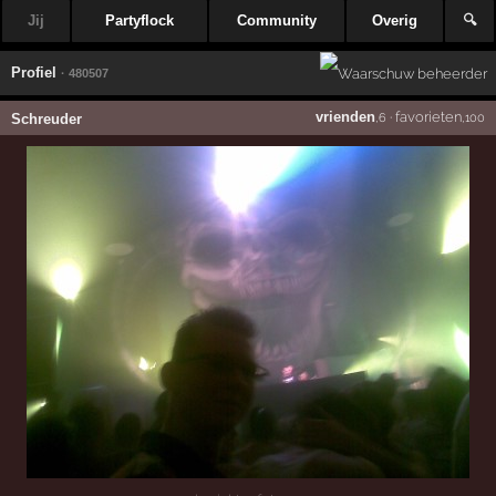
Jij
Partyflock
Community
Overig
🔍
Profiel
· 480507
vrienden
·
favorieten
Schreuder
,6
,100