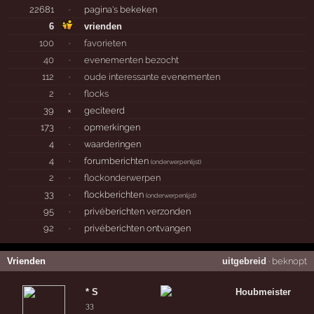
22681
·
pagina's bekeken
6
vrienden
100
·
favorieten
40
·
evenementen bezocht
112
·
oude interessante evenementen
2
·
flocks
39
×
geciteerd
173
·
opmerkingen
4
·
waarderingen
4
·
forumberichten
(
onderwerpenlijst
)
2
·
flockonderwerpen
33
·
flockberichten
(
onderwerpenlijst
)
95
·
privéberichten verzonden
92
·
privéberichten ontvangen
Vrienden
uitgebreid
·
beknopt
* S
Houbmeister
33