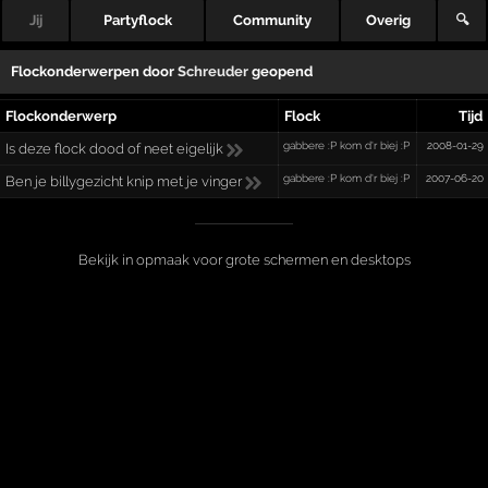
Jij
Partyflock
Community
Overig
🔍
Flockonderwerpen door
Schreuder
geopend
Flockonderwerp
Flock
Tijd
gabbere :P kom d'r biej :P
2008-01-29
Is deze flock dood of neet eigelijk
gabbere :P kom d'r biej :P
2007-06-20
Ben je billygezicht knip met je vinger
Bekijk in opmaak voor grote schermen en desktops