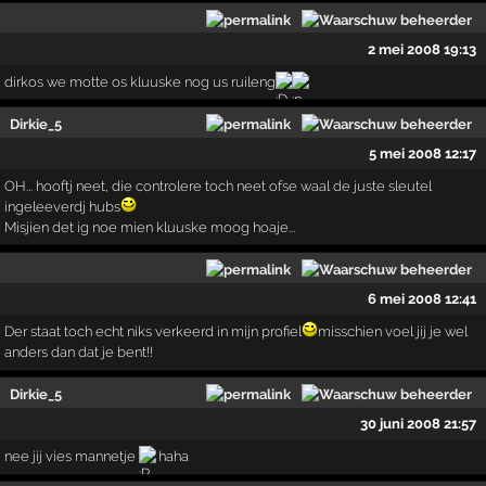
2 mei 2008 19:13
dirkos we motte os kluuske nog us ruileng
Dirkie_5
5 mei 2008 12:17
OH... hooftj neet, die controlere toch neet ofse waal de juste sleutel
ingeleeverdj hubs
Misjien det ig noe mien kluuske moog hoaje...
6 mei 2008 12:41
Der staat toch echt niks verkeerd in mijn profiel
misschien voel jij je wel
anders dan dat je bent!!
Dirkie_5
30 juni 2008 21:57
nee jij vies mannetje
haha