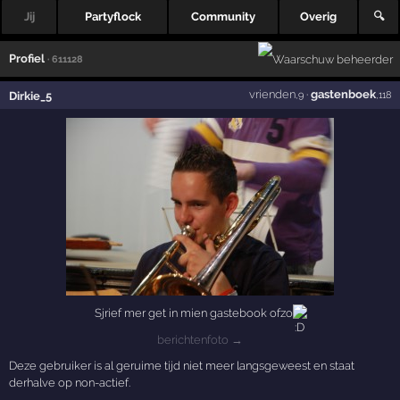
Jij
Partyflock
Community
Overig
🔍
Profiel
· 611128
vrienden
·
gastenboek
Dirkie_5
,9
,118
Sjrief mer get in mien gastebook ofzo
berichtenfoto →
Deze gebruiker is al geruime tijd niet meer langsgeweest en staat
derhalve op non-actief.