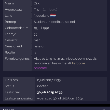
Naam
Dirk
Woonplaats
Thorn
(
Limburg
)
🇳🇱
Land
Nederland
Beroep
Student,, middelbare school
Geboortedatum
19 juli 1991
Leeftijd
35
Geslacht
man
Geaardheid
hetero
Relatie
ja
Favoriete genres
Alles zo lang het maar niet extreem is (zoals
hardcore en heavy metal),
hardcore
hardcore
Lid sinds
2 juni 2007 18:35
Status
inactief
Laatst hier
30 juli 2025 20:39
Laatste aanpassing
woensdag 30 juli 2025 om 20:34