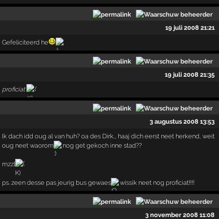
19 juli 2008 21:21
Gefeliciteerd he
19 juli 2008 21:35
proficiat
3 augustus 2008 13:53
Ik dach idd oug al van huh? oa des Dirk,, haaj dich eerst neet herkend, weit
oug neet waorom
nog get gekoch inne stad??
mzzl
ps. zeen desse pas jeurig bus gewaes
wissik neet nog proficiat!!!!
3 november 2008 11:08