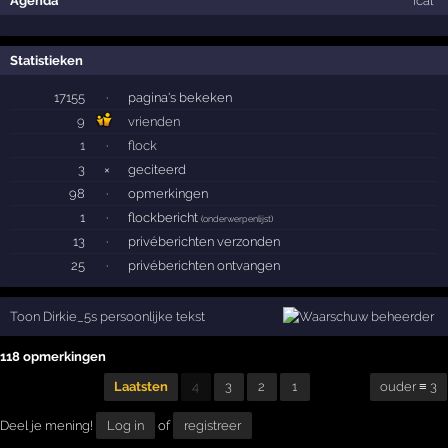
Agenda
ical
Statistieken
17155
·
pagina's bekeken
9
vrienden
1
·
flock
3
×
geciteerd
98
·
opmerkingen
1
·
flockbericht
(
onderwerpenlijst
)
13
·
privéberichten verzonden
25
·
privéberichten ontvangen
Toon Dirkie_5s persoonlijke tekst
118 opmerkingen
Laatsten
4
3
2
1
ouder ≡ 3
Deel je mening!
Log in
of
registreer