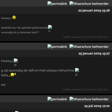
22 januari 2009 19:18
heeeeyy
bedanktj veur die getoeter gisteroavendj
woonsdig bin g hielemaol dauf !!
laatste aanpassing
22 januari 2009 19:19
25 januari 2009 15:27
Heeeyy
g zal woonsdig de stift en mien pinpas mitnumme
haha
xxx
laatste aanpassing
26 januari 2009 20:11
19 juli 2009 12:10