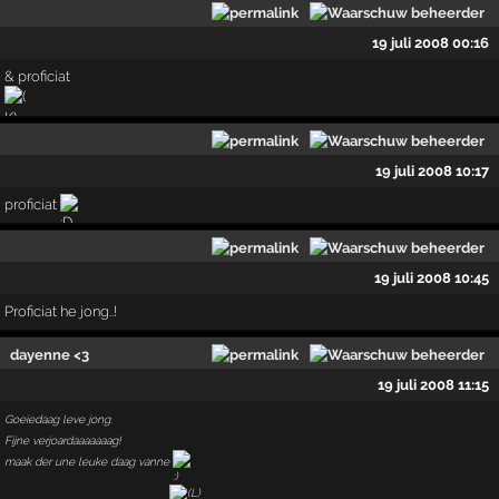
19 juli 2008 00:16
& proficiat
19 juli 2008 10:17
proficiat
19 juli 2008 10:45
Proficiat he jong..!
dayenne <3
19 juli 2008 11:15
Goeiedaag leve jong.
Fijne verjoardaaaaaaag!
maak der une leuke daag vanne