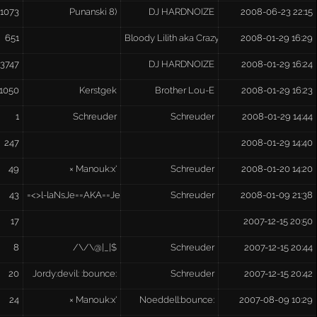
1073
Punanski 8)
DJ HARDNOIZE
2008-06-23 22:15
651
Bloody Lilith aka Crazy Bitch
2008-01-29 16:29
3747
DJ HARDNOIZE
2008-01-29 16:24
1050
Kerstgek
Brother Lou-E
2008-01-29 16:23
1
Schreuder
Schreuder
2008-01-29 14:44
247
2008-01-29 14:40
49
× Manouk:x'
Schreuder
2008-01-20 14:20
43
=<>l-laNsJe==AKA==Jezus<>=
Schreuder
2008-01-09 21:38
17
2007-12-15 20:50
8
/\/\@|_|$
Schreuder
2007-12-15 20:44
20
Jordy:devil: :bounce:
Schreuder
2007-12-15 20:42
24
× Manouk:x'
Noeddell:bounce:
2007-08-09 10:29