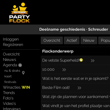
Deelname geschiedenis ·
Schreuder
Inloggen
Overzicht
Actief
Nieuw
Popul
Registreren
Flockonderwerp
Overzicht
Nieuws
De vetste Superheld!
Agenda
10.000
nu & straks
kaart
Wat is het eerste wat er in je opkomt?
festivals
Winacties
WIN
Beste Film ooit!
Trends
Wat zijn de plannen voor aankomend
Foto's
Video's
Wat vindt je van het profiel plaatje va
Interviews