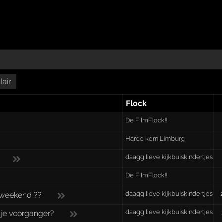
air
Flock
De FilmFlock!!
Harde kern Limburg
daagg lieve kijkbuiskindertjes
De FilmFlock!!
daagg lieve kijkbuiskindertjes
 weekend ??
daagg lieve kijkbuiskindertjes
n je voorganger?