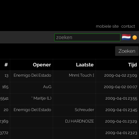
mobiele site
·
contact
🇳🇱
­
Zoeken
#
Opener
Laatste
Tijd
13
Enemigo Del Estado
Mnml Touch :[
2009-04-02 23:09
165
AuG
2009-04-02 00:07
5541
* Maritje (L)
2009-04-01 23:55
20
Enemigo Del Estado
Schreuder
2009-04-01 23:45
2369
DJ HARDNOIZE
2009-04-01 23:29
3772
2009-04-01 23:23