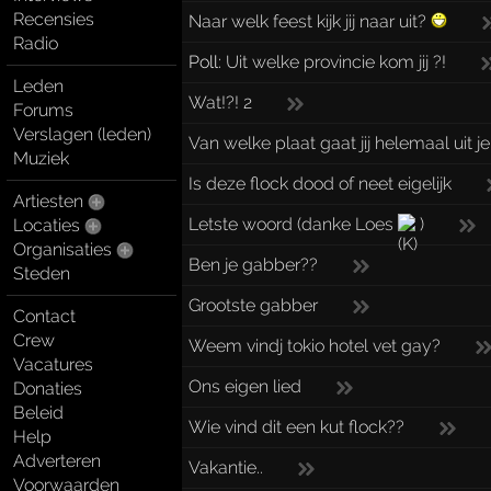
Recensies
Naar welk feest kijk jij naar uit?
Radio
Poll:
Uit welke provincie kom jij ?!
Leden
Wat!?! 2
Forums
Verslagen (leden)
Van welke plaat gaat jij helemaal uit je
Muziek
Is deze flock dood of neet eigelijk
Artiesten
Letste woord (danke Loes
)
Locaties
Organisaties
Ben je gabber??
Steden
Grootste gabber
Contact
Crew
Weem vindj tokio hotel vet gay?
Vacatures
Ons eigen lied
Donaties
Beleid
Wie vind dit een kut flock??
Help
Adverteren
Vakantie..
Voorwaarden