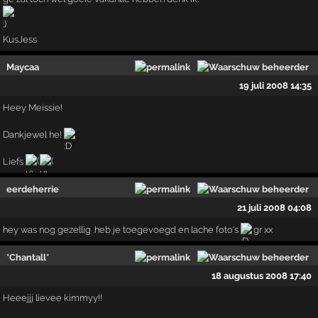
KusJess
Maycaa
19 juli 2008 14:35
Heey Meissie!
Dankjewel he!
Liefs
eerdeherrie
21 juli 2008 04:08
hey was nog gezellig .heb je toegevoegd en lache foto's
gr xx
*Chantall*
18 augustus 2008 17:40
Heeejjj lievee kimmyy!!