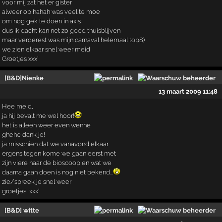
voor mij zat het er gister
alweer op hahah was veel te moe
om nog gek te doen in axis
dus ik dacht kan net zo goed thuisblijven
maar verderest was mijn carnaval helemaal top8)
we zien elkaar snel weer meid
Groetjes xxx'
[B&D]Nienke
13 maart 2009 11:48
Hee meid,
ja hij bevalt me wel hoor!
het is alleen weer even wenne
ghehe dank je!
ja misschien dat we vanavond elkaar
ergens tegen kome we gaan eerst met
zijn viere naar de bioscoop en wat we
daarna gaan doen is nog niet bekend...
zie/spreek je snel weer
groetjes, xxx'
[B&D] witte