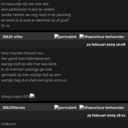
en natuurlijk zijn we ook wel
een aantal keer in axis te vinden
verder hebbe we nog niets in de planning
en weet jij al waar je allemaal op af gaat?
Gr. xx
[B&D] witte
22 februari 2009 10:08
heej mopske hoezet nou,
hier goed was inderdaad een
wazige poll op site mar was denk
ik ok met een wazzige gevoel
gemaakt op een wazige tijd op een
wazige dag dus kheb een goei excuus
doeg kusjes XXX
[B&D]Nienke
25 februari 2009 16:01
Halloow!