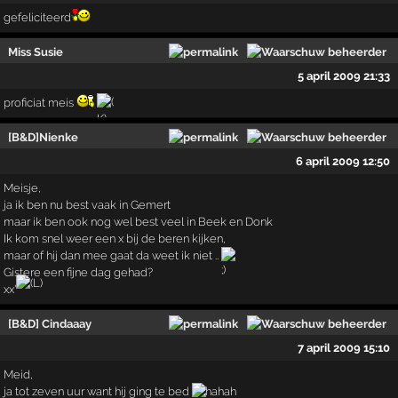
gefeliciteerd
Miss Susie
5 april 2009 21:33
proficiat meis
[B&D]Nienke
6 april 2009 12:50
Meisje,
ja ik ben nu best vaak in Gemert
maar ik ben ook nog wel best veel in Beek en Donk
Ik kom snel weer een x bij de beren kijken,
maar of hij dan mee gaat da weet ik niet ..
Gistere een fijne dag gehad?
xx'
[B&D] Cindaaay
7 april 2009 15:10
Meid,
ja tot zeven uur want hij ging te bed
hahah