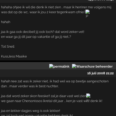
hahaha ohjee ik wil die denk ik niet zien .. maar ik herriner me volgens mij
was dat op de wc.. waar ik jou 2 keer tegenkwam ofnie?
hahah
jaa ik gaa ook decibel! jij ook toch? dat word zeker vet!
en waar ga jij dit jaar op vakantie of ga jij niet..?
Tot Snell
KussJess Maaike
16 juli 2008 21:22
hahah nee zat was ik zeker niet.. ik had wel wa op beetje aangeschoten
dan .. maar verder was ik best nuchter..
jaa dat word zeker skon feeske!! zal je daar vast wel zien
we gaan naar Chersonissos (kreta) dit jaar ... ken je vast wel! denk ik!
jaa en lekker dagjes weg is ook lekker!
ge zal toch wel goeie vakantie hebben denk ik!