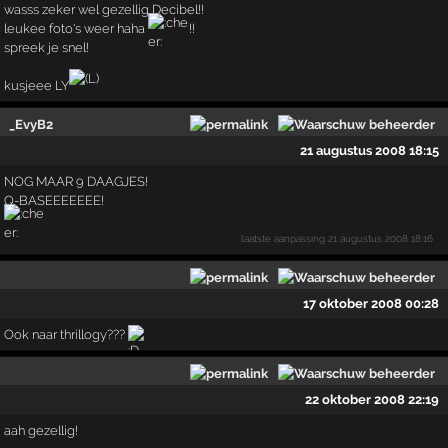
wasss zeker wel gezellig Decibel!!
leukee foto's weer haha
!!
spreek je snel!
kusjeee LY
_EvyB2
21 augustus 2008 18:15
NOG MAAR 9 DAAGJES!
Q-BASEEEEEEE!
laatste aanpassing
21 augustus 2008 18:16
17 oktober 2008 00:28
Ook naar thrillogy???
22 oktober 2008 22:19
aah gezellig!