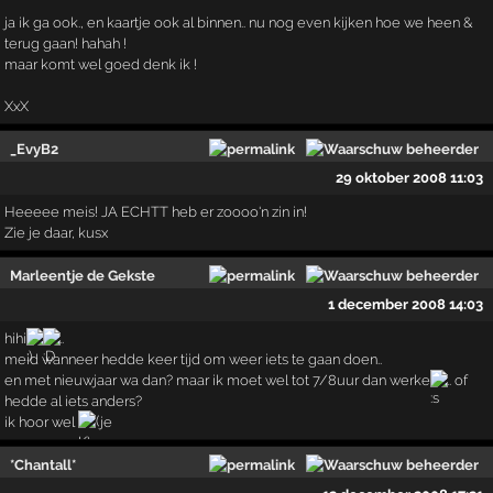
ja ik ga ook., en kaartje ook al binnen.. nu nog even kijken hoe we heen &
terug gaan! hahah !
maar komt wel goed denk ik !
XxX
_EvyB2
29 oktober 2008 11:03
Heeeee meis! JA ECHTT heb er zoooo'n zin in!
Zie je daar, kusx
Marleentje de Gekste
1 december 2008 14:03
hihi
..
meid wanneer hedde keer tijd om weer iets te gaan doen..
en met nieuwjaar wa dan? maar ik moet wel tot 7/8uur dan werke
.. of
hedde al iets anders?
ik hoor wel
je
*Chantall*