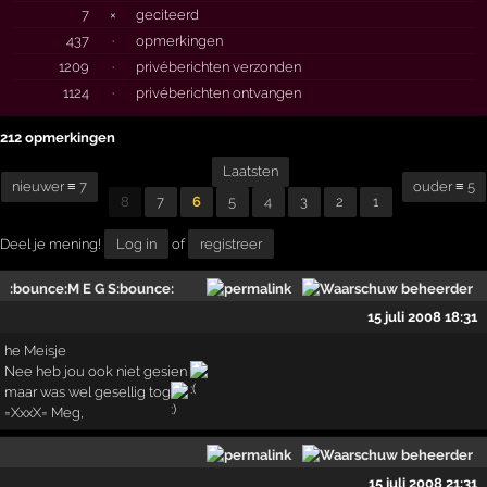
7
×
geciteerd
437
·
opmerkingen
1209
·
privéberichten verzonden
1124
·
privéberichten ontvangen
212 opmerkingen
Laatsten
nieuwer ≡ 7
ouder ≡ 5
8
7
6
5
4
3
2
1
Deel je mening!
Log in
of
registreer
:bounce:M E G S:bounce:
15 juli 2008 18:31
he Meisje
Nee heb jou ook niet gesien
maar was wel gesellig tog
=XxxX= Meg,
15 juli 2008 21:31