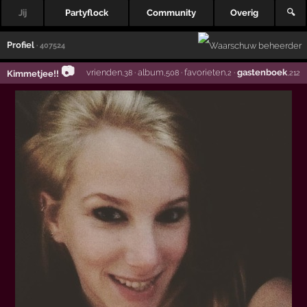
Jij
Partyflock
Community
Overig
🔍
Profiel
· 407524
📷
vrienden
·
album
·
favorieten
·
gastenboek
Kimmetjee!!
,38
,508
,2
,212