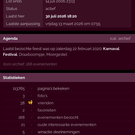
Lid sinds
14 juli 2006 23:13
Status
actief
Laatst hier
30 juli 2026 18:20
Laatste aanpassing
vrijdag 13 maart 2026 om 07:55
Agenda
ical
·
archief
Laatst bezochte feest was op zaterdag 22 februari 2020:
Karnaval
Festival
,
Draaiboompje
,
Moergestel
toon archief, 188 evenementen
Statistieken
113765
·
pagina's bekeken
3
·
foto's
38
vrienden
2
·
favorieten
188
·
evenementen bezocht
21
·
oude interessante evenementen
5
·
winactie deelnemingen