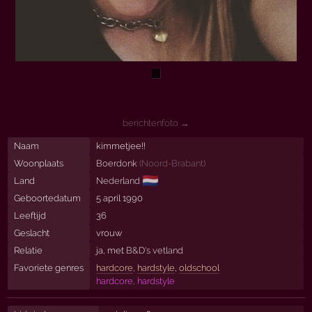
berichtenfoto →
Naam
kimmetjee!!
Woonplaats
Boerdonk
(
Noord-Brabant
)
🇳🇱
Land
Nederland
Geboortedatum
5 april 1990
Leeftijd
36
Geslacht
vrouw
Relatie
ja, met
B&D's vetland
Favoriete genres
hardcore
,
hardstyle
,
oldschool
hardcore, hardstyle